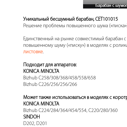
Уникальный бесшумный барабан, CET101015
Решение проблемы повышенного шума («писка») 
Единственный на рынке совместимый барабан 
повышенному шуму («писку») в моделях с ролика
листовке
.
Подходит для аппаратов:
KONICA MINOLTA
Bizhub C258/308/368/458/558/658
Bizhub C226/256/256/266
Может также использоваться в моделях с корот
KONICA MINOLTA
Bizhub C224/284/364/454/554, C220/280/360
SINDOH
D202, D201