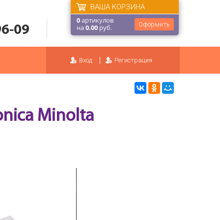
ВАША КОРЗИНА
0
артикулов
Оформить
96-09
на
0.00
руб.
Вход
Регистрация
ica Minolta