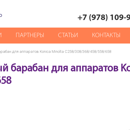
Р
+7 (978) 109-
И
ПАРТНЕРЫ
СТАТЬИ
КОНТАКТЫ
абан для аппаратов Konica Minolta C258/308/368/458/558/658
 барабан для аппаратов Kon
658