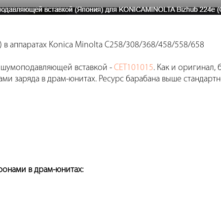
в аппаратах Konica Minolta C258/308/368/458/558/658
с шумоподавляющей вставкой -
CET101015
. Как и оригинал,
ми заряда в драм-юнитах. Ресурс барабана выше стандартн
ронами в драм-юнитах: