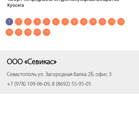
Kyocera
1
2
3
4
5
6
7
8
9
10
11
12
13
14
15
16
17
18
ООО «Севикас»
Севастополь
ул. Загородная балка 2Б, офис 3
+7 (978) 109-96-09, 8 (8692) 55-95-05