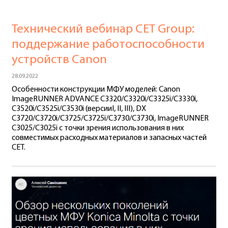
Технический вебинар СЕТ Group:
поддержание работоспособности
устройств Canon
28.09.2022
Особенности конструкции МФУ моделей: Canon
ImageRUNNER ADVANCE C3320/C3320i/C3325i/C3330i,
C3520i/C3525i/C3530i (версииI, II, III), DX
C3720/C3720i/C3725/C3725i/C3730/C3730i, ImageRUNNER
C3025/C3025i с точки зрения использования в них
совместимых расходных материалов и запасных частей
CET.