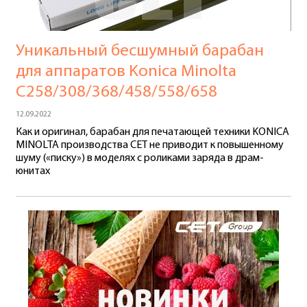
Уникальный бесшумный барабан
для аппаратов Konica Minolta
C258/308/368/458/558/658
12.09.2022
Как и оригинал, барабан для печатающей техники KONICA
MINOLTA производства СЕТ не приводит к повышенному
шуму («писку») в моделях с роликами заряда в драм-
юнитах