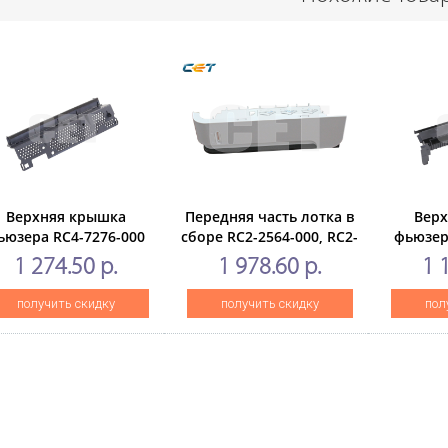
Верхняя крышка
Передняя часть лотка в
Вер
ьюзера RC4-7276-000
сборе RC2-2564-000, RC2-
фьюзер
 HP LaserJetEnterprise
2565-000,RC2-2566-000
для
1 274.50 р.
1 978.60 р.
1 
607dn/608dn/609dn,
для HP LaserJet
ProM
MFP M631dn/632h
P4014/P4015/P4515,M601/M602/M603
M42
получить скидку
получить скидку
пол
(CET),CET371007
(CET), CET7888
C