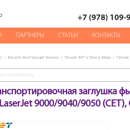
Р
+7 (978) 109-
И
ПАРТНЕРЫ
СТАТЬИ
КОНТАКТЫ
с
/
Все для печатающей техники
/
Печной ЗИП и Печи в сборе
/
Прочее
анспортировочная заглушка фь
LaserJet 9000/9040/9050 (CET),