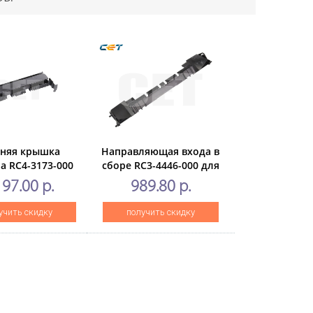
хняя крышка
Направляющая входа в
а RC4-3173-000
сборе RC3-4446-000 для
 HP LaserJet
HP LaserJetEnterprise
197.00 р.
989.80 р.
402/403/MFP
M806/M830 (CET), CET2565
6/427 (CET),
учить скидку
получить скидку
ET371001