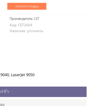
получить скидку
Производитель: CET
Код: CET2664
Наличие: уточнить
t9040, LaserJet 9050
 «HP»
ры