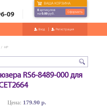
ВАША КОРЗИНА
0
артикулов
Оформить
96-09
на
0.00
руб.
Вход
Регистрация
/
HP
юзера RS6-8489-000 для
 CET2664
179.90 р.
Цена: