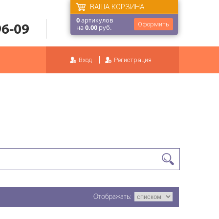
ВАША КОРЗИНА
0
артикулов
Оформить
96-09
на
0.00
руб.
Вход
Регистрация
Отображать: