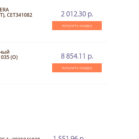
CERA
2 012.30 р.
ET), CET341082
получить скидку
сный
8 854.11 р.
035 (O)
получить скидку