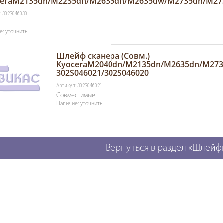
ceraM2135dn/M2235dn/M2635dn/M2635dw/M2735dn/M27
: 302S046030
е: уточнить
Шлейф сканера (Совм.)
KyoceraM2040dn/M2135dn/M2635dn/M27
302S046021/302S046020
Артикул: 302S046021
Совместимые
Наличие: уточнить
Вернуться в раздел «Шлейф