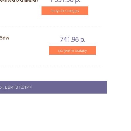
1 551.96 р.
35dw302S046030
получить скидку
35dw
741.96 р.
получить скидку
ы, двигатели»