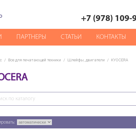
Р
+7 (978) 109-
И
ПАРТНЕРЫ
СТАТЬИ
КОНТАКТЫ
с
/
Все для печатающей техники
/
Шлейфы, двигатели
/
KYOCERA
OCERA
ировать: