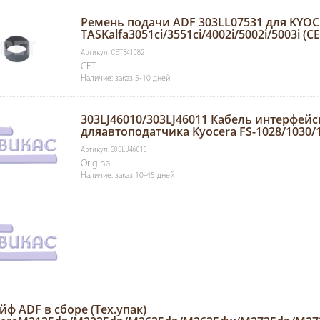
Ремень подачи ADF 303LL07531 для KYO
TASKalfa3051ci/3551ci/4002i/5002i/5003i (C
Артикул: CET341082
CET
Наличие: заказ 5-10 дней
303LJ46010/303LJ46011 Кабель интерфей
дляавтоподатчика Kyocera FS-1028/1030/1
Артикул: 303LJ46010
Original
Наличие: заказ 10-45 дней
ф ADF в сборе (Тех.упак)