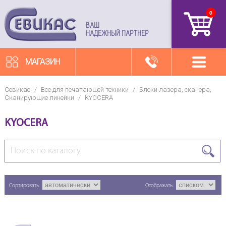
0
артикул
ВАШ
НАДЕЖНЫЙ ПАРТНЕР
МАГАЗИН
Севикас
/
Все для печатающей техники
/
Блоки лазера, сканера,
Сканирующие линейки
/
KYOCERA
KYOCERA
Сортировать:
Отображать: