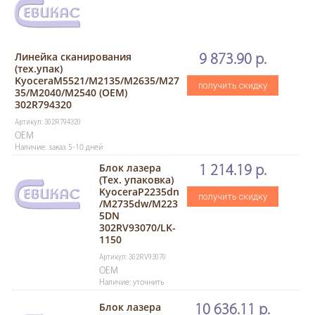
Линейка сканирования
9 873.90 р.
(тех.упак)
KyoceraM5521/M2135/M2635/M27
получить скидку
35/M2040/M2540 (ОEM)
302R794320
Артикул: 302R794320
OEM
Наличие: заказ 5-10 дней
Блок лазера
1 214.19 р.
(Тех. упаковка)
KyoceraP2235dn
получить скидку
/M2735dw/M223
5DN
302RV93070/LK-
1150
Артикул: 302RV93070
OEM
Наличие: уточнить
Блок лазера
10 636.11 р.