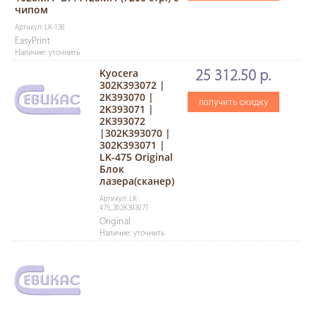
чипом
Артикул: LK-130
EasyPrint
Наличие: уточнить
Kyocera
25 312.50 р.
302K393072 |
2K393070 |
получить скидку
2K393071 |
2K393072
|302K393070 |
302K393071 |
LK-475 Original
Блок
лазера(сканер)
Артикул: LK-
475_302K393071
Original
Наличие: уточнить