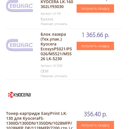
KYOCERA LK-160
302LY93030
получить скидку
Артикул: LK-160
Kyocera
Наличие: уточнить
Блок лазера
1 365.66 р.
(Тех.упак.)
Kyocera
получить скидку
EcosysP5021/P5
026/M5521/M55
26 LK-5230
Артикул: LK-5230
OEM
Наличие: уточнить
Тонер-картридж EasyPrint LK-
356.40 р.
130 для KyoceraFS-
1300D/1300DN/1350DN/1028MFP/
получить скидку
1028MFP DP/1128MFP(7200 стр.) с