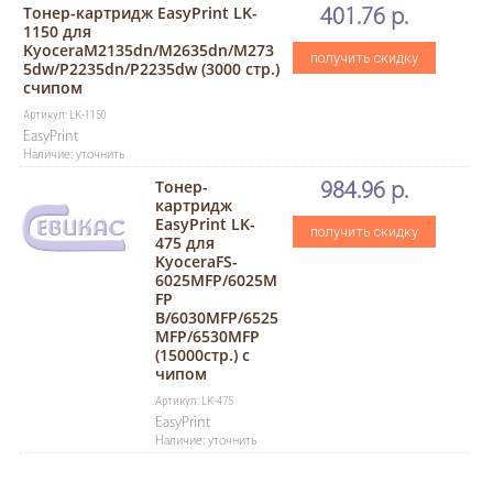
Тонер-картридж EasyPrint LK-
401.76 р.
1150 для
KyoceraM2135dn/M2635dn/M273
получить скидку
5dw/P2235dn/P2235dw (3000 стр.)
счипом
Артикул: LK-1150
EasyPrint
Наличие: уточнить
Тонер-
984.96 р.
картридж
EasyPrint LK-
получить скидку
475 для
KyoceraFS-
6025MFP/6025M
FP
B/6030MFP/6525
MFP/6530MFP
(15000стр.) с
чипом
Артикул: LK-475
EasyPrint
Наличие: уточнить