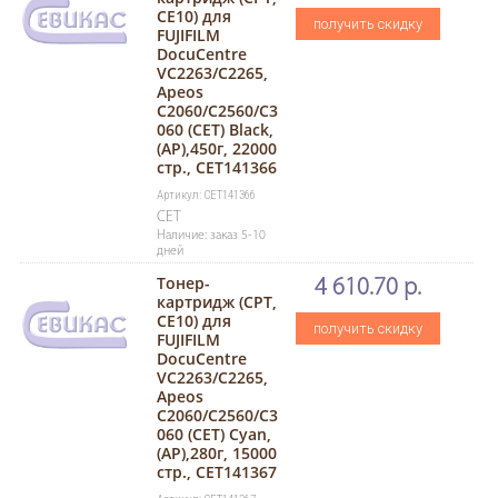
CE10) для
получить скидку
FUJIFILM
DocuCentre
VC2263/C2265,
Apeos
C2060/C2560/C3
060 (CET) Black,
(AP),450г, 22000
стр., CET141366
Артикул: CET141366
CET
Наличие: заказ 5-10
дней
Тонер-
4 610.70 р.
картридж (CPT,
CE10) для
получить скидку
FUJIFILM
DocuCentre
VC2263/C2265,
Apeos
C2060/C2560/C3
060 (CET) Cyan,
(AP),280г, 15000
стр., CET141367