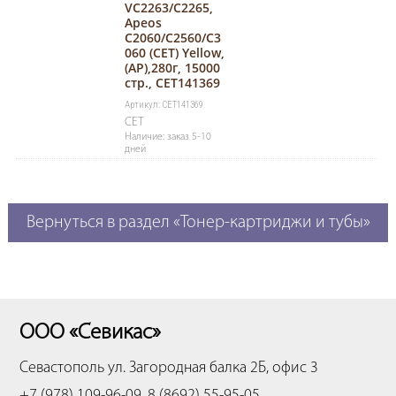
VC2263/C2265,
Apeos
C2060/C2560/C3
060 (CET) Yellow,
(AP),280г, 15000
стр., CET141369
Артикул: CET141369
CET
Наличие: заказ 5-10
дней
Вернуться в раздел «Тонер-картриджи и тубы»
ООО «Севикас»
Севастополь
ул. Загородная балка 2Б, офис 3
+7 (978) 109-96-09, 8 (8692) 55-95-05