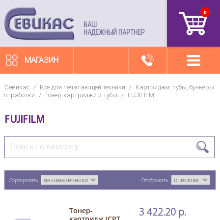
0
артикул
ВАШ
НАДЕЖНЫЙ ПАРТНЕР
МАГАЗИН
Севикас
/
Все для печатающей техники
/
Картриджи, тубы, бункеры
отработки
/
Тонер-картриджи и тубы
/
FUJIFILM
FUJIFILM
Сортировать:
Отображать:
Тонер-
3 422.20 р.
картридж (CPT,