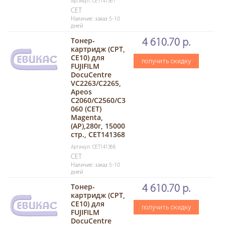
Артикул: CET141367
CET
Наличие: заказ 5-10
дней
Тонер-
4 610.70 р.
картридж (CPT,
CE10) для
получить скидку
FUJIFILM
DocuCentre
VC2263/C2265,
Apeos
C2060/C2560/C3
060 (CET)
Magenta,
(AP),280г, 15000
стр., CET141368
Артикул: CET141368
CET
Наличие: заказ 5-10
дней
Тонер-
4 610.70 р.
картридж (CPT,
CE10) для
получить скидку
FUJIFILM
DocuCentre