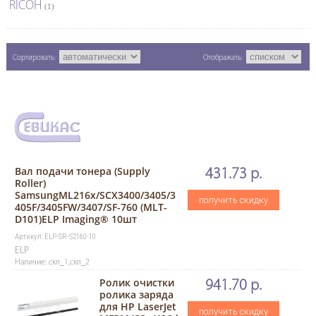
RICOH
(1)
Сортировать:
Отображать:
Вал подачи тонера (Supply
431.73 р.
Roller)
SamsungML216x/SCX3400/3405/3
получить скидку
405F/3405FW/3407/SF-760 (MLT-
D101)ELP Imaging® 10шт
Артикул: ELP-SR-S2160-10
ELP
Наличие: скл_1,скл_2
Ролик очистки
941.70 р.
ролика заряда
для HP LaserJet
получить скидку