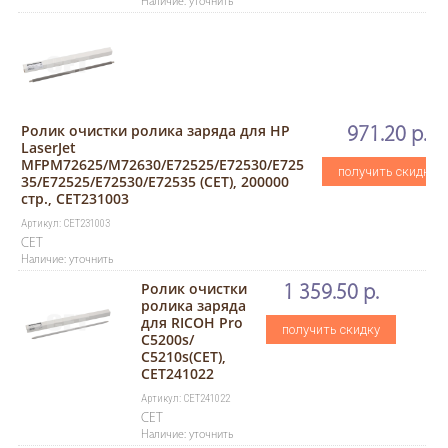
Наличие: уточнить
Ролик очистки ролика заряда для HP
971.20 р.
LaserJet
MFPM72625/M72630/E72525/E72530/E725
получить скидку
35/E72525/E72530/E72535 (CET), 200000
стр., CET231003
Артикул: CET231003
CET
Наличие: уточнить
Ролик очистки
1 359.50 р.
ролика заряда
для RICOH Pro
получить скидку
C5200s/
C5210s(CET),
CET241022
Артикул: CET241022
CET
Наличие: уточнить