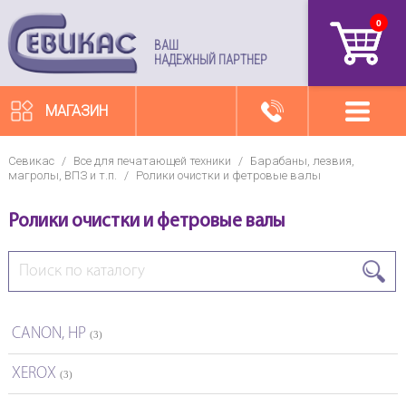
0
артикул
ВАШ
НАДЕЖНЫЙ ПАРТНЕР
МАГАЗИН
Севикас
/
Все для печатающей техники
/
Барабаны, лезвия,
магролы, ВПЗ и т.п.
/
Ролики очистки и фетровые валы
Ролики очистки и фетровые валы
CANON, HP
(3)
XEROX
(3)