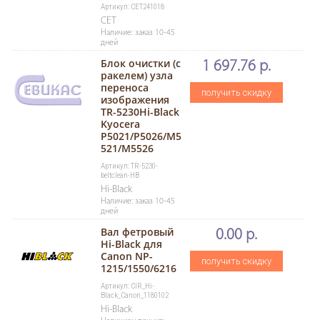
Артикул: CET241018
CET
Наличие: заказ 10-45
дней
Блок очистки (с
1 697.76 р.
ракелем) узла
переноса
получить скидку
изображения
TR-5230Hi-Black
Kyocera
P5021/P5026/M5
521/M5526
Артикул: TR-5230-
beltclean-HB
Hi-Black
Наличие: заказ 10-45
дней
Вал фетровый
0.00 р.
Hi-Black для
Canon NP-
получить скидку
1215/1550/6216
Артикул: ClR_Hi-
Black_Canon_1180102
Hi-Black