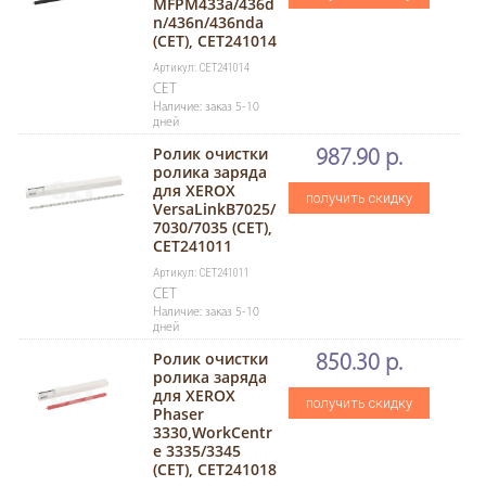
MFPM433a/436d
n/436n/436nda
(CET), CET241014
Артикул: CET241014
CET
Наличие: заказ 5-10
дней
Ролик очистки
987.90 р.
ролика заряда
для XEROX
получить скидку
VersaLinkB7025/
7030/7035 (CET),
CET241011
Артикул: CET241011
CET
Наличие: заказ 5-10
дней
Ролик очистки
850.30 р.
ролика заряда
для XEROX
получить скидку
Phaser
3330,WorkCentr
e 3335/3345
(CET), CET241018