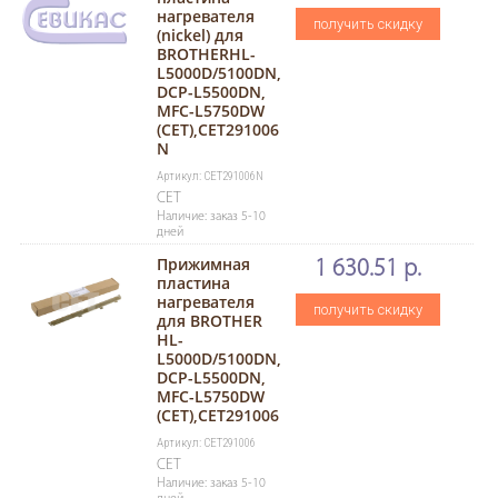
нагревателя
получить скидку
(nickel) для
BROTHERHL-
L5000D/5100DN,
DCP-L5500DN,
MFC-L5750DW
(CET),CET291006
N
Артикул: CET291006N
CET
Наличие: заказ 5-10
дней
Прижимная
1 630.51 р.
пластина
нагревателя
получить скидку
для BROTHER
HL-
L5000D/5100DN,
DCP-L5500DN,
MFC-L5750DW
(CET),CET291006
Артикул: CET291006
CET
Наличие: заказ 5-10