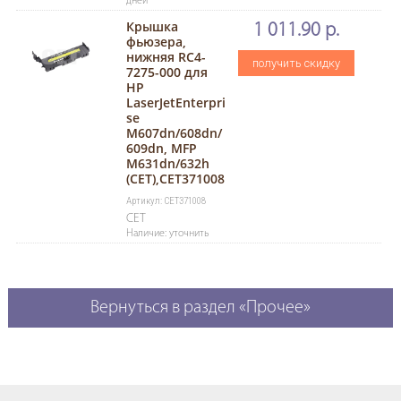
дней
Крышка
1 011.90 р.
фьюзера,
нижняя RC4-
получить скидку
7275-000 для
HP
LaserJetEnterpri
se
M607dn/608dn/
609dn, MFP
M631dn/632h
(CET),CET371008
Артикул: CET371008
CET
Наличие: уточнить
Вернуться в раздел «Прочее»