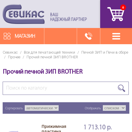
0
артикул
ВАШ
НАДЕЖНЫЙ ПАРТНЕР
МАГАЗИН
Севикас
/
Все для печатающей техники
/
Печной ЗИП и Печи в сборе
/
Прочее
/
Прочий печной ЗИП BROTHER
Прочий печной ЗИП BROTHER
Сортировать:
Отображать:
Прижимная
1 713.10 р.
пластина