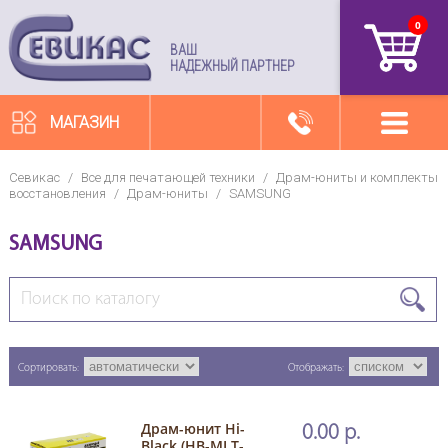
0
артикул
ВАШ
НАДЕЖНЫЙ ПАРТНЕР
МАГАЗИН
Севикас
/
Все для печатающей техники
/
Драм-юниты и комплекты
восстановления
/
Драм-юниты
/
SAMSUNG
SAMSUNG
Сортировать:
Отображать:
Драм-юнит Hi-
0.00 р.
Black (HB-MLT-