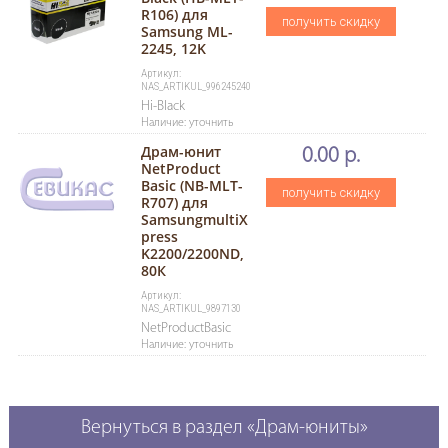
R106) для
получить скидку
Samsung ML-
2245, 12K
Артикул:
NAS_ARTIKUL_996245240
Hi-Black
Наличие: уточнить
Драм-юнит
0.00 р.
NetProduct
Basic (NB-MLT-
получить скидку
R707) для
SamsungmultiX
press
K2200/2200ND,
80К
Артикул:
NAS_ARTIKUL_9897130
NetProductBasic
Наличие: уточнить
Вернуться в раздел «Драм-юниты»