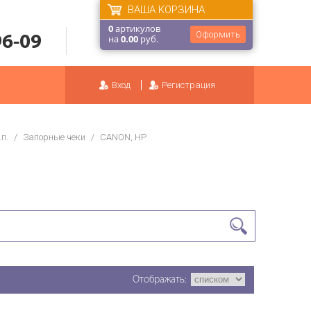
ВАША КОРЗИНА
0
артикулов
Оформить
96-09
на
0.00
руб.
Вход
Регистрация
п.
/
Запорные чеки
/
CANON, HP
Отображать: