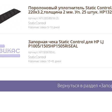
Поролоновый уплотнитель Static Control
220х3.2,толщина 2 мм. Уп. 25 штук. HP1
Артикул: HP1320DBSFM-25
StaticControl
Наличие: заказ 5-10 дней
Запорная чека Static Control для HP LJ
P1005/1505HP1505RISEAL
Артикул: HP1505RISEAL
StaticControl
Наличие: заказ 10-45 дней
Вернуться в раздел «Зап