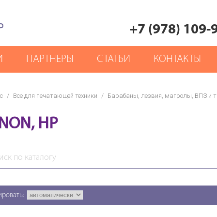
Р
+7 (978) 109-
И
ПАРТНЕРЫ
СТАТЬИ
КОНТАКТЫ
с
/
Все для печатающей техники
/
Барабаны, лезвия, магролы, ВПЗ и т.
NON, HP
ировать: