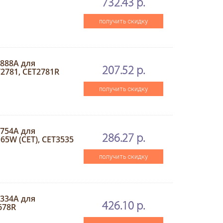
732.43 р.
получить скидку
0888A для
207.52 р.
2781, CET2781R
получить скидку
3754A для
286.27 р.
W (CET), CET3535
получить скидку
2334A для
426.10 р.
678R