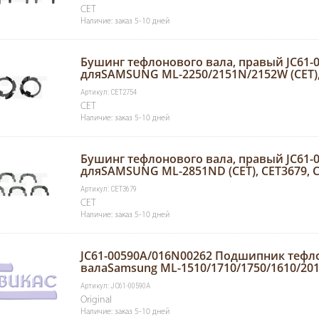
CET
Наличие: заказ 5-10 дней
Бушинг тефлонового вала, правый JC61-
дляSAMSUNG ML-2250/2151N/2152W (CET),
Артикул: CET2754
CET
Наличие: заказ 5-10 дней
Бушинг тефлонового вала, правый JC61-
дляSAMSUNG ML-2851ND (CET), CET3679, 
Артикул: CET3679
CET
Наличие: заказ 5-10 дней
JC61-00590A/016N00262 Подшипник тефл
валаSamsung ML-1510/1710/1750/1610/201
Артикул: JC61-00590A
Original
Наличие: заказ 5-10 дней