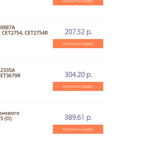
получить скидку
00887A
207.52 р.
 CET2754, CET2754R
получить скидку
02335A
304.20 р.
CET3679R
получить скидку
онового
389.61 р.
5 (O)
получить скидку