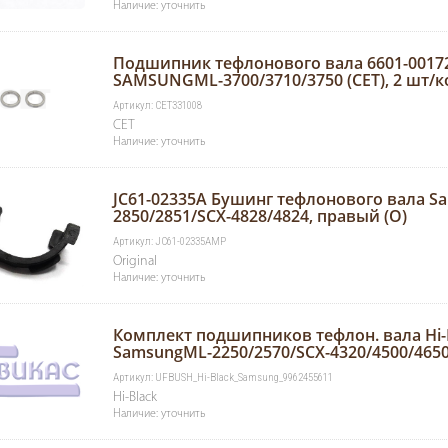
Наличие: уточнить
Подшипник тефлонового вала 6601-0017
SAMSUNGML-3700/3710/3750 (CET), 2 шт/к
Артикул: CET331008
CET
Наличие: уточнить
JC61-02335A Бушинг тефлонового вала S
2850/2851/SCX-4828/4824, правый (O)
Артикул: JC61-02335AMP
Original
Наличие: уточнить
Комплект подшипников тефлон. вала Hi-
SamsungML-2250/2570/SCX-4320/4500/465
Артикул: UFBUSH_Hi-Black_Samsung_9962455611
Hi-Black
Наличие: уточнить