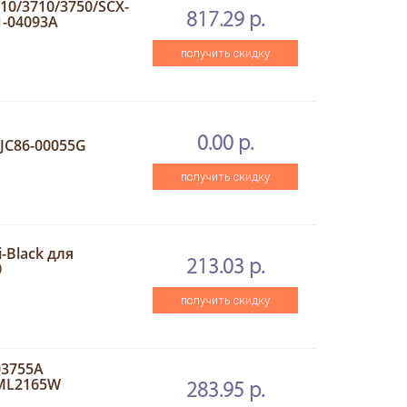
0/3710/3750/SCX-
817.29 р.
1-04093A
получить скидку
0.00 р.
/JC86-00055G
получить скидку
-Black для
213.03 р.
0
получить скидку
03755A
ML2165W
283.95 р.