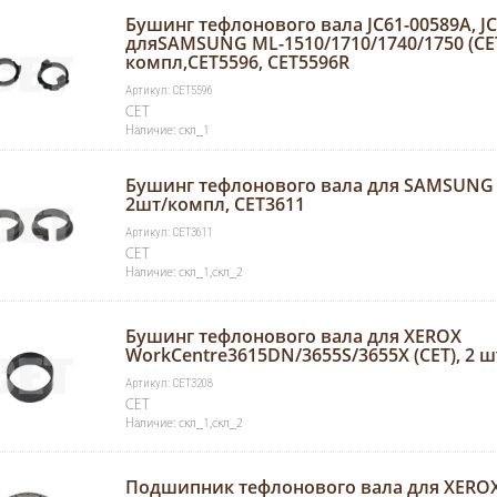
Бушинг тефлонового вала JC61-00589A, J
дляSAMSUNG ML-1510/1710/1740/1750 (CET
компл,CET5596, CET5596R
Артикул: CET5596
CET
Наличие: скл_1
Бушинг тефлонового вала для SAMSUNG M
2шт/компл, CET3611
Артикул: CET3611
CET
Наличие: скл_1,скл_2
Бушинг тефлонового вала для XEROX
WorkCentre3615DN/3655S/3655X (CET), 2 ш
Артикул: CET3208
CET
Наличие: скл_1,скл_2
Подшипник тефлонового вала для XEROX