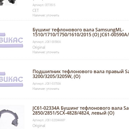
Артикул: CET3515
CET
Наличие: уточнить
Бушинг тефлонового вала SamsungML-
1510/1710/1750/1610/2015 (O) JC61-00590
Артикул: JC61-00590A
Original
Наличие: уточнить
Подшипник тефлонового вала правый S
3200/3205/3205W, (O)
Артикул: JC61-03755A
Наличие: уточнить
JC61-02334A Бушинг тефлонового вала S
2850/2851/SCX-4828/4824, левый (O)
Артикул: JC61-02334AMP
Original