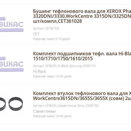
Бушинг тефлонового вала для XEROX Pha
3320DNI/3330,WorkCentre 3315DN/3325DNI/
шт/компл,CET361028
Артикул: CET361028
CET
Наличие: заказ 5-10 дней
Комплект подшипников тефл. вала Hi-Bl
1510/1710/1750/1610/2015
Артикул: UFBUSH_Hi-Black_Samsung_100001121
Hi-Black
Наличие: заказ 10-45 дней
Комплект втулок тефлонового вала для 
WorkCentre3615DN/3655S/3655X (совм) 2
Артикул: UFBUSH_Совместимые_Xerox_100097702
Совместимые
Наличие: заказ 10-45 дней