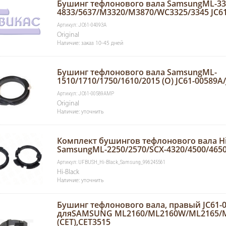
Бушинг тефлонового вала SamsungML-331
4833/5637/M3320/M3870/WC3325/3345 JC6
Артикул: JC61-04093A
Original
Наличие: заказ 10-45 дней
Бушинг тефлонового вала SamsungML-
1510/1710/1750/1610/2015 (O) JC61-00589A
Артикул: JC61-00589AMP
Original
Наличие: уточнить
Комплект бушингов тефлонового вала Hi
SamsungML-2250/2570/SCX-4320/4500/465
Артикул: UFBUSH_Hi-Black_Samsung_996245561
Hi-Black
Наличие: уточнить
Бушинг тефлонового вала, правый JC61-
дляSAMSUNG ML2160/ML2160W/ML2165/
(CET),CET3515