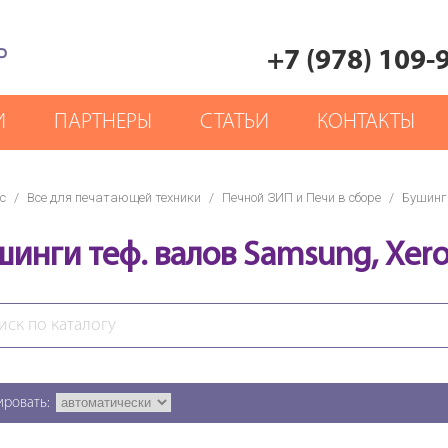
Р
+7 (978) 109-
И
ПАРТНЕРЫ
СТАТЬИ
КОНТАКТЫ
с
/
Все для печатающей техники
/
Печной ЗИП и Печи в сборе
/
Бушинг
шинги теф. валов Samsung, Xer
ировать: