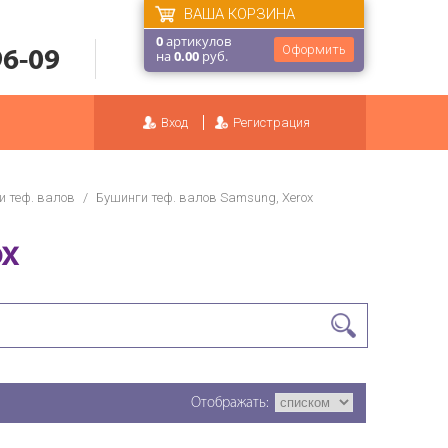
ВАША КОРЗИНА
0
артикулов
Оформить
96-09
на
0.00
руб.
Вход
Регистрация
и теф. валов
/
Бушинги теф. валов Samsung, Xerox
ox
Отображать: