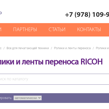
Р
+7 (978) 109-
И
ПАРТНЕРЫ
СТАТЬИ
КОНТАКТЫ
с
/
Все для печатающей техники
/
Ролики и ленты переноса
/
Ролики и
лики и ленты переноса RICOH
ировать: