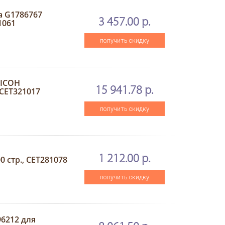
а G1786767
3 457.00 р.
1061
получить скидку
RICOH
15 941.78 р.
 CET321017
получить скидку
1 212.00 р.
 стр., CET281078
получить скидку
96212 для