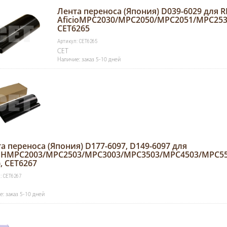
Лента переноса (Япония) D039-6029 для 
AficioMPC2030/MPC2050/MPC2051/MPC253
CET6265
Артикул: CET6265
CET
Наличие: заказ 5-10 дней
а переноса (Япония) D177-6097, D149-6097 для
OHMPC2003/MPC2503/MPC3003/MPC3503/MPC4503/MPC5
), CET6267
: CET6267
: заказ 5-10 дней