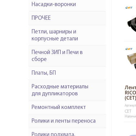
Насадки-воронки
ПРОЧЕЕ
Петли, шарниры и
корпусные детали
Печной ЗИП и Печи в
сборе
Платы, БП
Расходные материалы
Лент
RIC
для дупликаторов
(CET
Артикул
Ремонтный комплект
CET
Наличие
Ролики и ленты переноса
Ролики подхвата,