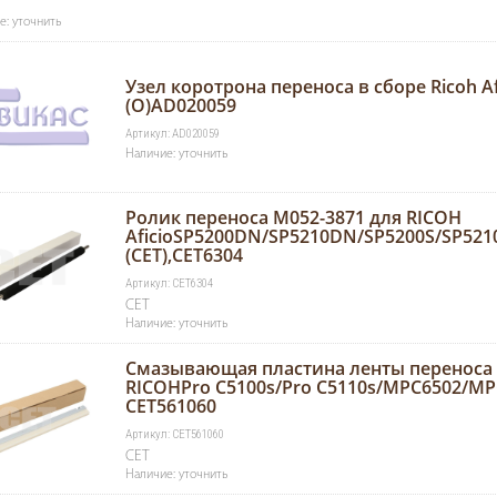
е: уточнить
Узел коротрона переноса в сборе Ricoh Af
(O)AD020059
Артикул: AD020059
Наличие: уточнить
Ролик переноса M052-3871 для RICOH
AficioSP5200DN/SP5210DN/SP5200S/SP521
(CET),CET6304
Артикул: CET6304
CET
Наличие: уточнить
Смазывающая пластина ленты переноса 
RICOHPro C5100s/Pro C5110s/MPC6502/MPC
CET561060
Артикул: CET561060
CET
Наличие: уточнить