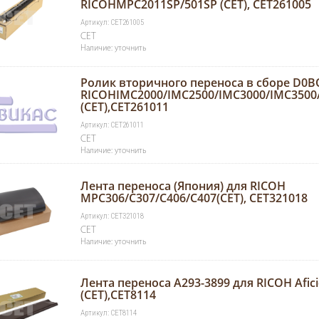
RICOHMPC2011SP/501SP (CET), CET261005
Артикул: CET261005
CET
Наличие: уточнить
Ролик вторичного переноса в сборе D0B
RICOHIMC2000/IMC2500/IMC3000/IMC3500
(CET),CET261011
Артикул: CET261011
CET
Наличие: уточнить
Лента переноса (Япония) для RICOH
MPC306/C307/C406/C407(CET), CET321018
Артикул: CET321018
CET
Наличие: уточнить
Лента переноса A293-3899 для RICOH Afici
(CET),CET8114
Артикул: CET8114