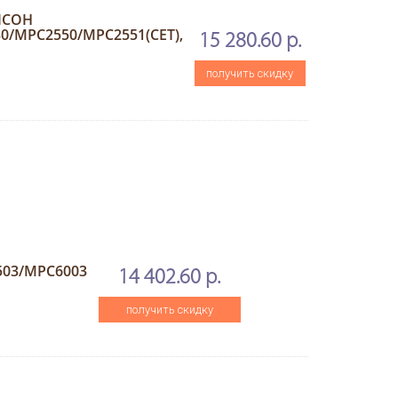
RICOH
0/MPC2550/MPC2551(CET),
15 280.60 р.
получить скидку
503/MPC6003
14 402.60 р.
получить скидку