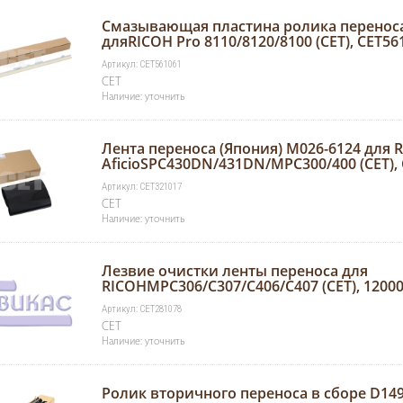
Смазывающая пластина ролика перенос
дляRICOH Pro 8110/8120/8100 (CET), CET56
Артикул: CET561061
CET
Наличие: уточнить
Лента переноса (Япония) M026-6124 для 
AficioSPC430DN/431DN/MPC300/400 (CET),
Артикул: CET321017
CET
Наличие: уточнить
Лезвие очистки ленты переноса для
RICOHMPC306/C307/C406/C407 (CET), 120000
Артикул: CET281078
CET
Наличие: уточнить
Ролик вторичного переноса в сборе D14