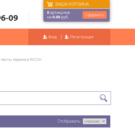
ВАША КОРЗИНА
0
артикулов
Оформить
96-09
на
0.00
руб.
Вход
Регистрация
 ленты переноса RICOH
Отображать: