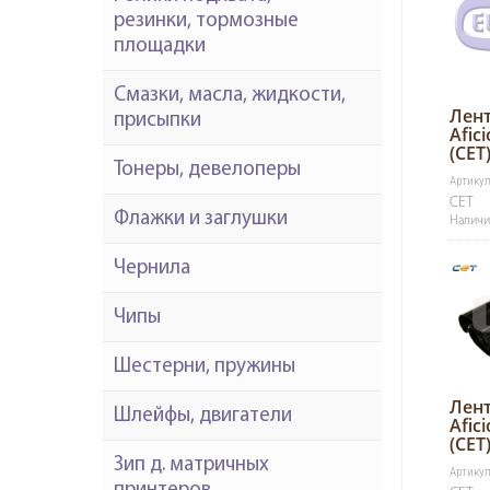
резинки, тормозные
площадки
Смазки, масла, жидкости,
Лент
присыпки
Afi
(CET
Тонеры, девелоперы
Артикул
CET
Флажки и заглушки
Наличие
Чернила
Чипы
Шестерни, пружины
Лент
Шлейфы, двигатели
Afi
(CET
Зип д. матричных
Артикул