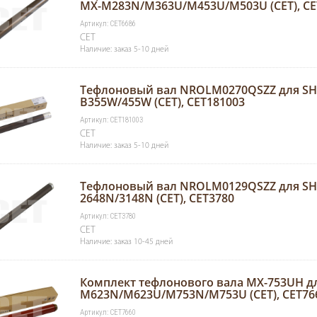
MX-M283N/M363U/M453U/M503U (CET), CE
Артикул: CET6686
CET
Наличие: заказ 5-10 дней
Тефлоновый вал NROLM0270QSZZ для S
B355W/455W (CET), CET181003
Артикул: CET181003
CET
Наличие: заказ 5-10 дней
Тефлоновый вал NROLM0129QSZZ для SH
2648N/3148N (CET), CET3780
Артикул: CET3780
CET
Наличие: заказ 10-45 дней
Комплект тефлонового вала MX-753UH д
M623N/M623U/M753N/M753U (CET), CET76
Артикул: CET7660