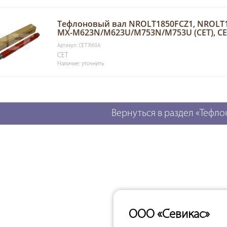
Тефлоновый вал NROLT1850FCZ1, NROLT
MX-M623N/M623U/M753N/M753U (CET), C
Артикул: CET7660A
CET
Наличие: уточнить
Вернуться в раздел «Тефл
ООО «Севикас»