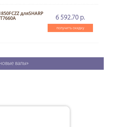
1850FCZZ дляSHARP
6 592.70 р.
ET7660A
получить скидку
оновые валы»