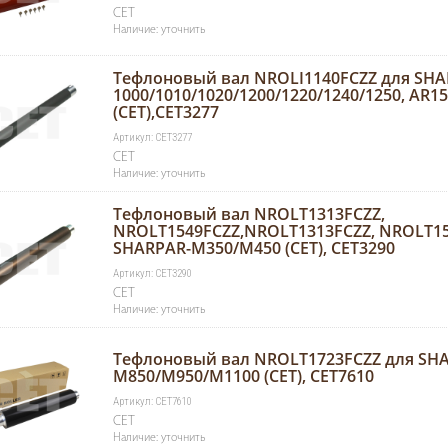
CET
Наличие: уточнить
Тефлоновый вал NROLI1140FCZZ для SHA
1000/1010/1020/1200/1220/1240/1250, AR15
(CET),CET3277
Артикул: CET3277
CET
Наличие: уточнить
Тефлоновый вал NROLT1313FCZZ,
NROLT1549FCZZ,NROLT1313FCZZ, NROLT15
SHARPAR-M350/M450 (CET), CET3290
Артикул: CET3290
CET
Наличие: уточнить
Тефлоновый вал NROLT1723FCZZ для SH
M850/M950/M1100 (CET), CET7610
Артикул: CET7610
CET
Наличие: уточнить