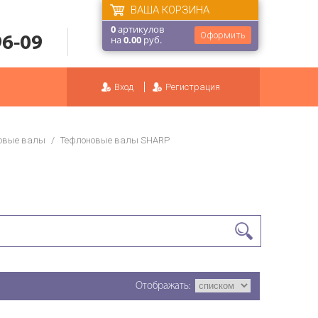
ВАША КОРЗИНА
0
артикулов
Оформить
96-09
на
0.00
руб.
Вход
Регистрация
овые валы
/
Тефлоновые валы SHARP
Отображать: