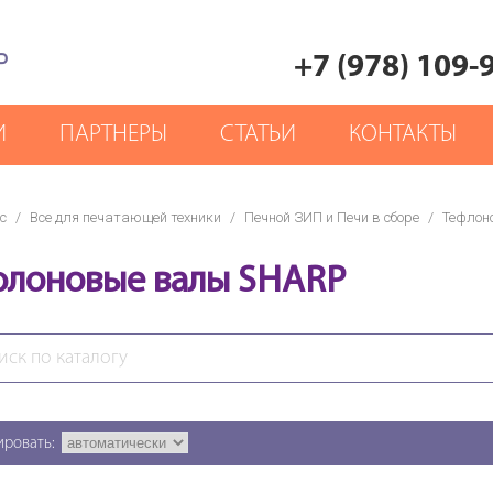
Р
+7 (978) 109-
И
ПАРТНЕРЫ
СТАТЬИ
КОНТАКТЫ
с
/
Все для печатающей техники
/
Печной ЗИП и Печи в сборе
/
Тефлон
флоновые валы SHARP
ировать: