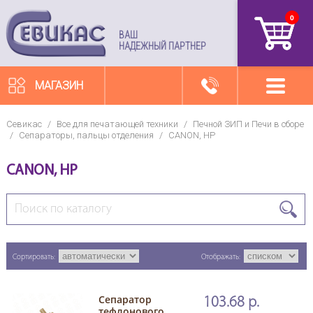
0
артикул
ВАШ
НАДЕЖНЫЙ ПАРТНЕР
МАГАЗИН
Севикас
/
Все для печатающей техники
/
Печной ЗИП и Печи в сборе
/
Сепараторы, пальцы отделения
/
CANON, HP
CANON, HP
Сортировать:
Отображать:
Сепаратор
103.68 р.
тефлонового