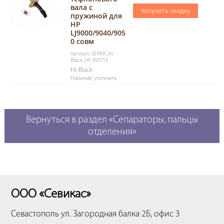
вала с
получить скидку
пружиной для
HP
LJ9000/9040/905
0 совм
Артикул: SEPAR_Hi-
Black_HP_995715
Hi-Black
Наличие: уточнить
Вернуться в раздел «Сепараторы, пальцы
отделения»
ООО «Севикас»
Севастополь
ул. Загородная балка 2Б, офис 3