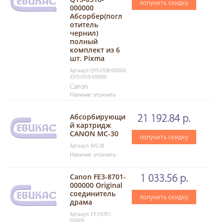
получить скидку
000000
Абсорбер(погл
отитель
чернил)
полный
комплект из 6
шт. Pixma
Артикул: QY5-0558-000000
|QY5-0518-000000
Canon
Наличие: уточнить
Абсорбирующи
21 192.84 р.
й картридж
CANON MC-30
получить скидку
Артикул: MC-30
Наличие: уточнить
Canon FE3-8701-
1 033.56 р.
000000 Original
соединитель
получить скидку
драма
Артикул: FE3-8701-
000000