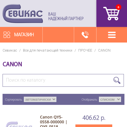
0
артикул
ВАШ
НАДЕЖНЫЙ ПАРТНЕР
МАГАЗИН
Севикас
/
Все для печатающей техники
/
ПРОЧЕЕ
/
CANON
CANON
Сортировать:
Отображать:
Canon QY5-
406.62 р.
0558-000000 |
QY5-0518-