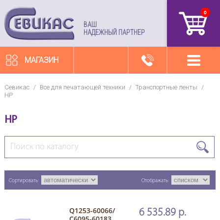
0
артикул
ВАШ
НАДЕЖНЫЙ ПАРТНЕР
МАГАЗИН
Севикас
/
Все для печатающей техники
/
Транспортные ленты
/
HP
HP
Сортировать:
Отображать:
Q1253-60066/
6 535.89 р.
С6095-60183