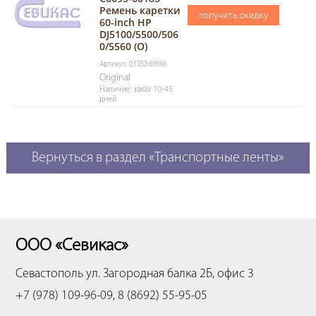
Ремень каретки
получить скидку
60-inch HP
DJ5100/5500/506
0/5560 (О)
Артикул: Q1253-60066
Original
Наличие: заказ 10-45
дней
Вернуться в раздел «Транспортные ленты»
ООО «Севикас»
Севастополь
ул. Загородная балка 2Б, офис 3
+7 (978) 109-96-09, 8 (8692) 55-95-05