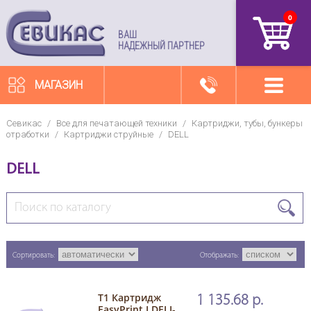
0
артикул
ВАШ
НАДЕЖНЫЙ ПАРТНЕР
МАГАЗИН
Севикас
/
Все для печатающей техники
/
Картриджи, тубы, бункеры
отработки
/
Картриджи струйные
/
DELL
DELL
Сортировать:
Отображать:
T1 Картридж
1 135.68 р.
EasyPrint LDELI-