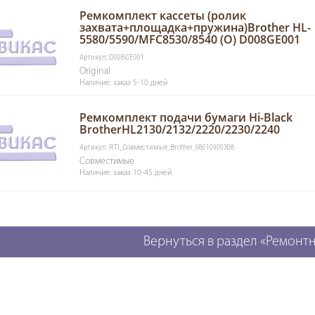
Ремкомплект кассеты (ролик
захвата+площадка+пружина)Brother HL-
5580/5590/MFC8530/8540 (O) D008GE001
Артикул: D008GE001
Original
Наличие: заказ 5-10 дней
Ремкомплект подачи бумаги Hi-Black
BrotherHL2130/2132/2220/2230/2240
Артикул: RTI_Совместимые_Brother_98010900308
Совместимые
Наличие: заказ 10-45 дней
Вернуться в раздел «Ремонт