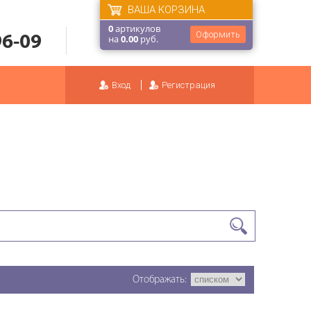
ВАША КОРЗИНА
0
артикулов
Оформить
96-09
на
0.00
руб.
Вход
Регистрация
Отображать: