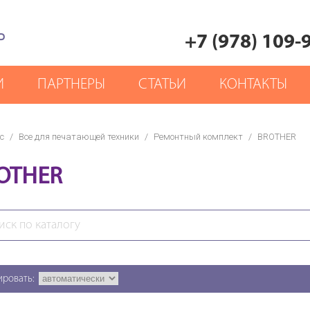
Р
+7 (978) 109-
И
ПАРТНЕРЫ
СТАТЬИ
КОНТАКТЫ
с
/
Все для печатающей техники
/
Ремонтный комплект
/
BROTHER
OTHER
ировать: