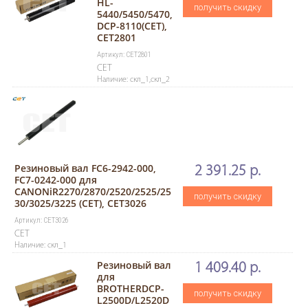
HL-
получить скидку
5440/5450/5470,
DCP-8110(CET),
CET2801
Артикул: CET2801
CET
Наличие: скл_1,скл_2
Резиновый вал FC6-2942-000,
2 391.25 р.
FC7-0242-000 для
CANONiR2270/2870/2520/2525/25
получить скидку
30/3025/3225 (CET), CET3026
Артикул: CET3026
CET
Наличие: скл_1
Резиновый вал
1 409.40 р.
для
BROTHERDCP-
получить скидку
L2500D/L2520D