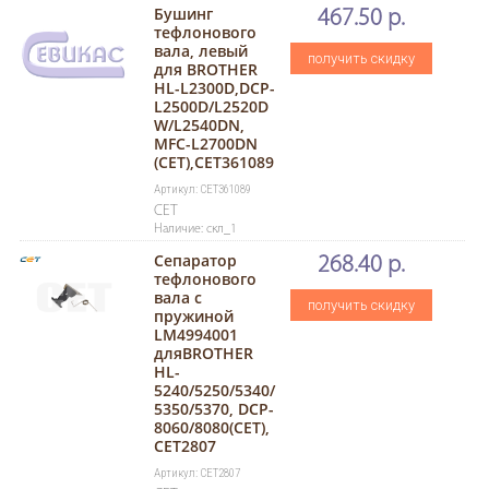
Бушинг
467.50 р.
тефлонового
вала, левый
получить скидку
для BROTHER
HL-L2300D,DCP-
L2500D/L2520D
W/L2540DN,
MFC-L2700DN
(CET),CET361089
Артикул: CET361089
CET
Наличие: скл_1
Сепаратор
268.40 р.
тефлонового
вала с
получить скидку
пружиной
LM4994001
дляBROTHER
HL-
5240/5250/5340/
5350/5370, DCP-
8060/8080(CET),
CET2807
Артикул: CET2807