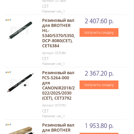
Артикул: CET2808
CET
Наличие: скл_1
Резиновый вал
2 407.60 р.
для BROTHER
HL-
получить скидку
5340/5370/5350,
DCP-8080(CET),
CET6384
Артикул: CET6384
CET
Наличие: скл_1
Резиновый вал
2 367.20 р.
FC5-5264-000
для
получить скидку
CANONiR2018/2
022/2025/2030
(CET), CET3792
Артикул: CET3792
CET
Наличие: скл_1
Резиновый вал
1 953.80 р.
для BROTHER