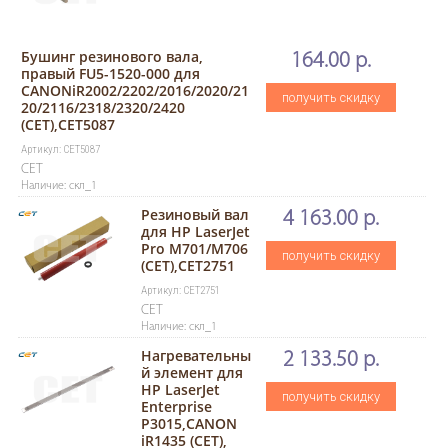
Бушинг резинового вала,
164.00 р.
правый FU5-1520-000 для
CANONiR2002/2202/2016/2020/21
получить скидку
20/2116/2318/2320/2420
(CET),CET5087
Артикул: CET5087
CET
Наличие: скл_1
Резиновый вал
4 163.00 р.
для HP LaserJet
Pro M701/M706
получить скидку
(CET),CET2751
Артикул: CET2751
CET
Наличие: скл_1
Нагревательны
2 133.50 р.
й элемент для
HP LaserJet
получить скидку
Enterprise
P3015,CANON
iR1435 (CET),