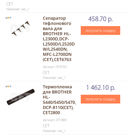
CET
Наличие: скл_1
Сепаратор
458.70 р.
тефлонового
вала для
получить скидку
BROTHER HL-
L2300D,DCP-
L2500D/L2520D
W/L2540DN,
MFC-L2700DN
(CET),CET6763
Артикул: CET6763
CET
Наличие: скл_1
Термопленка
1 462.10 р.
для BROTHER
HL-
получить скидку
5440/5450/5470,
DCP-8110(CET),
CET2800
Артикул: CET2800
CET
Наличие: скл_1