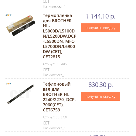
CET
Наличие: скл_1
Термопленка
1 144.10 р.
для BROTHER
HL-
получить скидку
L5000D/L5100D
N/L5200DW,DCP
-L5500DN, MFC-
L5700DN/L6900
DW (CET),
CET2815
Артикул: CET2815
CET
Наличие: скл_1
Тефлоновый
830.30 р.
вал для
BROTHER HL-
получить скидку
2240/2270, DCP-
7060(CET),
CET6759
Артикул: CET6759
CET
Наличие: скл_1