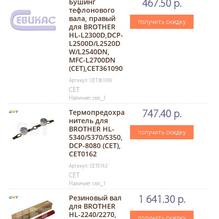
Бушинг
467.50 р.
тефлонового
вала, правый
получить скидку
для BROTHER
HL-L2300D,DCP-
L2500D/L2520D
W/L2540DN,
MFC-L2700DN
(CET),CET361090
Артикул: CET361090
CET
Наличие: скл_1
Термопредохра
747.40 р.
нитель для
BROTHER HL-
получить скидку
5340/5370/5350,
DCP-8080 (CET),
CET0162
Артикул: CET0162
CET
Наличие: скл_1
Резиновый вал
1 641.30 р.
для BROTHER
HL-2240/2270,
получить скидку