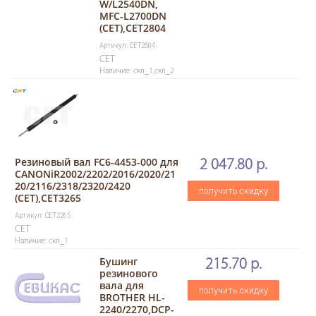
W/L2540DN,
MFC-L2700DN
(CET),CET2804
Артикул: CET2804
CET
Наличие: скл_1,скл_2
Резиновый вал FC6-4453-000 для
2 047.80 р.
CANONiR2002/2202/2016/2020/21
20/2116/2318/2320/2420
получить скидку
(CET),CET3265
Артикул: CET3265
CET
Наличие: скл_1
Бушинг
215.70 р.
резинового
вала для
получить скидку
BROTHER HL-
2240/2270,DCP-