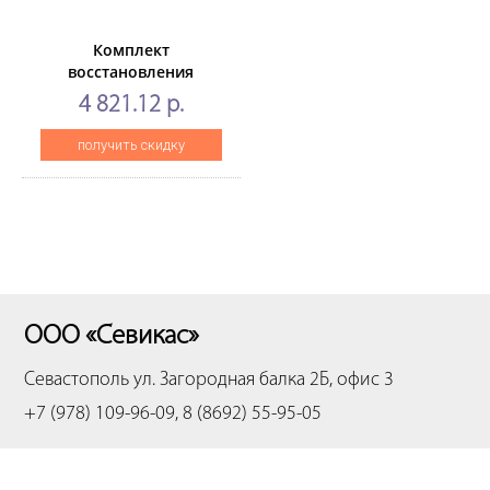
Комплект
восстановления
фьюзера (резиновый
4 821.12 р.
вал, чип)
дляLEXMARKMX710/MX711/MX810/MX811/MX812/MS810/MS8
получить скидку
CET2865
ООО «Севикас»
Севастополь
ул. Загородная балка 2Б, офис 3
+7 (978) 109-96-09, 8 (8692) 55-95-05