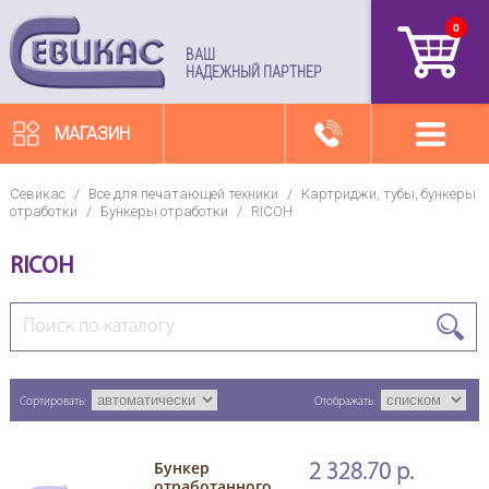
0
артикул
ВАШ
НАДЕЖНЫЙ ПАРТНЕР
МАГАЗИН
Севикас
/
Все для печатающей техники
/
Картриджи, тубы, бункеры
отработки
/
Бункеры отработки
/
RICOH
RICOH
Сортировать:
Отображать:
Бункер
2 328.70 р.
отработанного