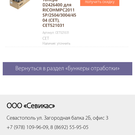
получить скидку
D2426400 для
RICOHMPC2011
SP/2504/3004/45
04 (CET),
CET521031
Артикул: CET521031
CET
Наличие: уточнить
Вернуться в раздел «Бункеры отработки»
ООО «Севикас»
Севастополь
ул. Загородная балка 2Б, офис 3
+7 (978) 109-96-09, 8 (8692) 55-95-05