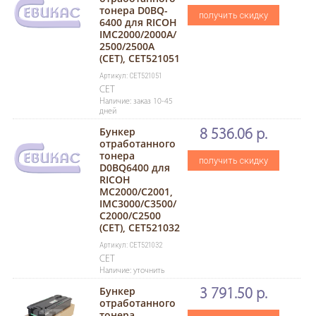
тонера D0BQ-
получить скидку
6400 для RICOH
IMC2000/2000A/
2500/2500A
(CET), CET521051
Артикул: CET521051
CET
Наличие: заказ 10-45
дней
Бункер
8 536.06 р.
отработанного
тонера
получить скидку
D0BQ6400 для
RICOH
MC2000/C2001,
IMC3000/C3500/
C2000/C2500
(CET), CET521032
Артикул: CET521032
CET
Наличие: уточнить
Бункер
3 791.50 р.
отработанного
тонера