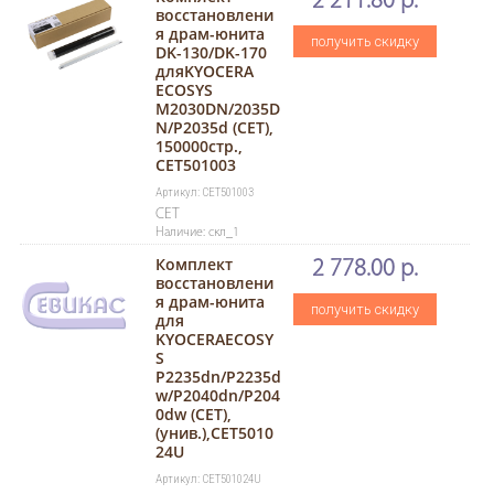
2 211.80 р.
восстановлени
я драм-юнита
получить скидку
DK-130/DK-170
дляKYOCERA
ECOSYS
M2030DN/2035D
N/P2035d (CET),
150000стр.,
CET501003
Артикул: CET501003
CET
Наличие: скл_1
Комплект
2 778.00 р.
восстановлени
я драм-юнита
получить скидку
для
KYOCERAECOSY
S
P2235dn/P2235d
w/P2040dn/P204
0dw (CET),
(унив.),CET5010
24U
Артикул: CET501024U