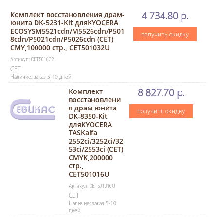
Комплект восстановления драм-
4 734.80 р.
юнита DK-5231-Kit дляKYOCERA
ECOSYSM5521cdn/M5526cdn/P501
получить скидку
8cdn/P5021cdn/P5026cdn (CET)
CMY,100000 стр., CET501032U
Артикул: CET501032U
CET
Наличие: заказ 5-10 дней
Комплект
8 827.70 р.
восстановлени
я драм-юнита
получить скидку
DK-8350-Kit
дляKYOCERA
TASKalfa
2552ci/3252ci/32
53ci/2553ci (CET)
CMYK,200000
стр.,
CET501016U
Артикул: CET501016U
CET
Наличие: заказ 5-10
дней