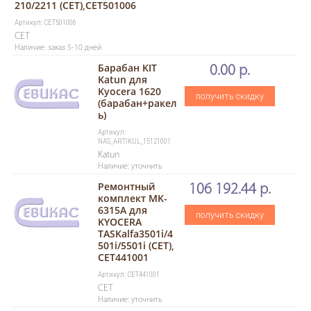
210/2211 (CET),CET501006
Артикул: CET501006
CET
Наличие: заказ 5-10 дней
Барабан KIT
0.00 р.
Katun для
Kyocera 1620
получить скидку
(барабан+ракел
ь)
Артикул:
NAS_ARTIKUL_15121001
Katun
Наличие: уточнить
Ремонтный
106 192.44 р.
комплект MK-
6315A для
получить скидку
KYOCERA
TASKalfa3501i/4
501i/5501i (CET),
CET441001
Артикул: CET441001
CET
Наличие: уточнить