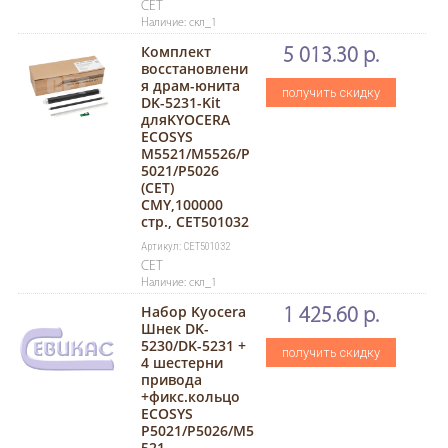
CET
Наличие: скл_1
Комплект
5 013.30 р.
восстановлени
я драм-юнита
получить скидку
DK-5231-Kit
дляKYOCERA
ECOSYS
M5521/M5526/P
5021/P5026
(CET)
CMY,100000
стр., CET501032
Артикул: CET501032
CET
Наличие: скл_1
Набор Kyocera
1 425.60 р.
Шнек DK-
5230/DK-5231 +
получить скидку
4 шестерни
привода
+фикс.кольцо
ECOSYS
P5021/P5026/M5
521