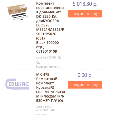
Комплект
5 013.30 р.
восстановлени
я драм-юнита
получить скидку
DK-5230-Kit
дляKYOCERA
ECOSYS
M5521/M5526/P
5021/P5026
(CET)
Black,100000
стр.,
CET501010R
Артикул: CET501010R
CET
Наличие: уточнить
MK-475
0.00 р.
Ремонтный
комплект
получить скидку
KyoceraFS-
6025MFP/B/6030
MFP/6525MFP/6
530MFP П/У (O)
Артикул: MK-
475/1702K38NL0