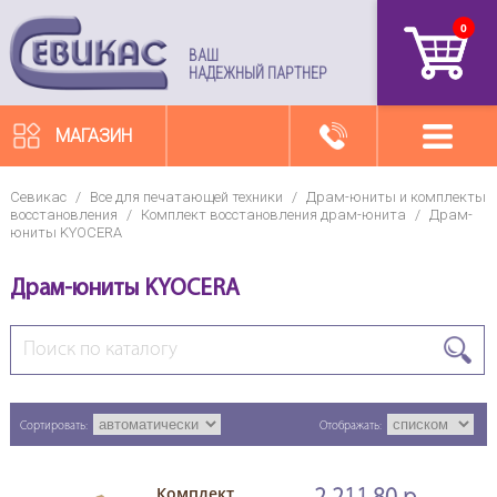
0
артикул
ВАШ
НАДЕЖНЫЙ ПАРТНЕР
МАГАЗИН
Севикас
/
Все для печатающей техники
/
Драм-юниты и комплекты
восстановления
/
Комплект восстановления драм-юнита
/
Драм-
юниты KYOCERA
Драм-юниты KYOCERA
Сортировать:
Отображать:
Комплект