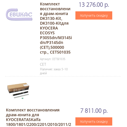
Комплект
13 276.00 р.
восстановлени
я драм-юнита
получить скидку
DK3130-Kit,
DK3100-Kitдля
KYOCERA
ECOSYS
P3055dn/M3145i
dn/P3145dn
(CET),500000
стр., CET501035
Артикул: CET501035
CET
Наличие: заказ 5-10
дней
Комплект восстановления
7 811.00 р.
драм-юнита для
KYOCERATASKalfa
получить скидку
1800/1801/2200/2201/2010/2011/2