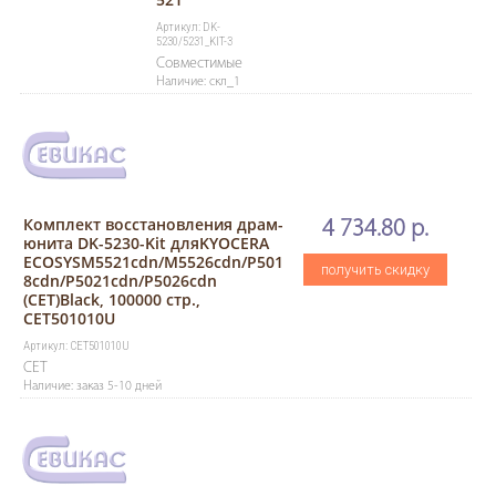
Артикул: DK-
5230/5231_KIT-3
Совместимые
Наличие: скл_1
Комплект восстановления драм-
4 734.80 р.
юнита DK-5230-Kit дляKYOCERA
ECOSYSM5521cdn/M5526cdn/P501
получить скидку
8cdn/P5021cdn/P5026cdn
(CET)Black, 100000 стр.,
CET501010U
Артикул: CET501010U
CET
Наличие: заказ 5-10 дней