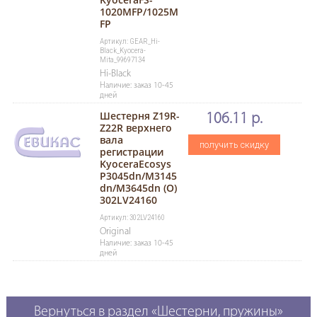
1020MFP/1025M
FP
Артикул: GEAR_Hi-
Black_Kyocera-
Mita_99697134
Hi-Black
Наличие: заказ 10-45
дней
Шестерня Z19R-
106.11 р.
Z22R верхнего
вала
получить скидку
регистрации
KyoceraEcosys
P3045dn/M3145
dn/M3645dn (О)
302LV24160
Артикул: 302LV24160
Original
Наличие: заказ 10-45
дней
Вернуться в раздел «Шестерни, пружины»