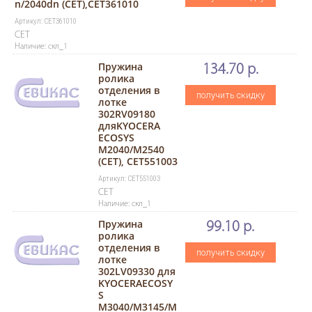
n/2040dn (CET),CET361010
Артикул: CET361010
CET
Наличие: скл_1
Пружина
134.70 р.
ролика
отделения в
получить скидку
лотке
302RV09180
дляKYOCERA
ECOSYS
M2040/M2540
(CET), CET551003
Артикул: CET551003
CET
Наличие: скл_1
Пружина
99.10 р.
ролика
отделения в
получить скидку
лотке
302LV09330 для
KYOCERAECOSY
S
M3040/M3145/M