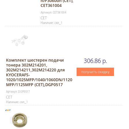
n/P3060dn (CET),
CET361004
Артикул: CET361004
CET
Наличие: скл_1
Комплект шестерен подачи
306.86 р.
тонера 302M214201,
302M214211,302M214220 для
получить скидку
KYOCERAFS-
1020/1025MFP/1040/1060DN/1120
MFP/1125MFP (CET),DGP0517
Артикул: DGP0517
CET
Наличие: скл_1