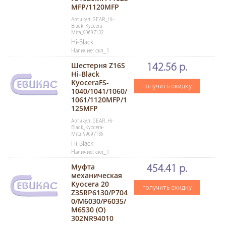
MFP/1120MFP
Артикул: GEAR_Hi-
Black_Kyocera-
Mita_99697132
Hi-Black
Наличие: скл_1
Шестерня Z16S
142.56 р.
Hi-Black
KyoceraFS-
получить скидку
1040/1041/1060/
1061/1120MFP/1
125MFP
Артикул: GEAR_Hi-
Black_Kyocera-
Mita_99697136
Hi-Black
Наличие: скл_1
Муфта
454.41 р.
механическая
Kyocera 20
получить скидку
Z35RP6130/P704
0/M6030/P6035/
M6530 (O)
302NR94010