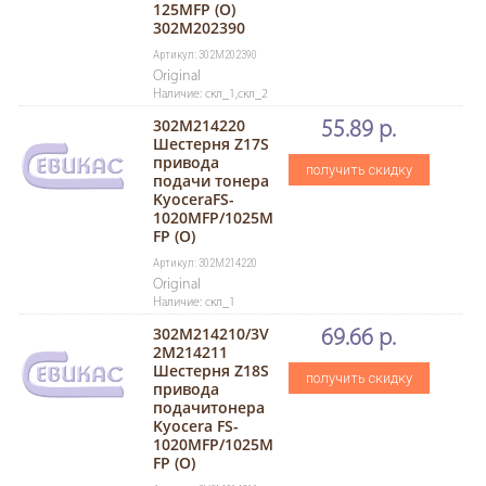
125MFP (O)
302M202390
Артикул: 302M202390
Original
Наличие: скл_1,скл_2
302M214220
55.89 р.
Шестерня Z17S
привода
получить скидку
подачи тонера
KyoceraFS-
1020MFP/1025M
FP (O)
Артикул: 302M214220
Original
Наличие: скл_1
302M214210/3V
69.66 р.
2M214211
Шестерня Z18S
получить скидку
привода
подачитонера
Kyocera FS-
1020MFP/1025M
FP (O)