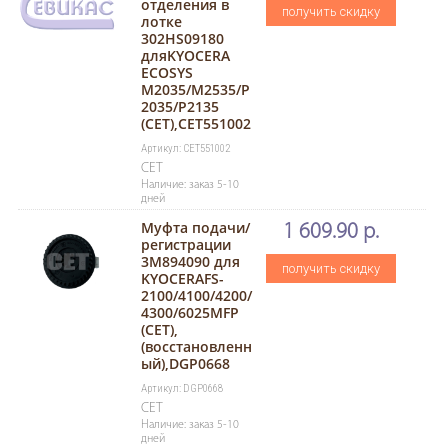
отделения в
получить скидку
лотке
302HS09180
дляKYOCERA
ECOSYS
M2035/M2535/P
2035/P2135
(CET),CET551002
Артикул: CET551002
CET
Наличие: заказ 5-10
дней
Муфта подачи/
1 609.90 р.
регистрации
3M894090 для
получить скидку
KYOCERAFS-
2100/4100/4200/
4300/6025MFP
(CET),
(восстановленн
ый),DGP0668
Артикул: DGP0668
CET
Наличие: заказ 5-10
дней