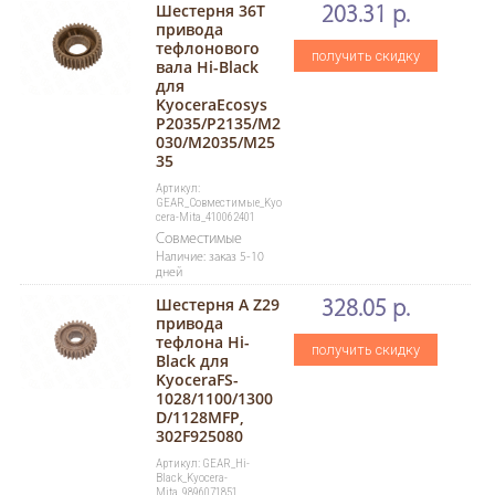
Шестерня 36T
203.31 р.
привода
тефлонового
получить скидку
вала Hi-Black
для
KyoceraEcosys
P2035/P2135/M2
030/M2035/M25
35
Артикул:
GEAR_Совместимые_Kyo
cera-Mita_410062401
Совместимые
Наличие: заказ 5-10
дней
Шестерня А Z29
328.05 р.
привода
тефлона Hi-
получить скидку
Black для
KyoceraFS-
1028/1100/1300
D/1128MFP,
302F925080
Артикул: GEAR_Hi-
Black_Kyocera-
Mita_9896071851