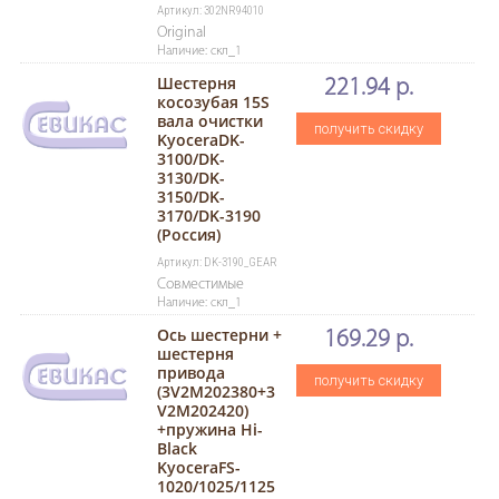
Артикул: 302NR94010
Original
Наличие: скл_1
Шестерня
221.94 р.
косозубая 15S
вала очистки
получить скидку
KyoceraDK-
3100/DK-
3130/DK-
3150/DK-
3170/DK-3190
(Россия)
Артикул: DK-3190_GEAR
Совместимые
Наличие: скл_1
Ось шестерни +
169.29 р.
шестерня
привода
получить скидку
(3V2M202380+3
V2M202420)
+пружина Hi-
Black
KyoceraFS-
1020/1025/1125