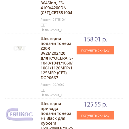
3645idn, FS-
4100/4200DN
(CET),CET551004
Артикул: CET551004
CET
Наличие: скл_1
Шестерня
158.01 р.
подачи тонера
Z20R
получить скидку
3V2M202420
для KYOCERAFS-
1040/1041/1060/
1061/1120MFP/1
125MFP (CET),
DGP0667
Артикул: DGP0667
CET
Наличие: скл_1
Шестерня
125.55 р.
привода
подачи тонера
получить скидку
Hi-Black для
Kyocera
FS1020MFP/1025