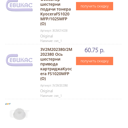
шестерни
получить скидку
подачи тонера
KyoceraFS1020
MFP/1025MFP
(O)
Артикул: 302M214230
Original
Наличие: скл_1
3V2M202380/2M
60.75 р.
202380 Ось
шестерни
получить скидку
привода
картриджаKyoc
era FS1020MFP
(O)
Артикул: 3V2M202380
Original
Наличие: скл_1