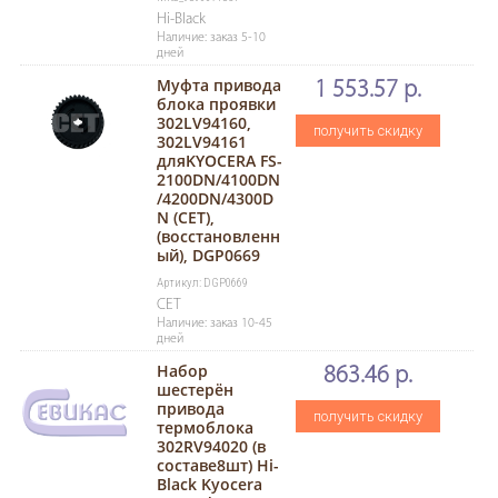
Hi-Black
Наличие: заказ 5-10
дней
Муфта привода
1 553.57 р.
блока проявки
302LV94160,
получить скидку
302LV94161
дляKYOCERA FS-
2100DN/4100DN
/4200DN/4300D
N (CET),
(восстановленн
ый), DGP0669
Артикул: DGP0669
CET
Наличие: заказ 10-45
дней
Набор
863.46 р.
шестерён
привода
получить скидку
термоблока
302RV94020 (в
составе8шт) Hi-
Black Kyocera