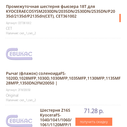
Промежуточная шестерня фьюзера 18T для
KYOCERAECOSYSM2030DN/2035DN/2530DN/2535DN/P20
35d/2135d/P2135dn(CET), CET361002
п
Артикул: CET361002
CET
Наличие: скл_1,скл_2
Рычаг (флажок) соленоидаFS-
1020D,1028MFP,1030D,1030MFP,1035MFP,1130MFP,1135MFP,1
28MFP,1350DN2FM20050 |
Артикул: 2FM20050
Original
Наличие: скл_1,скл_2
Шестерня Z16S
71.28 р.
KyoceraFS-
1040/1041/1060/
получить скидку
1061/1120MFP/1