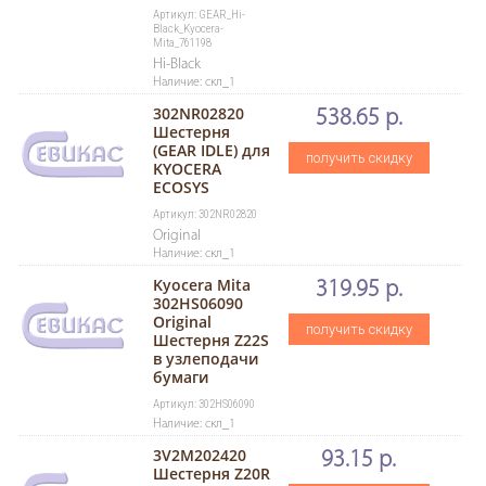
Артикул: GEAR_Hi-
Black_Kyocera-
Mita_761198
Hi-Black
Наличие: скл_1
302NR02820
538.65 р.
Шестерня
(GEAR IDLE) для
получить скидку
KYOCERA
ECOSYS
Артикул: 302NR02820
Original
Наличие: скл_1
Kyocera Mita
319.95 р.
302HS06090
Original
получить скидку
Шестерня Z22S
в узлеподачи
бумаги
Артикул: 302HS06090
Наличие: скл_1
3V2M202420
93.15 р.
Шестерня Z20R