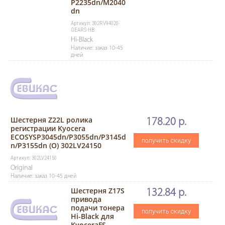
P2235dn/M2040
dn
Артикул: 302RV94020-
GEARS-HB
Hi-Black
Наличие: заказ 10-45
дней
Шестерня Z22L ролика
178.20 р.
регистрации Kyocera
ECOSYSP3045dn/P3055dn/P3145d
получить скидку
n/P3155dn (О) 302LV24150
Артикул: 302LV24150
Original
Наличие: заказ 10-45 дней
Шестерня Z17S
132.84 р.
привода
подачи тонера
получить скидку
Hi-Black для
KyoceraFS-