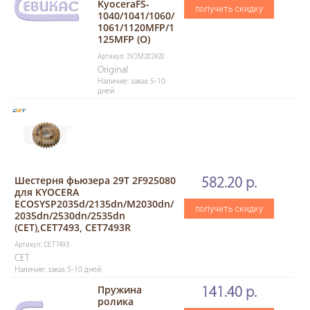
KyoceraFS-
получить скидку
1040/1041/1060/
1061/1120MFP/1
125MFP (O)
Артикул: 3V2M202420
Original
Наличие: заказ 5-10
дней
Шестерня фьюзера 29T 2F925080
582.20 р.
для KYOCERA
ECOSYSP2035d/2135dn/M2030dn/
получить скидку
2035dn/2530dn/2535dn
(CET),CET7493, CET7493R
Артикул: CET7493
CET
Наличие: заказ 5-10 дней
Пружина
141.40 р.
ролика