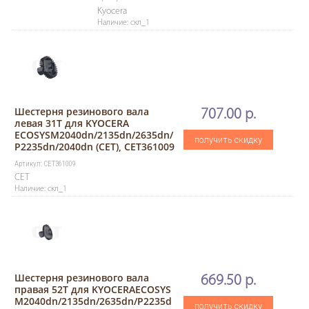
Kyocera
Наличие: скл_1
Шестерня резинового вала
707.00 р.
левая 31T для KYOCERA
ECOSYSM2040dn/2135dn/2635dn/
получить скидку
P2235dn/2040dn (CET), CET361009
Артикул: CET361009
CET
Наличие: скл_1
Шестерня резинового вала
669.50 р.
правая 52T для KYOCERAECOSYS
M2040dn/2135dn/2635dn/P2235d
получить скидку