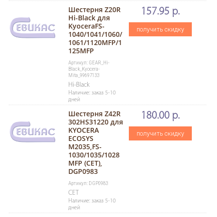
Шестерня Z20R
157.95 р.
Hi-Black для
KyoceraFS-
получить скидку
1040/1041/1060/
1061/1120MFP/1
125MFP
Артикул: GEAR_Hi-
Black_Kyocera-
Mita_99697133
Hi-Black
Наличие: заказ 5-10
дней
Шестерня Z42R
180.00 р.
302HS31220 для
KYOCERA
получить скидку
ECOSYS
M2035,FS-
1030/1035/1028
MFP (CET),
DGP0983
Артикул: DGP0983
CET
Наличие: заказ 5-10
дней