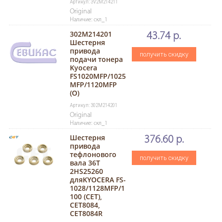
Артикул: 3V2M214211
Original
Наличие: скл_1
302M214201
43.74 р.
Шестерня
привода
получить скидку
подачи тонера
Kyocera
FS1020MFP/1025
MFP/1120MFP
(O)
Артикул: 302M214201
Original
Наличие: скл_1
Шестерня
376.60 р.
привода
тефлонового
получить скидку
вала 36T
2HS25260
дляKYOCERA FS-
1028/1128MFP/1
100 (CET),
CET8084,
CET8084R