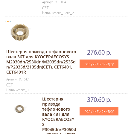
Артикул: CET8084
CET
Наличие: скл_1,скл_2
Шестерня привода тефлонового
276.60 р.
вала 36Т для KYOCERAECOSYS
M2030dn/2530dn/M2035dn/2535d
получить скидку
n/P2035d/2135dn(CET), CET6401,
CET6401R
Артикул: CET6401
CET
Наличие: скл_1
Шестерня
370.60 р.
привода
тефлонового
получить скидку
вала 48T для
KYOCERAECOSY
S
P3045dn/P3050d