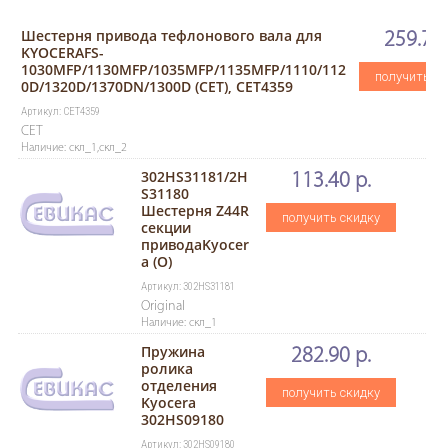
Шестерня привода тефлонового вала для
259.70 
KYOCERAFS-
1030MFP/1130MFP/1035MFP/1135MFP/1110/112
получить ск
0D/1320D/1370DN/1300D (CET), CET4359
Артикул: CET4359
CET
Наличие: скл_1,скл_2
302HS31181/2H
113.40 р.
S31180
Шестерня Z44R
получить скидку
секции
приводаKyocer
a (O)
Артикул: 302HS31181
Original
Наличие: скл_1
Пружина
282.90 р.
ролика
отделения
получить скидку
Kyocera
302НS09180
Артикул: 302НS09180