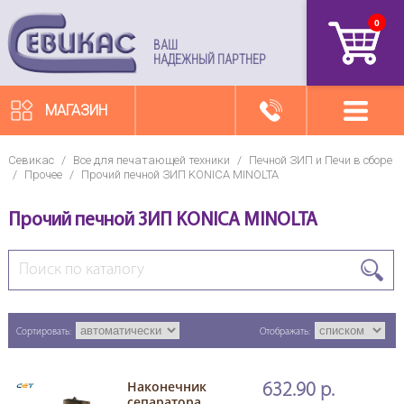
0
артикул
ВАШ
НАДЕЖНЫЙ ПАРТНЕР
МАГАЗИН
Севикас
/
Все для печатающей техники
/
Печной ЗИП и Печи в сборе
/
Прочее
/
Прочий печной ЗИП KONICA MINOLTA
Прочий печной ЗИП KONICA MINOLTA
Сортировать:
Отображать:
Наконечник
632.90 р.
сепаратора