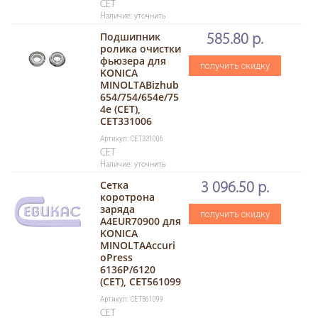
CET
Наличие: уточнить
Подшипник
585.80 р.
ролика очистки
фьюзера для
получить скидку
KONICA
MINOLTABizhub
654/754/654e/75
4e (CET),
CET331006
Артикул: CET331006
CET
Наличие: уточнить
Сетка
3 096.50 р.
коротрона
заряда
получить скидку
A4EUR70900 для
KONICA
MINOLTAAccuri
oPress
6136P/6120
(CET), CET561099
Артикул: CET561099
CET