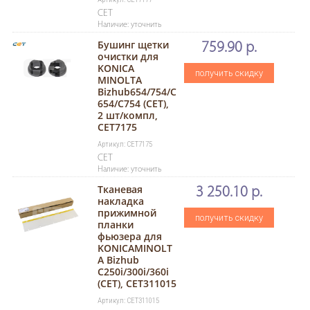
CET
Наличие: уточнить
Бушинг щетки
759.90 р.
очистки для
KONICA
получить скидку
MINOLTA
Bizhub654/754/C
654/C754 (CET),
2 шт/компл,
CET7175
Артикул: CET7175
CET
Наличие: уточнить
Тканевая
3 250.10 р.
накладка
прижимной
получить скидку
планки
фьюзера для
KONICAMINOLT
A Bizhub
C250i/300i/360i
(CET), CET311015
Артикул: CET311015