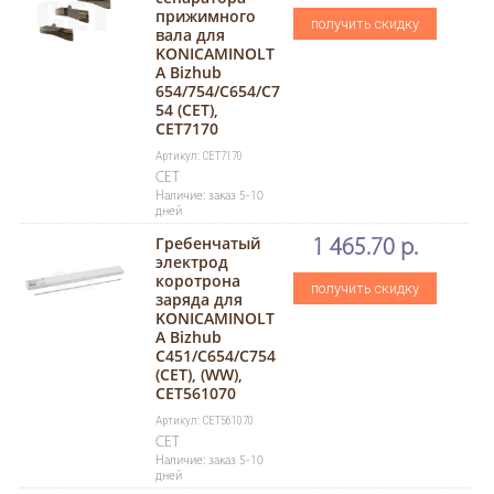
прижимного
получить скидку
вала для
KONICAMINOLT
A Bizhub
654/754/C654/C7
54 (CET),
CET7170
Артикул: CET7170
CET
Наличие: заказ 5-10
дней
Гребенчатый
1 465.70 р.
электрод
коротрона
получить скидку
заряда для
KONICAMINOLT
A Bizhub
C451/C654/C754
(CET), (WW),
CET561070
Артикул: CET561070
CET
Наличие: заказ 5-10
дней