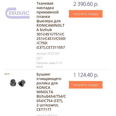
Тканевая
2 390.60 р.
накладка
прижимной
получить скидку
планки
фьюзера для
KONICAMINOLT
A bizhub
301i/451i/751i/C
251i/C451i/C550i
/C750i
(CET),CET311057
Артикул: CET311057
CET
Наличие: заказ 5-10
дней
Бушинг
1 124.40 р.
очищающего
ролика для
получить скидку
KONICA
MINOLTA
Bizhub654/754/C
654/C754 (CET),
2 шт/компл,
CET7177
Артикул: CET7177