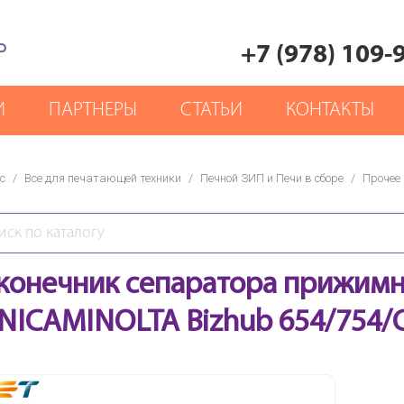
Р
+7 (978) 109-
И
ПАРТНЕРЫ
СТАТЬИ
КОНТАКТЫ
с
/
Все для печатающей техники
/
Печной ЗИП и Печи в сборе
/
Прочее
конечник сепаратора прижимно
NICAMINOLTA Bizhub 654/754/C