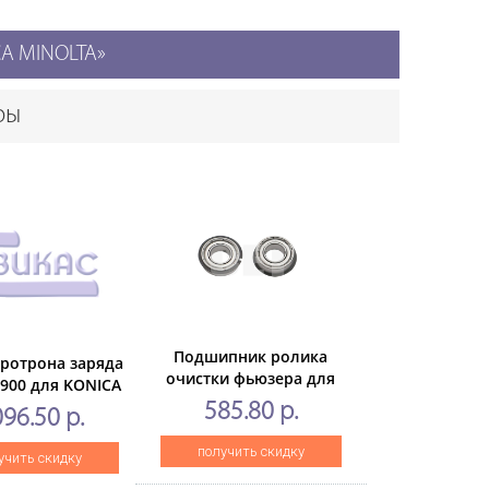
CA MINOLTA»
ры
Подшипник ролика
оротрона заряда
очистки фьюзера для
900 для KONICA
KONICA MINOLTABizhub
AAccurioPress
585.80 р.
096.50 р.
654/754/654e/754e (CET),
P/6120 (CET),
CET331006
ET561099
получить скидку
учить скидку