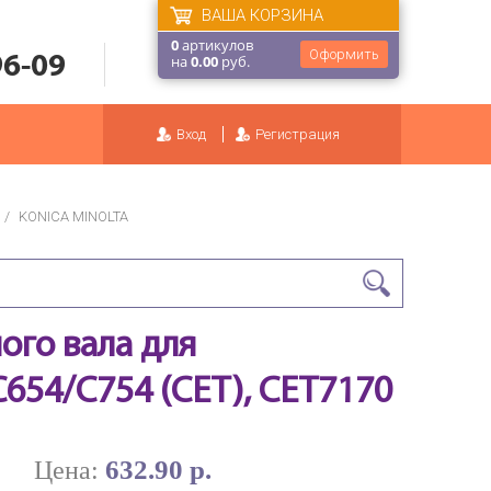
ВАША КОРЗИНА
0
артикулов
Оформить
96-09
на
0.00
руб.
Вход
Регистрация
/
KONICA MINOLTA
го вала для
654/C754 (CET), CET7170
632.90 р.
Цена: