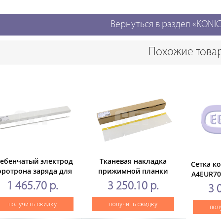
Вернуться в раздел «KONI
Похожие това
ебенчатый электрод
Тканевая накладка
Сетка к
оротрона заряда для
прижимной планки
A4EUR70
NICAMINOLTA Bizhub
фьюзера для
MINOLT
1 465.70 р.
3 250.10 р.
3 
451/C654/C754 (CET),
KONICAMINOLTA Bizhub
6136
(WW), CET561070
C250i/300i/360i (CET),
C
получить скидку
получить скидку
пол
CET311015