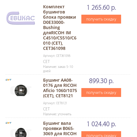
Комплект
1 265.60 р.
бушингов
блока проявки
получить скидку
D0E33000-
Bushing
дляRICOH IM
C4510/C5510/C6
010 (CET),
CET361098
Артикул: CET361098
CET
Наличие: заказ 5-10
дней
Бушинг AA08-
899.30 р.
0176 для RICOH
Aficio 1060/1075
получить скидку
(CET), CET8121
Артикул: CET8121
CET
Наличие: уточнить
Бушинг вала
1 024.40 р.
проявки B065-
3069 для RICOH
получить скидку