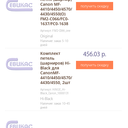
Canon MF-
получить скидку
4410/4450/4570/
4430/4550(О)
FM2-C066/FC0-
1637/FC0-1638
Артикул: FM2-C066_one
Original
Наличие: заказ 5-10
дней
Комплект
456.03 р.
петель
(шарниров) Hi-
получить скидку
Black для
CanonMF-
4410/4450/4570/
4430/4550, 2шт
Артикул: HINGE_Hi-
Black_Canon_10000131
Hi-Black
Наличие: заказ 10-45
дней