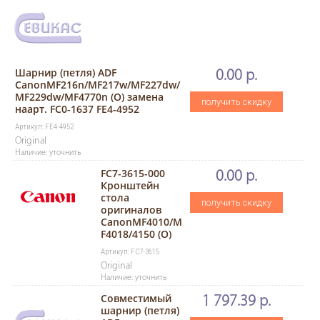
Шарнир (петля) ADF
0.00 р.
CanonMF216n/MF217w/MF227dw/
MF229dw/MF4770n (O) замена
получить скидку
наарт. FC0-1637 FE4-4952
Артикул: FE4-4952
Original
Наличие: уточнить
FC7-3615-000
0.00 р.
Кронштейн
стола
получить скидку
оригиналов
CanonMF4010/M
F4018/4150 (О)
Артикул: FC7-3615
Original
Наличие: уточнить
Совместимый
1 797.39 р.
шарнир (петля)