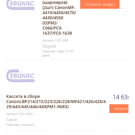
(шарниров)
получить скидку
(2шт) CanonMF-
4410/4450/4570/
4430/4550
(O)FM2-
C066/FC0-
1637/FC0-1638
Артикул: FM2-C066
Original
Наличие: заказ 10-45
дней
Кассета в сборе
14 636.7
CanonLBP214/215/223/226/228/MF421/426/428/4
29/443/445/446/449(FM1-R683)
получить с
Артикул: FM1-R683
Canon
Наличие: уточнить