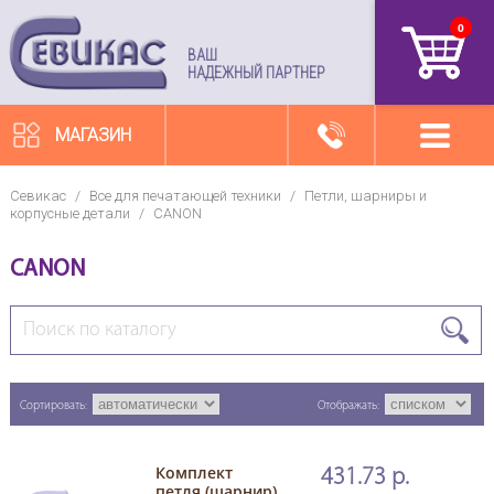
0
артикул
ВАШ
НАДЕЖНЫЙ ПАРТНЕР
МАГАЗИН
Севикас
/
Все для печатающей техники
/
Петли, шарниры и
корпусные детали
/
CANON
CANON
Сортировать:
Отображать:
Комплект
431.73 р.
петля (шарнир)