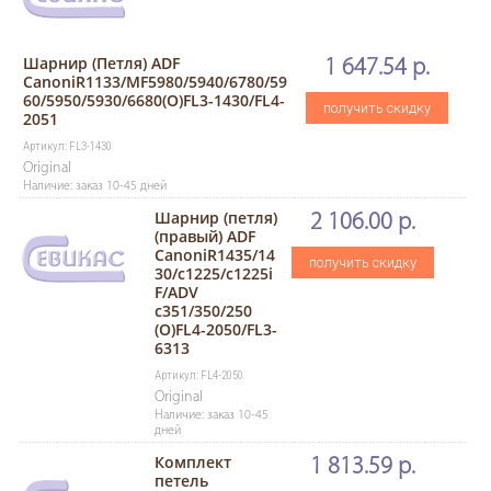
Шарнир (Петля) ADF
1 647.54 р.
CanoniR1133/MF5980/5940/6780/59
60/5950/5930/6680(O)FL3-1430/FL4-
получить скидку
2051
Артикул: FL3-1430
Original
Наличие: заказ 10-45 дней
Шарнир (петля)
2 106.00 р.
(правый) ADF
CanoniR1435/14
получить скидку
30/c1225/c1225i
F/ADV
c351/350/250
(O)FL4-2050/FL3-
6313
Артикул: FL4-2050
Original
Наличие: заказ 10-45
дней
Комплект
1 813.59 р.
петель