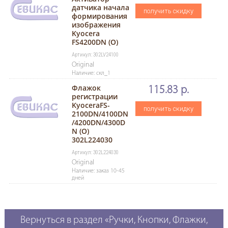
датчика начала
получить скидку
формирования
изображения
Kyocera
FS4200DN (O)
Артикул: 302LV24100
Original
Наличие: скл_1
Флажок
115.83 р.
регистрации
KyoceraFS-
получить скидку
2100DN/4100DN
/4200DN/4300D
N (O)
302L224030
Артикул: 302L224030
Original
Наличие: заказ 10-45
дней
Вернуться в раздел «Ручки, Кнопки, Флажки,