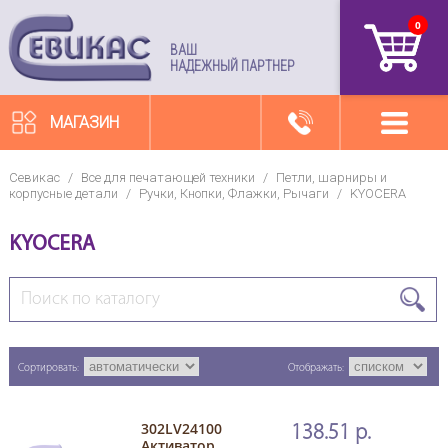
0
артикул
ВАШ
НАДЕЖНЫЙ ПАРТНЕР
МАГАЗИН
Севикас
/
Все для печатающей техники
/
Петли, шарниры и
корпусные детали
/
Ручки, Кнопки, Флажки, Рычаги
/
KYOCERA
KYOCERA
Сортировать:
Отображать:
302LV24100
138.51 р.
Активатор