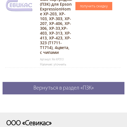
(ПЗК) для Epson
получить скидку
ExpressionHom
e XP-203, XP-
103, XP-303, XP-
207, XP-406, XP-
306, XP-33,XP-
403, XP-313, XP-
413, XP-423, XP-
323 (T1711-
T1714), 4цвета,
с чипами
Артикул: Re-XP313
Наличие: уточнить
Вернуться в раздел «ПЗК»
ООО «Севикас»