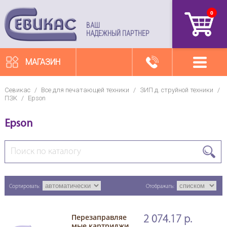
0
артикул
ВАШ
НАДЕЖНЫЙ ПАРТНЕР
МАГАЗИН
Севикас
/
Все для печатающей техники
/
ЗИП д. струйной техники
/
ПЗК
/
Epson
Epson
Сортировать:
Отображать:
Перезаправляе
2 074.17 р.
мые картриджи