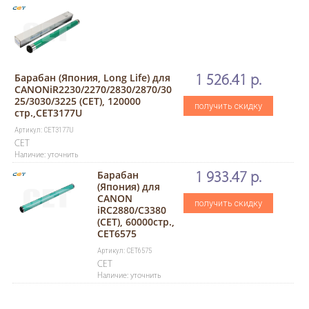
Барабан (Япония, Long Life) для
1 526.41 р.
CANONiR2230/2270/2830/2870/30
25/3030/3225 (CET), 120000
получить скидку
стр.,CET3177U
Артикул: CET3177U
CET
Наличие: уточнить
Барабан
1 933.47 р.
(Япония) для
CANON
получить скидку
iRC2880/C3380
(CET), 60000стр.,
CET6575
Артикул: CET6575
CET
Наличие: уточнить