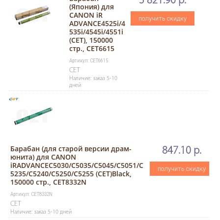
3 821.90 р.
(Япония) для
CANON iR
получить скидку
ADVANCE4525i/4
535i/4545i/4551i
(CET), 150000
стр., CET6615
Артикул: CET6615
CET
Наличие: заказ 5-10
дней
Барабан (для старой версии драм-
847.10 р.
юнита) для CANON
iRADVANCEC5030/C5035/C5045/C5051/C
получить скидку
5235/C5240/C5250/C5255 (CET)Black,
150000 стр., CET8332N
Артикул: CET8332N
CET
Наличие: заказ 5-10 дней