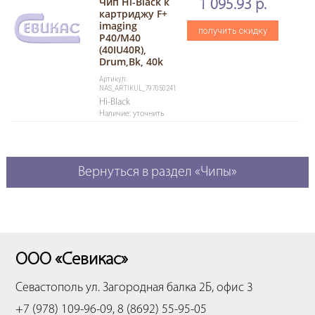
Чип Hi-Black к
1 095.93 р.
картриджу F+
imaging
получить скидку
P40/M40
(40IU40R),
Drum,Bk, 40k
Артикул:
NAS_ARTIKUL_797050241
Hi-Black
Наличие: уточнить
Вернуться в раздел «Чипы»
ООО «Севикас»
Севастополь
ул. Загородная балка 2Б, офис 3
+7 (978) 109-96-09, 8 (8692) 55-95-05