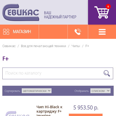
0
артикул
ВАШ
НАДЕЖНЫЙ ПАРТНЕР
МАГАЗИН
Севикас
/
Все для печатающей техники
/
Чипы
/
F+
F+
Сортировать:
Отображать:
Чип Hi-Black к
5 953.50 р.
картриджу F+
imaging