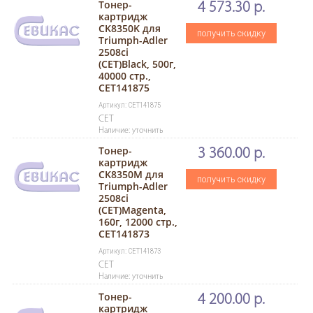
Тонер-
4 573.30 р.
картридж
CK8350K для
получить скидку
Triumph-Adler
2508ci
(CET)Black, 500г,
40000 стр.,
CET141875
Артикул: CET141875
CET
Наличие: уточнить
Тонер-
3 360.00 р.
картридж
CK8350M для
получить скидку
Triumph-Adler
2508ci
(CET)Magenta,
160г, 12000 стр.,
CET141873
Артикул: CET141873
CET
Наличие: уточнить
Тонер-
4 200.00 р.
картридж