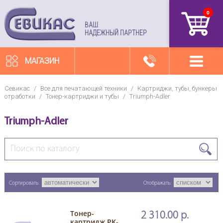
0
артикул
ВАШ
НАДЕЖНЫЙ ПАРТНЕР
МАГАЗИН
Севикас
/
Все для печатающей техники
/
Картриджи, тубы, бункеры
отработки
/
Тонер-картриджи и тубы
/
Triumph-Adler
Triumph-Adler
Сортировать:
Отображать:
Тонер-
2 310.00 р.
картридж PK-