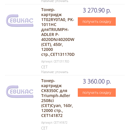
Наличие: уточнить
Тонер-
3 270.90 р.
картридж
1T02RY0TA0, PK-
получить скидку
1011HC
дляTRIUMPH-
ADLER P-
4020DN/4020DW
(CET), 450г,
12000
стр.,CET131170D
Артикул: CET131170D
CET
Наличие: уточнить
Тонер-
3 360.00 р.
картридж
CK8350C для
получить скидку
Triumph-Adler
2508ci
(CET)Cyan, 160г,
12000 стр.,
CET141872
Артикул: CET141872
CET