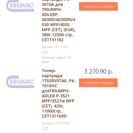
3010A для
получить скидку
TRIUMPH-
ADLERP-
4030D/4030DN/4
030 MFP/4035
MFP (CET), (EUR),
380г,12500 стр.,
CET131182
Артикул: CET131182
CET
Наличие: заказ 5-10
дней
Тонер-
3 270.90 р.
картридж
1T02RV0TA0, PK-
получить скидку
1010HC
дляTRIUMPH-
ADLER P-3521
MFP/3527w MFP
(CET), 420г,
11000стр.,
CET131169D
Артикул: CET131169D
CET