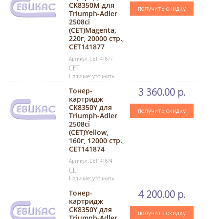
CK8350M для
получить скидку
Triumph-Adler
2508ci
(CET)Magenta,
220г, 20000 стр.,
CET141877
Артикул: CET141877
CET
Наличие: уточнить
Тонер-
3 360.00 р.
картридж
CK8350Y для
получить скидку
Triumph-Adler
2508ci
(CET)Yellow,
160г, 12000 стр.,
CET141874
Артикул: CET141874
CET
Наличие: уточнить
Тонер-
4 200.00 р.
картридж
CK8350Y для
получить скидку
Triumph-Adler