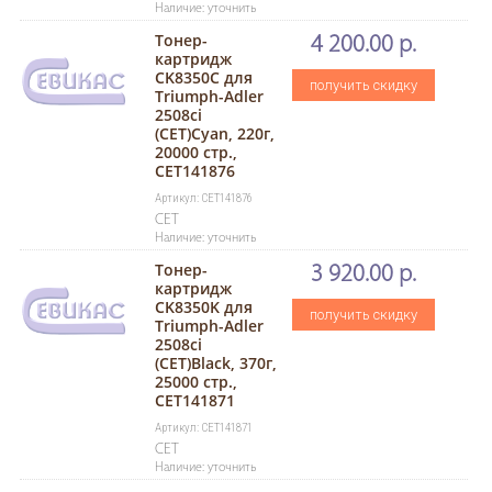
Наличие: уточнить
Тонер-
4 200.00 р.
картридж
CK8350C для
получить скидку
Triumph-Adler
2508ci
(CET)Cyan, 220г,
20000 стр.,
CET141876
Артикул: CET141876
CET
Наличие: уточнить
Тонер-
3 920.00 р.
картридж
CK8350K для
получить скидку
Triumph-Adler
2508ci
(CET)Black, 370г,
25000 стр.,
CET141871
Артикул: CET141871
CET
Наличие: уточнить