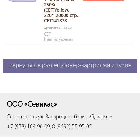
2508ci
(CET)Yellow,
220г, 20000 стр.,
CET141878
Артикул: CET141878
CET
Наличие: уточнить
Вернуться в раздел «Тонер-картриджи и тубы»
ООО «Севикас»
Севастополь
ул. Загородная балка 2Б, офис 3
+7 (978) 109-96-09, 8 (8692) 55-95-05