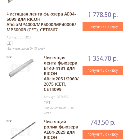
Чистящая лента фьюзера AE04-
1 778.50 р.
5099 для RICOH
AficioMP4000/MP5000/MP4000B/
получить скидку
MP5000B (CET), CET6867
Артикул: CET6867
CET
Наличие: заказ 5-10 дней
Чистящая
1 354.70 р.
лента фьюзера
B140-4181 для
получить скидку
RICOH
Aficio2051/2060/
2075 (CET),
CET4099
Артикул: CET4099
CET
Наличие: заказ 5-10
дней
Чистящий
743.50 р.
ролик фьюзера
AE04-2029 для
получить скидку
RICOH