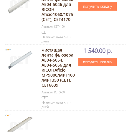
AE04-5046 для
получить скидку
RICOH
Aficio1060/1075
(CET), CET4170
Артикул: CET4170
CET
Наличие: заказ 5-10
дней
Чистящая
1 540.00 р.
лента фьюзера
AE04-5054,
получить скидку
AE04-5056 для
RICOHAficio
MP9000/MP1100
/MP1350 (CET),
CET6639
Артикул: CET6639
CET
Наличие: заказ 5-10
дней