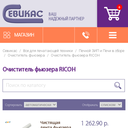
0
артикул
ВАШ
НАДЕЖНЫЙ ПАРТНЕР
МАГАЗИН
Севикас
/
Все для печатающей техники
/
Печной ЗИП и Печи в сборе
/
Очиститель фьюзера
/
Очиститель фьюзера RICOH
Очиститель фьюзера RICOH
Сортировать:
Отображать:
Чистящая
1 262.90 р.
лента фьюзера