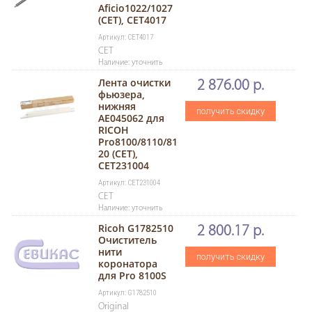
Aficio1022/1027
(CET), CET4017
Артикул: CET4017
CET
Наличие: уточнить
Лента очистки
2 876.00 р.
фьюзера,
нижняя
получить скидку
AE045062 для
RICOH
Pro8100/8110/81
20 (CET),
CET231004
Артикул: CET231004
CET
Наличие: уточнить
Ricoh G1782510
2 800.17 р.
Очиститель
нити
получить скидку
коронатора
для Pro 8100S
Артикул: G1782510
Original