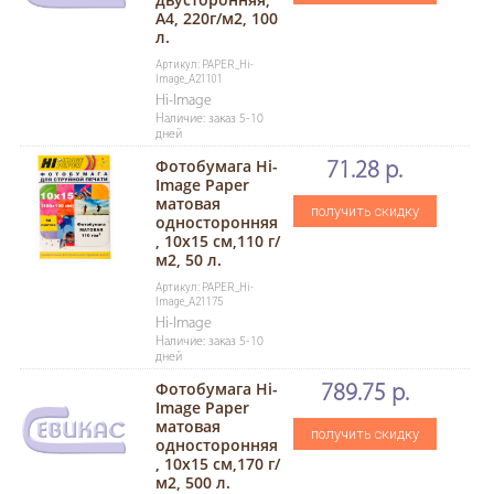
A4, 220г/м2, 100
л.
Артикул: PAPER_Hi-
Image_A21101
Hi-Image
Наличие: заказ 5-10
дней
Фотобумага Hi-
71.28 р.
Image Paper
матовая
получить скидку
односторонняя
, 10x15 см,110 г/
м2, 50 л.
Артикул: PAPER_Hi-
Image_A21175
Hi-Image
Наличие: заказ 5-10
дней
Фотобумага Hi-
789.75 р.
Image Paper
матовая
получить скидку
односторонняя
, 10x15 см,170 г/
м2, 500 л.