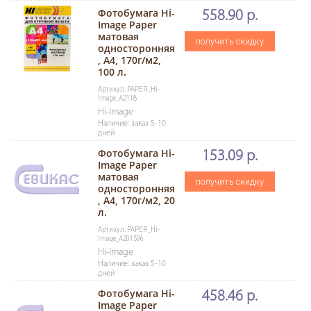
Фотобумага Hi-
558.90 р.
Image Paper
матовая
получить скидку
односторонняя
, A4, 170г/м2,
100 л.
Артикул: PAPER_Hi-
Image_A2118
Hi-Image
Наличие: заказ 5-10
дней
Фотобумага Hi-
153.09 р.
Image Paper
матовая
получить скидку
односторонняя
, A4, 170г/м2, 20
л.
Артикул: PAPER_Hi-
Image_A201596
Hi-Image
Наличие: заказ 5-10
дней
Фотобумага Hi-
458.46 р.
Image Paper