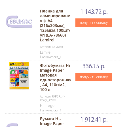
Пленка для
1 143.72 р.
ламинировани
я ф.A4
получить скидку
(216х303мм),
125мкм,100шт/
уп (LA-78660)
Lamirel
Артикул: LA-78660
Lamirel
Наличие: скл_1
Фотобумага Hi-
336.15 р.
Image Paper
матовая
получить скидку
односторонняя
, A4, 110г/м2,
100 л.
Артикул: PAPER_Hi-
Image_A2123
Hi-Image
Наличие: скл_1
Бумага Hi-
1 912.41 р.
Image Paper