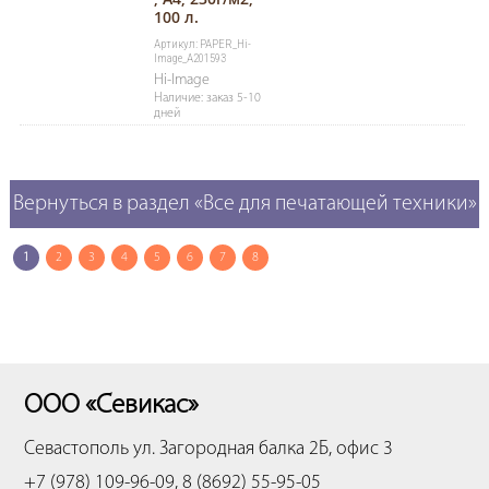
100 л.
Артикул: PAPER_Hi-
Image_A201593
Hi-Image
Наличие: заказ 5-10
дней
Вернуться в раздел «Все для печатающей техники»
1
2
3
4
5
6
7
8
ООО «Севикас»
Севастополь
ул. Загородная балка 2Б, офис 3
+7 (978) 109-96-09, 8 (8692) 55-95-05