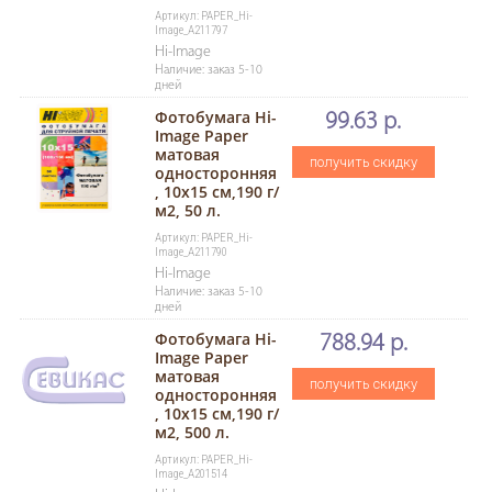
Артикул: PAPER_Hi-
Image_A211797
Hi-Image
Наличие: заказ 5-10
дней
Фотобумага Hi-
99.63 р.
Image Paper
матовая
получить скидку
односторонняя
, 10x15 см,190 г/
м2, 50 л.
Артикул: PAPER_Hi-
Image_A211790
Hi-Image
Наличие: заказ 5-10
дней
Фотобумага Hi-
788.94 р.
Image Paper
матовая
получить скидку
односторонняя
, 10x15 см,190 г/
м2, 500 л.
Артикул: PAPER_Hi-
Image_A201514