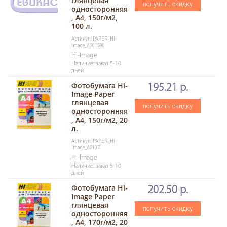
глянцевая
получить скидку
односторонняя
, A4, 150г/м2,
100 л.
Артикул: PAPER_Hi-
Image_A201590
Hi-Image
Наличие: заказ 5-10
дней
Фотобумага Hi-
195.21 р.
Image Paper
глянцевая
получить скидку
односторонняя
, A4, 150г/м2, 20
л.
Артикул: PAPER_Hi-
Image_A2107
Hi-Image
Наличие: заказ 5-10
дней
Фотобумага Hi-
202.50 р.
Image Paper
глянцевая
получить скидку
односторонняя
, A4, 170г/м2, 20