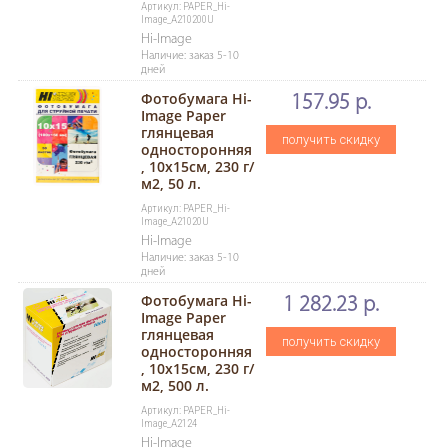
Артикул: PAPER_Hi-
Image_A210200U
Hi-Image
Наличие: заказ 5-10
дней
Фотобумага Hi-
157.95 р.
Image Paper
глянцевая
получить скидку
односторонняя
, 10x15см, 230 г/
м2, 50 л.
Артикул: PAPER_Hi-
Image_A21020U
Hi-Image
Наличие: заказ 5-10
дней
Фотобумага Hi-
1 282.23 р.
Image Paper
глянцевая
получить скидку
односторонняя
, 10x15см, 230 г/
м2, 500 л.
Артикул: PAPER_Hi-
Image_A2124
Hi-Image