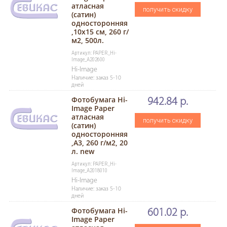
атласная
получить скидку
(сатин)
односторонняя
,10х15 см, 260 г/
м2, 500л.
Артикул: PAPER_Hi-
Image_A202600
Hi-Image
Наличие: заказ 5-10
дней
Фотобумага Hi-
942.84 р.
Image Paper
атласная
получить скидку
(сатин)
односторонняя
,A3, 260 г/м2, 20
л. new
Артикул: PAPER_Hi-
Image_A2018010
Hi-Image
Наличие: заказ 5-10
дней
Фотобумага Hi-
601.02 р.
Image Paper