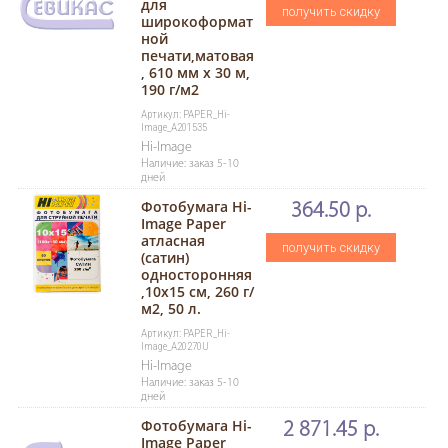
для
получить скидку
широкоформат
ной
печати,матовая
, 610 мм x 30 м,
190 г/м2
Артикул: PAPER_Hi-
Image_A201535
Hi-Image
Наличие: заказ 5-10
дней
Фотобумага Hi-
364.50 р.
Image Paper
атласная
получить скидку
(сатин)
односторонняя
,10х15 см, 260 г/
м2, 50 л.
Артикул: PAPER_Hi-
Image_A20270U
Hi-Image
Наличие: заказ 5-10
дней
Фотобумага Hi-
2 871.45 р.
Image Paper