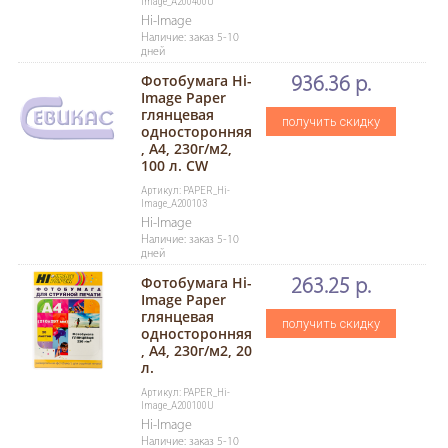
Image_A200400U
Hi-Image
Наличие: заказ 5-10
дней
Фотобумага Hi-
936.36 р.
Image Paper
глянцевая
получить скидку
односторонняя
, A4, 230г/м2,
100 л. CW
Артикул: PAPER_Hi-
Image_A200103
Hi-Image
Наличие: заказ 5-10
дней
Фотобумага Hi-
263.25 р.
Image Paper
глянцевая
получить скидку
односторонняя
, A4, 230г/м2, 20
л.
Артикул: PAPER_Hi-
Image_A200100U
Hi-Image
Наличие: заказ 5-10