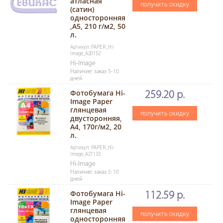
атласная
получить скидку
(сатин)
односторонняя
,A5, 210 г/м2, 50
л.
Артикул: PAPER_Hi-
Image_A20152
Hi-Image
Наличие: заказ 5-10
дней
Фотобумага Hi-
259.20 р.
Image Paper
глянцевая
получить скидку
двусторонняя,
A4, 170г/м2, 20
л.
Артикул: PAPER_Hi-
Image_A21133
Hi-Image
Наличие: заказ 5-10
дней
Фотобумага Hi-
112.59 р.
Image Paper
глянцевая
получить скидку
односторонняя