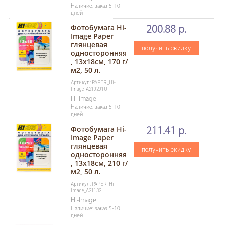
Наличие: заказ 5-10
дней
Фотобумага Hi-
200.88 р.
Image Paper
глянцевая
получить скидку
односторонняя
, 13x18см, 170 г/
м2, 50 л.
Артикул: PAPER_Hi-
Image_A210201U
Hi-Image
Наличие: заказ 5-10
дней
Фотобумага Hi-
211.41 р.
Image Paper
глянцевая
получить скидку
односторонняя
, 13x18см, 210 г/
м2, 50 л.
Артикул: PAPER_Hi-
Image_A21132
Hi-Image
Наличие: заказ 5-10
дней