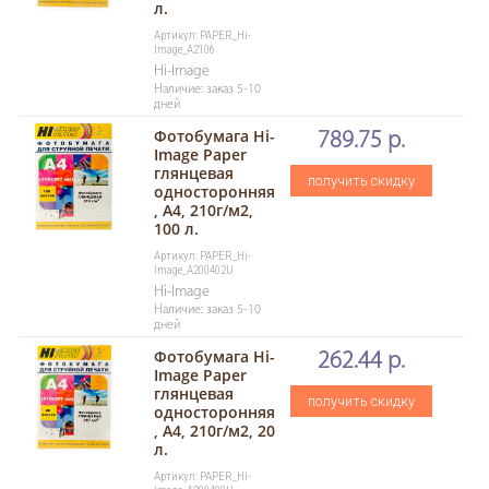
л.
Артикул: PAPER_Hi-
Image_A2106
Hi-Image
Наличие: заказ 5-10
дней
Фотобумага Hi-
789.75 р.
Image Paper
глянцевая
получить скидку
односторонняя
, A4, 210г/м2,
100 л.
Артикул: PAPER_Hi-
Image_A200402U
Hi-Image
Наличие: заказ 5-10
дней
Фотобумага Hi-
262.44 р.
Image Paper
глянцевая
получить скидку
односторонняя
, A4, 210г/м2, 20
л.
Артикул: PAPER_Hi-