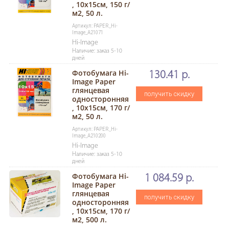
, 10x15см, 150 г/
м2, 50 л.
Артикул: PAPER_Hi-
Image_A21071
Hi-Image
Наличие: заказ 5-10
дней
Фотобумага Hi-
130.41 р.
Image Paper
глянцевая
получить скидку
односторонняя
, 10x15см, 170 г/
м2, 50 л.
Артикул: PAPER_Hi-
Image_A210200
Hi-Image
Наличие: заказ 5-10
дней
Фотобумага Hi-
1 084.59 р.
Image Paper
глянцевая
получить скидку
односторонняя
, 10x15см, 170 г/
м2, 500 л.