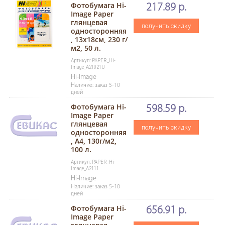
Фотобумага Hi-
217.89 р.
Image Paper
глянцевая
получить скидку
односторонняя
, 13x18см, 230 г/
м2, 50 л.
Артикул: PAPER_Hi-
Image_A21021U
Hi-Image
Наличие: заказ 5-10
дней
Фотобумага Hi-
598.59 р.
Image Paper
глянцевая
получить скидку
односторонняя
, A4, 130г/м2,
100 л.
Артикул: PAPER_Hi-
Image_A2111
Hi-Image
Наличие: заказ 5-10
дней
Фотобумага Hi-
656.91 р.
Image Paper