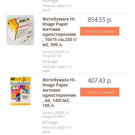
Hi-Image
Наличие: заказ 5-10
дней
Фотобумага Hi-
854.55 р.
Image Paper
матовая
получить скидку
односторонняя
, 10x15 см,230 г/
м2, 500 л.
Артикул: PAPER_Hi-
Image_A21183
Hi-Image
Наличие: заказ 5-10
дней
Фотобумага Hi-
407.43 р.
Image Paper
матовая
получить скидку
односторонняя
, A4, 140г/м2,
100 л.
Артикул: PAPER_Hi-
Image_A211600U
Hi-Image
Наличие: заказ 5-10
дней