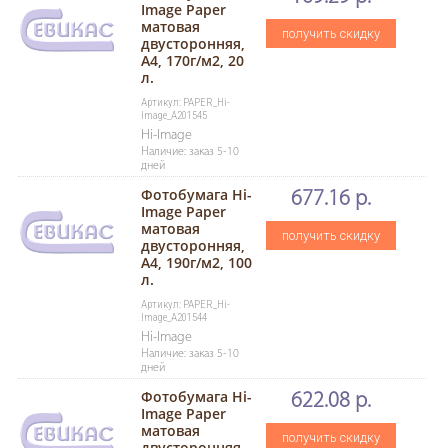
Image Paper
матовая
получить скидку
двусторонняя,
A4, 170г/м2, 20
л.
Артикул: PAPER_Hi-
Image_A201545
Hi-Image
Наличие: заказ 5-10
дней
Фотобумага Hi-
677.16 р.
Image Paper
матовая
получить скидку
двусторонняя,
A4, 190г/м2, 100
л.
Артикул: PAPER_Hi-
Image_A201544
Hi-Image
Наличие: заказ 5-10
дней
Фотобумага Hi-
622.08 р.
Image Paper
матовая
получить скидку
двусторонняя,