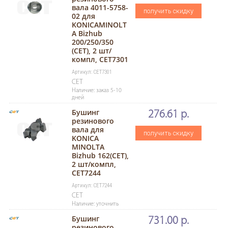
вала 4011-5758-
получить скидку
02 для
KONICAMINOLT
A Bizhub
200/250/350
(CET), 2 шт/
компл, CET7301
Артикул: CET7301
CET
Наличие: заказ 5-10
дней
Бушинг
276.61 р.
резинового
вала для
получить скидку
KONICA
MINOLTA
Bizhub 162(CET),
2 шт/компл,
CET7244
Артикул: CET7244
CET
Наличие: уточнить
Бушинг
731.00 р.
резинового