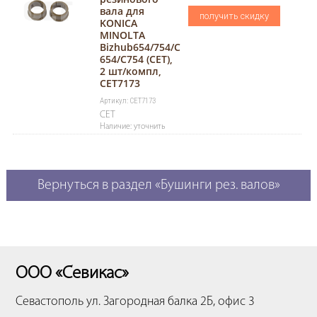
вала для
получить скидку
KONICA
MINOLTA
Bizhub654/754/C
654/C754 (CET),
2 шт/компл,
CET7173
Артикул: CET7173
CET
Наличие: уточнить
Вернуться в раздел «Бушинги рез. валов»
ООО «Севикас»
Севастополь
ул. Загородная балка 2Б, офис 3