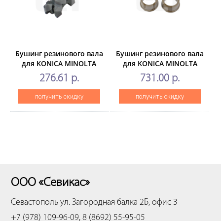
Бушинг резинового вала
Бушинг резинового вала
для KONICA MINOLTA
для KONICA MINOLTA
Bizhub 162(CET), 2 шт/
Bizhub654/754/C654/C754
276.61 р.
731.00 р.
компл, CET7244
(CET), 2 шт/компл,
CET7173
получить скидку
получить скидку
ООО «Севикас»
Севастополь
ул. Загородная балка 2Б, офис 3
+7 (978) 109-96-09, 8 (8692) 55-95-05