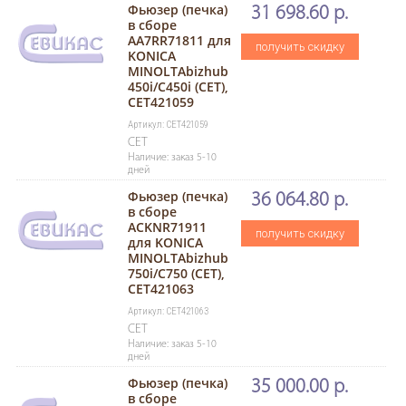
Фьюзер (печка)
31 698.60 р.
в сборе
AA7RR71811 для
получить скидку
KONICA
MINOLTAbizhub
450i/C450i (CET),
CET421059
Артикул: CET421059
CET
Наличие: заказ 5-10
дней
Фьюзер (печка)
36 064.80 р.
в сборе
ACKNR71911
получить скидку
для KONICA
MINOLTAbizhub
750i/C750 (CET),
CET421063
Артикул: CET421063
CET
Наличие: заказ 5-10
дней
Фьюзер (печка)
35 000.00 р.
в сборе