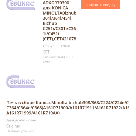
ADXGR70300
получить скидку
для KONICA
MINOLTABizhub
301i/361i/451i,
Bizhub
C251i/C301i/C36
1i/C451i
(CET),CET421078
Артикул: CET421078
CET
Наличие: заказ 5-10
дней
Печь в сборе Konica-Minolta bizhub308/368/C224/C224e/C258
C364/C364e/C368(A161R71900/A161R71911/A161R71922/A161R
A161R71999/A161R719AA)
Артикул: A161R719AA
Original
Наличие: уточнить