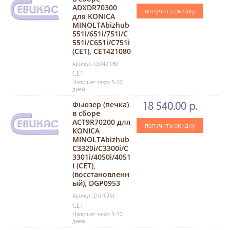
ADXDR70300
получить скидку
для KONICA
MINOLTAbizhub
551i/651i/751i/C
551i/C651i/C751i
(CET), CET421080
Артикул: CET421080
CET
Наличие: заказ 5-10
дней
Фьюзер (печка)
18 540.00 р.
в сборе
ACT9R70200 для
получить скидку
KONICA
MINOLTAbizhub
C3320i/C3300i/C
3301i/4050i/4051
i (CET),
(восстановленн
ый), DGP0953
Артикул: DGP0953
CET
Наличие: заказ 5-10
дней