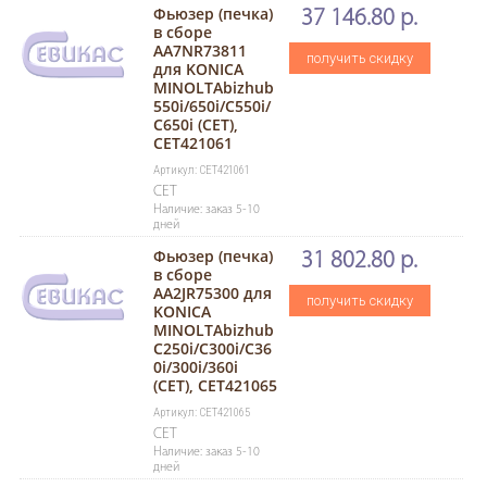
Фьюзер (печка)
37 146.80 р.
в сборе
AA7NR73811
получить скидку
для KONICA
MINOLTAbizhub
550i/650i/C550i/
C650i (CET),
CET421061
Артикул: CET421061
CET
Наличие: заказ 5-10
дней
Фьюзер (печка)
31 802.80 р.
в сборе
AA2JR75300 для
получить скидку
KONICA
MINOLTAbizhub
C250i/C300i/C36
0i/300i/360i
(CET), CET421065
Артикул: CET421065
CET
Наличие: заказ 5-10
дней