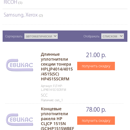
RICOH
(1)
Samsung, Xerox
(2)
Сортировать:
Отображать:
Длинные
21.00 р.
уплотнители
секции тонера
получить скидку
НРLJP4014/4015
/4515(SC)
HP4515SCRFM
Артикул: FLT-HP-
LJP4014-SC-SCRFM
SCC
Наличие: скл_1
Концевые
78.00 р.
уплотнители
ракеля HP
получить скидку
CLJСР 1515N
(SC)HР1515WBEF