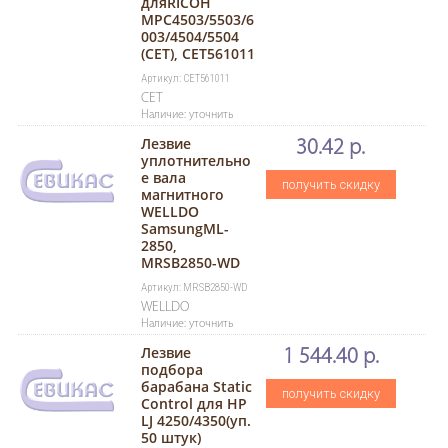
дляRICOH
MPC4503/5503/6
003/4504/5504
(CET), CET561011
Артикул: CET561011
CET
Наличие: уточнить
Лезвие
30.42 р.
уплотнительно
е вала
получить скидку
магнитного
WELLDO
SamsungML-
2850,
MRSB2850-WD
Артикул: MRSB2850-WD
WELLDO
Наличие: уточнить
Лезвие
1 544.40 р.
подбора
барабана Static
получить скидку
Control для HP
LJ 4250/4350(уп.
50 штук)