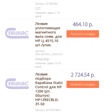
Артикул: CET281084
CET
Наличие: заказ 5-10
дней
Лезвие
464.10 р.
уплотняющее
магнитного
получить скидку
вала совм. для
HP LJ 4515,10
шт./упак.
Артикул:
NAS_ARTIKUL_210002721
Delacamp
Наличие: заказ 10-45
дней
Лезвие
2 724.54 р.
подбора
барабана Static
получить скидку
Control для HP
1200 (уп.
50штук)
HP12RECBLD-
3T-50
Артикул: HP12RECBLD-