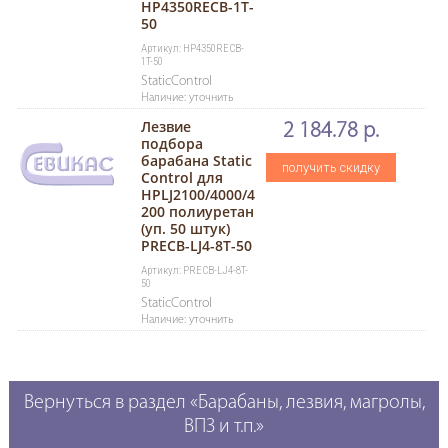
HP4350RECB-1T-
50
Артикул: HP4350RECB-
1T-50
StaticControl
Наличие: уточнить
Лезвие
2 184.78 р.
подбора
барабана Static
получить скидку
Control для
HPLJ2100/4000/4
200 полиуретан
(уп. 50 штук)
PRECB-LJ4-8T-50
Артикул: PRECB-LJ4-8T-
50
StaticControl
Наличие: уточнить
Вернуться в раздел «Барабаны, лезвия, магролы,
ВПЗ и т.п.»