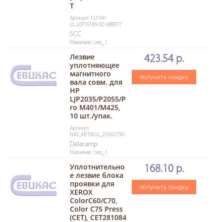
T
Артикул: FLT-HP-
CLJCP1515N-SC-WBEFT
SCC
Наличие: скл_1
Лезвие
423.54 р.
уплотняющее
магнитного
получить скидку
вала совм. для
HP
LJP2035/P2055/P
ro M401/M425,
10 шт./упак.
Артикул:
NAS_ARTIKUL_210002743
Delacamp
Наличие: скл_1
Уплотнительно
168.10 р.
е лезвие блока
проявки для
получить скидку
XEROX
ColorC60/C70,
Color C75 Press
(CET), CET281084