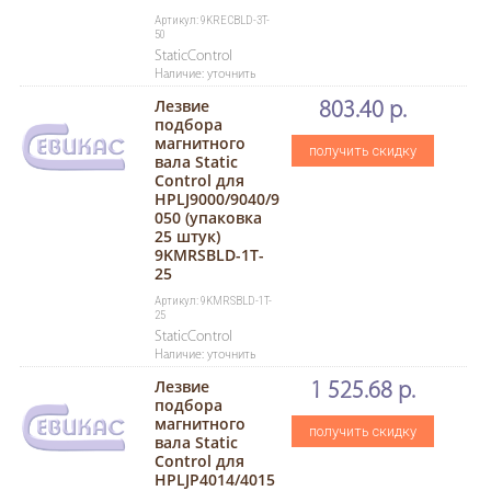
Артикул: 9KRECBLD-3T-
50
StaticControl
Наличие: уточнить
Лезвие
803.40 р.
подбора
магнитного
получить скидку
вала Static
Control для
HPLJ9000/9040/9
050 (упаковка
25 штук)
9KMRSBLD-1T-
25
Артикул: 9KMRSBLD-1T-
25
StaticControl
Наличие: уточнить
Лезвие
1 525.68 р.
подбора
магнитного
получить скидку
вала Static
Control для
HPLJP4014/4015