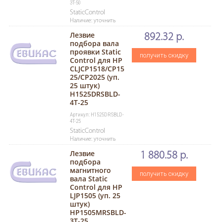
3T-50
StaticControl
Наличие: уточнить
Лезвие
892.32 р.
подбора вала
проявки Static
получить скидку
Control для HP
CLJCP1518/CP15
25/CP2025 (уп.
25 штук)
H1525DRSBLD-
4T-25
Артикул: H1525DRSBLD-
4T-25
StaticControl
Наличие: уточнить
Лезвие
1 880.58 р.
подбора
магнитного
получить скидку
вала Static
Control для HP
LJP1505 (уп. 25
штук)
HP1505MRSBLD-
3T-25