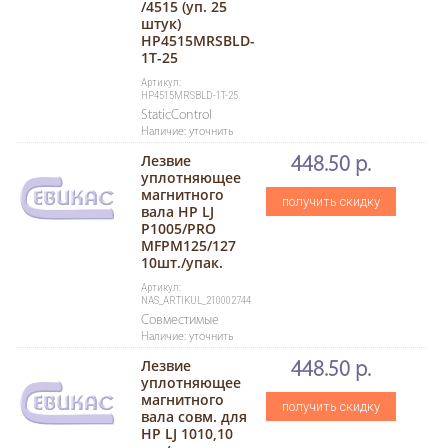
/4515 (уп. 25
штук)
HP4515MRSBLD-
1T-25
Артикул:
HP4515MRSBLD-1T-25
StaticControl
Наличие: уточнить
Лезвие
448.50 р.
уплотняющее
магнитного
получить скидку
вала НР LJ
P1005/PRO
MFPM125/127
10шт./упак.
Артикул:
NAS_ARTIKUL_210002744
Совместимые
Наличие: уточнить
Лезвие
448.50 р.
уплотняющее
магнитного
получить скидку
вала совм. для
HP LJ 1010,10