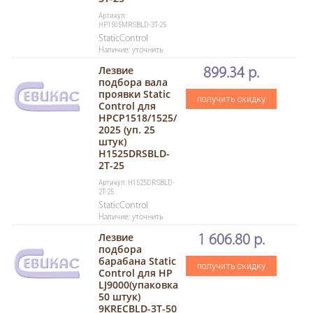
Артикул:
HP1505MRSBLD-3T-25
StaticControl
Наличие: уточнить
Лезвие
899.34 р.
подбора вала
проявки Static
получить скидку
Control для
HPCP1518/1525/
2025 (уп. 25
штук)
H1525DRSBLD-
2T-25
Артикул: H1525DRSBLD-
2T-25
StaticControl
Наличие: уточнить
Лезвие
1 606.80 р.
подбора
барабана Static
получить скидку
Control для HP
LJ9000(упаковка
50 штук)
9KRECBLD-3T-50