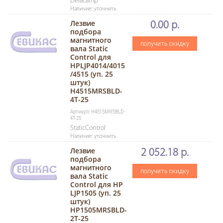
Delacamp
Наличие: уточнить
Лезвие
0.00 р.
подбора
магнитного
получить скидку
вала Static
Control для
HPLJP4014/4015
/4515 (уп. 25
штук)
H4515MRSBLD-
4T-25
Артикул: H4515MRSBLD-
4T-25
StaticControl
Наличие: уточнить
Лезвие
2 052.18 р.
подбора
магнитного
получить скидку
вала Static
Control для HP
LJP1505 (уп. 25
штук)
HP1505MRSBLD-
2T-25