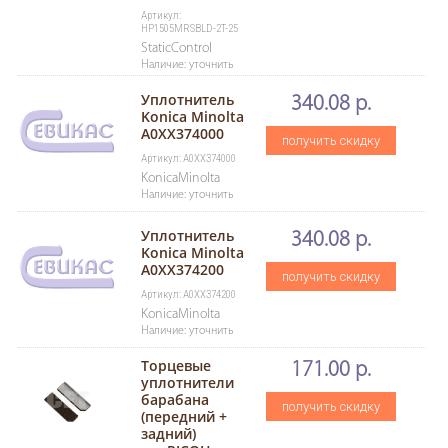
Артикул:
HP1505MRSBLD-2T-25
StaticControl
Наличие: уточнить
Уплотнитель
340.08 р.
Konica Minolta
A0XX374000
получить скидку
Артикул: A0XX374000
KonicaMinolta
Наличие: уточнить
Уплотнитель
340.08 р.
Konica Minolta
A0XX374200
получить скидку
Артикул: A0XX374200
KonicaMinolta
Наличие: уточнить
Торцевые
171.00 р.
уплотнители
барабана
получить скидку
(передний +
задний)