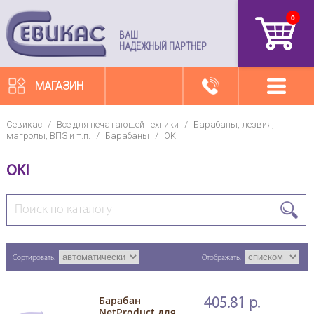
0
артикул
ВАШ
НАДЕЖНЫЙ ПАРТНЕР
МАГАЗИН
Севикас
/
Все для печатающей техники
/
Барабаны, лезвия,
магролы, ВПЗ и т.п.
/
Барабаны
/
OKI
OKI
Сортировать:
Отображать:
Барабан
405.81 р.
NetProduct для