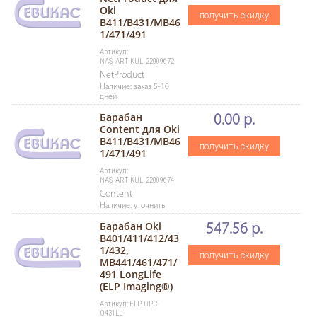
Oki
получить скидку
B411/B431/MB46
1/471/491
Артикул:
NAS_ARTIKUL_22009672
NetProduct
Наличие: заказ 5-10
дней
Барабан
0.00 р.
Content для Oki
B411/B431/MB46
получить скидку
1/471/491
Артикул:
NAS_ARTIKUL_22009674
Content
Наличие: уточнить
Барабан Oki
547.56 р.
B401/411/412/43
1/432,
получить скидку
MB441/461/471/
491 LongLife
(ELP Imaging®)
Артикул: ELP-OPC-
O431LL