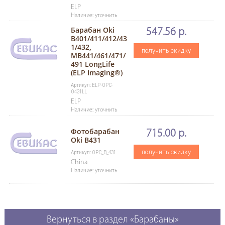
ELP
Наличие: уточнить
Барабан Oki
547.56 р.
B401/411/412/43
1/432,
получить скидку
MB441/461/471/
491 LongLife
(ELP Imaging®)
Артикул: ELP-OPC-
O431LL
ELP
Наличие: уточнить
Фотобарабан
715.00 р.
Oki B431
получить скидку
Артикул: OPC_B_431
China
Наличие: уточнить
Вернуться в раздел «Барабаны»