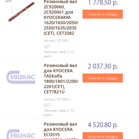
Резиновый вал
1 778.50 р.
2C920060,
2C920061 для
получить скидку
KYOCERAKM-
1620/1650/2050/
2550/1635/2035
(CET), CET3382
Артикул: CET3382
CET
Наличие: заказ 5-10
дней
Резиновый вал
2 037.30 р.
для KYOCERA
TASKalfa
получить скидку
1800/1801/2200/
2201(CET),
CET7821U
Артикул: CET7821U
CET
Наличие: заказ 5-10
дней
Резиновый вал
4 520.80 р.
для KYOCERA
ECOSYS
получить скидку