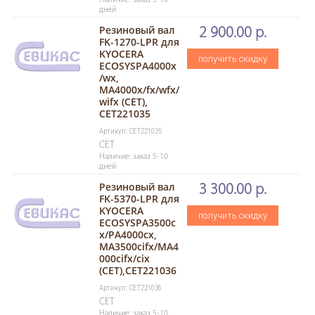
Наличие: заказ 5-10
дней
Резиновый вал
2 900.00 р.
FK-1270-LPR для
KYOCERA
получить скидку
ECOSYSPA4000x
/wx,
MA4000x/fx/wfx/
wifx (CET),
CET221035
Артикул: CET221035
CET
Наличие: заказ 5-10
дней
Резиновый вал
3 300.00 р.
FK-5370-LPR для
KYOCERA
получить скидку
ECOSYSPA3500c
x/PA4000cx,
MA3500cifx/MA4
000cifx/cix
(CET),CET221036
Артикул: CET221036
CET
Наличие: заказ 5-10