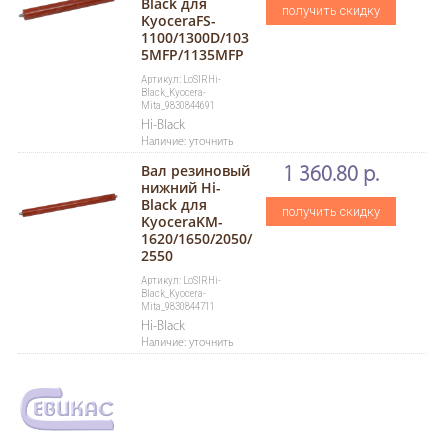
Black для
получить скидку
KyoceraFS-
1100/1300D/103
5MFP/1135MFP
Артикул: LoSlRHi-
Black_Kyocera-
Mita_9830844691
Hi-Black
Наличие: уточнить
Вал резиновый
1 360.80 р.
нижний Hi-
Black для
получить скидку
KyoceraKM-
1620/1650/2050/
2550
Артикул: LoSlRHi-
Black_Kyocera-
Mita_9830844711
Hi-Black
Наличие: уточнить