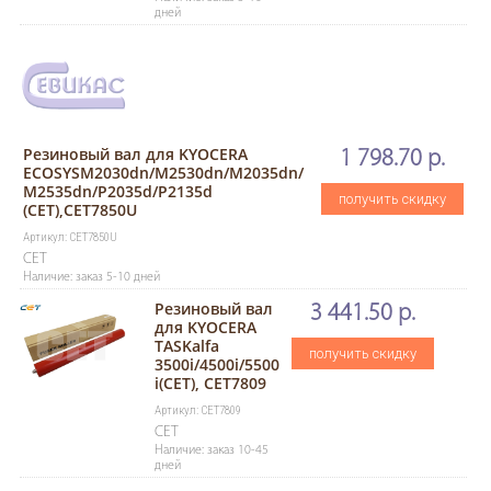
дней
Резиновый вал для KYOCERA
1 798.70 р.
ECOSYSM2030dn/M2530dn/M2035dn/
M2535dn/P2035d/P2135d
получить скидку
(CET),CET7850U
Артикул: CET7850U
CET
Наличие: заказ 5-10 дней
Резиновый вал
3 441.50 р.
для KYOCERA
TASKalfa
получить скидку
3500i/4500i/5500
i(CET), CET7809
Артикул: CET7809
CET
Наличие: заказ 10-45
дней