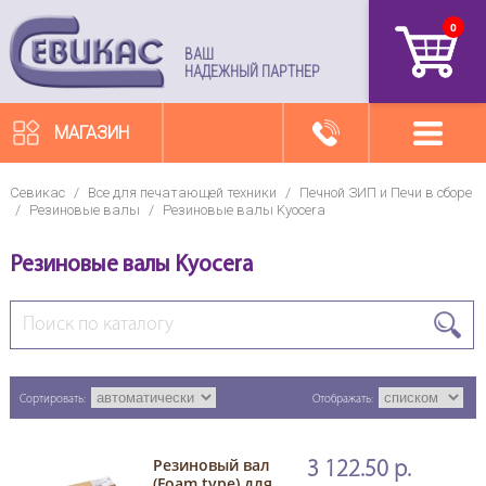
0
артикул
ВАШ
НАДЕЖНЫЙ ПАРТНЕР
МАГАЗИН
Севикас
/
Все для печатающей техники
/
Печной ЗИП и Печи в сборе
/
Резиновые валы
/
Резиновые валы Kyocera
Резиновые валы Kyocera
Сортировать:
Отображать:
Резиновый вал
3 122.50 р.
(Foam type) для