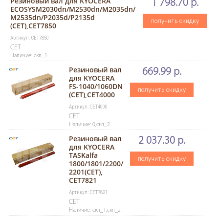
Резиновый вал для KYOCERA
1 798.70 р.
ECOSYSM2030dn/M2530dn/M2035dn/
M2535dn/P2035d/P2135d
получить скидку
(CET),CET7850
Артикул: CET7850
CET
Наличие: скл_1
Резиновый вал
669.99 р.
для KYOCERA
FS-1040/1060DN
получить скидку
(CET),CET4000
Артикул: CET4000
CET
Наличие: 0,скл_2
Резиновый вал
2 037.30 р.
для KYOCERA
TASKalfa
получить скидку
1800/1801/2200/
2201(CET),
CET7821
Артикул: CET7821
CET
Наличие: скл_1,скл_2