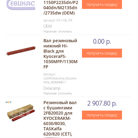
1150P2235dn/P2
получить скидку
040dn/M2135dn
/2735dw (ОEM)
Артикул: FK-1150_PR
OEM
Наличие: уточнить
Вал резиновый
0.00 р.
нижний Hi-
Black для
получить скидку
KyoceraFS-
1030MFP/1130M
FP
Артикул:
LoSlRDelacamp_Kyocera-
Mita_9830844611
Delacamp
Наличие: уточнить
Резиновый вал
2 907.80 р.
с бушингами
2FB20020 для
получить скидку
KYOCERAKM-
6030/8030,
TASKalfa
620/820 (CET),