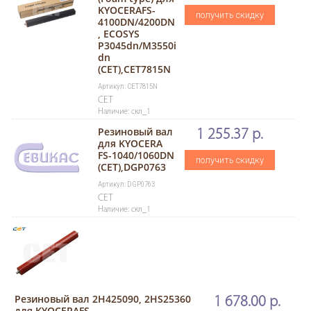
KYOCERAFS-
получить скидку
4100DN/4200DN
, ECOSYS
P3045dn/M3550i
dn
(CET),CET7815N
Артикул: CET7815N
CET
Наличие: скл_1
Резиновый вал
1 255.37 р.
для KYOCERA
FS-1040/1060DN
получить скидку
(CET),DGP0763
Артикул: DGP0763
CET
Наличие: скл_1
Резиновый вал 2H425090, 2HS25360
1 678.00 р.
для KYOCERAFS-