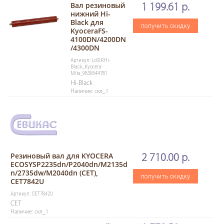
Вал резиновый
1 199.61 р.
нижний Hi-
Black для
получить скидку
KyoceraFS-
4100DN/4200DN
/4300DN
Артикул: LoSlRHi-
Black_Kyocera-
Mita_9830844781
Hi-Black
Наличие: скл_1
Резиновый вал для KYOCERA
2 710.00 р.
ECOSYSP2235dn/P2040dn/M2135d
n/2735dw/M2040dn (CET),
получить скидку
CET7842U
Артикул: CET7842U
CET
Наличие: скл_1