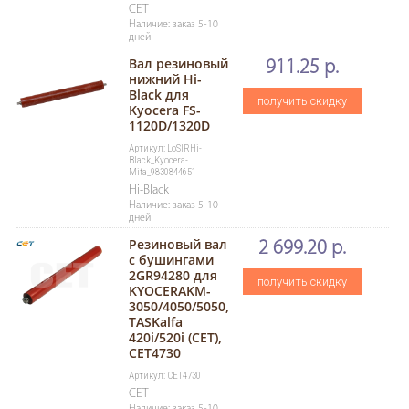
CET
Наличие: заказ 5-10
дней
Вал резиновый
911.25 р.
нижний Hi-
Black для
получить скидку
Kyocera FS-
1120D/1320D
Артикул: LoSlRHi-
Black_Kyocera-
Mita_9830844651
Hi-Black
Наличие: заказ 5-10
дней
Резиновый вал
2 699.20 р.
с бушингами
2GR94280 для
получить скидку
KYOCERAKM-
3050/4050/5050,
TASKalfa
420i/520i (CET),
CET4730
Артикул: CET4730
CET