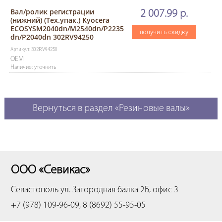
Вал/ролик регистрации
2 007.99 р.
(нижний) (Тех.упак.) Kyocera
ECOSYSM2040dn/M2540dn/P2235
получить скидку
dn/P2040dn 302RV94250
Артикул: 302RV94250
OEM
Наличие: уточнить
Вернуться в раздел «Резиновые валы»
ООО «Севикас»
Севастополь
ул. Загородная балка 2Б, офис 3
+7 (978) 109-96-09, 8 (8692) 55-95-05