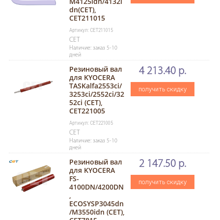
M4125idn/4132i
dn(CET),
CET211015
Артикул: CET211015
CET
Наличие: заказ 5-10
дней
Резиновый вал
4 213.40 р.
для KYOCERA
TASKalfa2553ci/
получить скидку
3253ci/2552ci/32
52ci (CET),
CET221005
Артикул: CET221005
CET
Наличие: заказ 5-10
дней
Резиновый вал
2 147.50 р.
для KYOCERA
FS-
получить скидку
4100DN/4200DN
,
ECOSYSP3045dn
/M3550idn (CET),