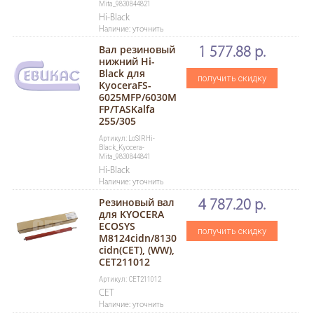
Mita_9830844821
Hi-Black
Наличие: уточнить
Вал резиновый
1 577.88 р.
нижний Hi-
Black для
получить скидку
KyoceraFS-
6025MFP/6030M
FP/TASKalfa
255/305
Артикул: LoSlRHi-
Black_Kyocera-
Mita_9830844841
Hi-Black
Наличие: уточнить
Резиновый вал
4 787.20 р.
для KYOCERA
ECOSYS
получить скидку
M8124cidn/8130
cidn(CET), (WW),
CET211012
Артикул: CET211012
CET
Наличие: уточнить