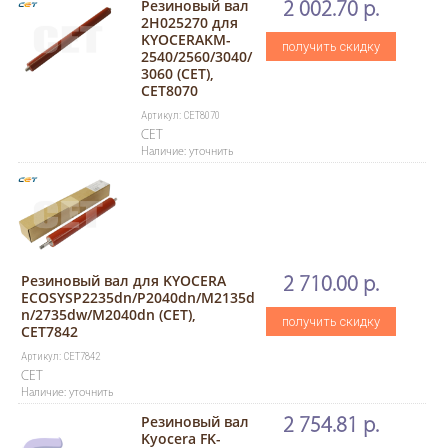
Резиновый вал
2 002.70 р.
2H025270 для
KYOCERAKM-
получить скидку
2540/2560/3040/
3060 (CET),
CET8070
Артикул: CET8070
CET
Наличие: уточнить
Резиновый вал для KYOCERA
2 710.00 р.
ECOSYSP2235dn/P2040dn/M2135d
n/2735dw/M2040dn (CET),
получить скидку
CET7842
Артикул: CET7842
CET
Наличие: уточнить
Резиновый вал
2 754.81 р.
Kyocera FK-