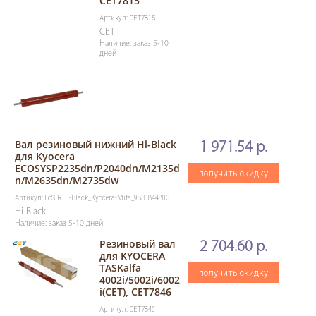
CET7815
Артикул: CET7815
CET
Наличие: заказ 5-10
дней
Вал резиновый нижний Hi-Black
1 971.54 р.
для Kyocera
ECOSYSP2235dn/P2040dn/M2135d
получить скидку
n/M2635dn/M2735dw
Артикул: LoSlRHi-Black_Kyocera-Mita_9830844803
Hi-Black
Наличие: заказ 5-10 дней
Резиновый вал
2 704.60 р.
для KYOCERA
TASKalfa
получить скидку
4002i/5002i/6002
i(CET), CET7846
Артикул: CET7846