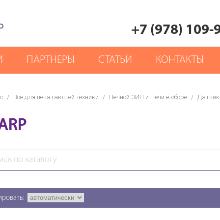
Р
+7 (978) 109-
И
ПАРТНЕРЫ
СТАТЬИ
КОНТАКТЫ
с
/
Все для печатающей техники
/
Печной ЗИП и Печи в сборе
/
Датчик
ARP
ировать: