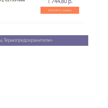
1 744.80 р.
получить скидку
ры, Термопредохранители»