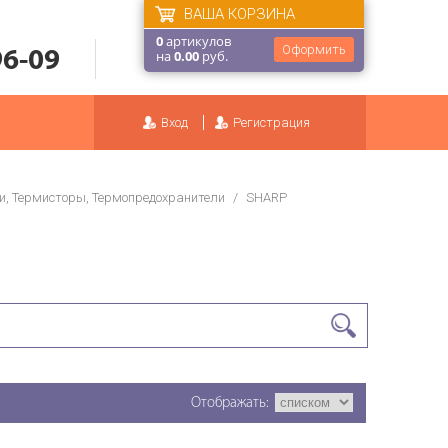
ВАША КОРЗИНА
0
артикулов
Оформить
96-09
на
0.00
руб.
Вход
Регистрация
и, Термисторы, Термопредохранители
/
SHARP
Отображать: