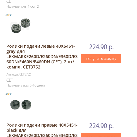
CET
Наличие: скл_1,скл_2
Ролики подачи левые 40X5451-
224.90 р.
gray для
LEXMARKE260D/E260DN/E360D/E3
получить скидку
60DN/E460N/E460DN (CET), 2шт/
компл, CET3752
Артикул: CET3752
CET
Наличие: заказ 5-10 дней
Ролики подачи правые 40X5451-
224.90 р.
black для
LEXMARKE260D/E260DN/E360D/E3