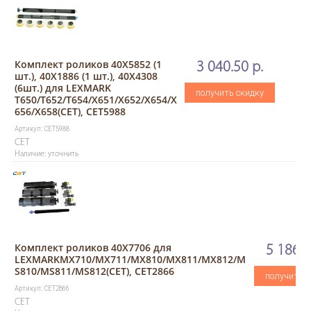
Комплект роликов 40X5852 (1
3 040.50 р.
шт.), 40X1886 (1 шт.), 40X4308
(6шт.) для LEXMARK
получить скидку
T650/T652/T654/X651/X652/X654/X
656/X658(CET), CET5988
Артикул: CET5988
CET
Наличие: уточнить
Комплект роликов 40X7706 для
5 186.9
LEXMARKMX710/MX711/MX810/MX811/MX812/M
S810/MS811/MS812(CET), CET2866
получить с
Артикул: CET2866
CET