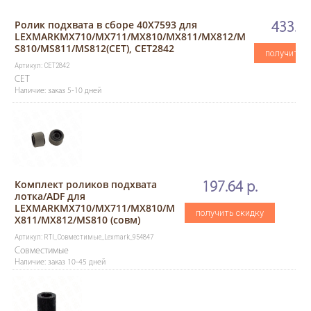
Ролик подхвата в сборе 40X7593 для
433.93
LEXMARKMX710/MX711/MX810/MX811/MX812/M
S810/MS811/MS812(CET), CET2842
получить с
Артикул: CET2842
CET
Наличие: заказ 5-10 дней
Комплект роликов подхвата
197.64 р.
лотка/ADF для
LEXMARKMX710/MX711/MX810/M
получить скидку
X811/MX812/MS810 (совм)
Артикул: RTI_Совместимые_Lexmark_954847
Совместимые
Наличие: заказ 10-45 дней