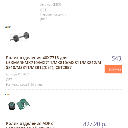
Артикул: CET5761
CET
Наличие: заказ 5-10
дней
Ролик отделения 40X7713 для
543.00
LEXMARKMX710/MX711/MX810/MX811/MX812/M
S810/MS811/MS812(CET), CET2857
получить с
Артикул: CET2857
CET
Наличие: заказ 5-10 дней
Ролик отделения ADF с
827.20 р.