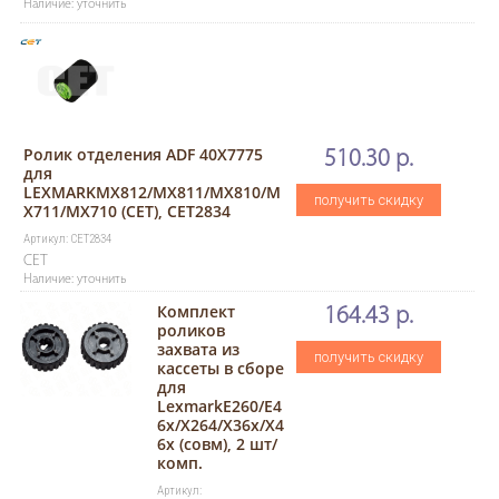
Наличие: уточнить
Ролик отделения ADF 40X7775
510.30 р.
для
LEXMARKMX812/MX811/MX810/M
получить скидку
X711/MX710 (CET), CET2834
Артикул: CET2834
CET
Наличие: уточнить
Комплект
164.43 р.
роликов
захвата из
получить скидку
кассеты в сборе
для
LexmarkE260/E4
6x/X264/X36x/X4
6x (совм), 2 шт/
комп.
Артикул: