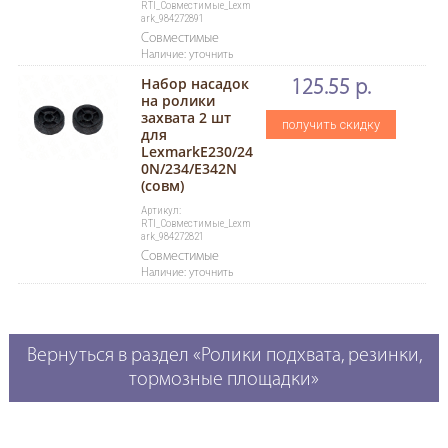
RTI_Совместимые_Lexm
ark_984272891
Совместимые
Наличие: уточнить
Набор насадок
125.55 р.
на ролики
захвата 2 шт
получить скидку
для
LexmarkE230/24
0N/234/E342N
(совм)
Артикул:
RTI_Совместимые_Lexm
ark_984272821
Совместимые
Наличие: уточнить
Вернуться в раздел «Ролики подхвата, резинки,
тормозные площадки»