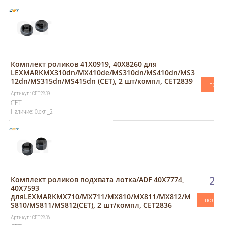
Комплект роликов 41X0919, 40X8260 для
41
LEXMARKMX310dn/MX410de/MS310dn/MS410dn/MS3
12dn/MS315dn/MS415dn (CET), 2 шт/компл, CET2839
полу
Артикул: CET2839
CET
Наличие: 0,скл_2
Комплект роликов подхвата лотка/ADF 40X7774,
282
40X7593
дляLEXMARKMX710/MX711/MX810/MX811/MX812/M
получи
S810/MS811/MS812(CET), 2 шт/компл, CET2836
Артикул: CET2836