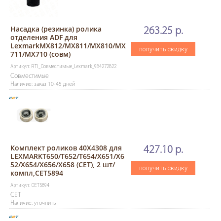
Насадка (резинка) ролика
263.25 р.
отделения ADF для
LexmarkMX812/MX811/MX810/MX
получить скидку
711/MX710 (совм)
Артикул: RTI_Совместимые_Lexmark_984272822
Совместимые
Наличие: заказ 10-45 дней
Комплект роликов 40X4308 для
427.10 р.
LEXMARKT650/T652/T654/X651/X6
52/X654/X656/X658 (CET), 2 шт/
получить скидку
компл,CET5894
Артикул: CET5894
CET
Наличие: уточнить