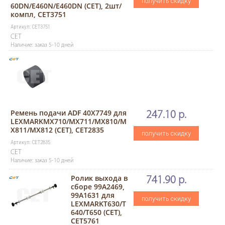
получить скидку
60DN/E460N/E460DN (CET), 2шт/
компл, CET3751
Артикул: CET3751
CET
Наличие: заказ 5-10 дней
Ремень подачи ADF 40X7749 для
247.10 р.
LEXMARKMX710/MX711/MX810/M
X811/MX812 (CET), CET2835
получить скидку
Артикул: CET2835
CET
Наличие: заказ 5-10 дней
Ролик выхода в
741.90 р.
сборе 99A2469,
99A1631 для
получить скидку
LEXMARKT630/T
640/T650 (CET),
CET5761