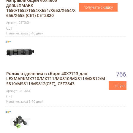
направляющей 40X4605
дляLEXMARK
получить скидку
T650/T652/T654/X651/X652/X654/X
656/X658 (CET),CET2820
Артикул: CET2820
CET
Наличие: заказ 5-10 дней
Ролик отделения в сборе 40X7713 для
766.60
LEXMARKMX710/MX711/MX810/MX811/MX812/M
S810/MS811/MS812(CET), CET2843
получить с
Артикул: CET2843
CET
Наличие: заказ 5-10 дней