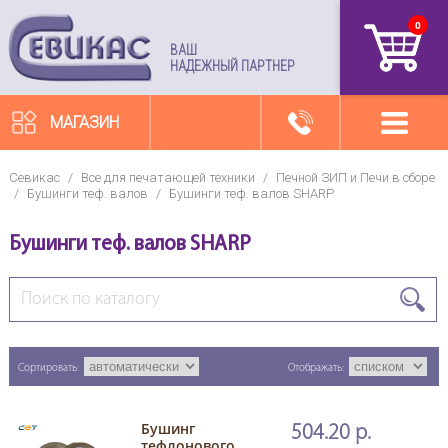
0
артикул
ВАШ
НАДЕЖНЫЙ ПАРТНЕР
МАГАЗИН
Севикас
/
Все для печатающей техники
/
Печной ЗИП и Печи в сборе
/
Бушинги теф. валов
/
Бушинги теф. валов SHARP
Бушинги теф. валов SHARP
Сортировать:
Отображать:
Бушинг
504.20 р.
тефлонового