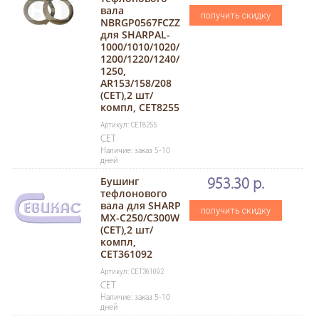
вала
получить скидку
NBRGP0567FCZZ
для SHARPAL-
1000/1010/1020/
1200/1220/1240/
1250,
AR153/158/208
(CET),2 шт/
компл, CET8255
Артикул: CET8255
CET
Наличие: заказ 5-10
дней
Бушинг
953.30 р.
тефлонового
вала для SHARP
получить скидку
MX-C250/C300W
(CET),2 шт/
компл,
CET361092
Артикул: CET361092
CET
Наличие: заказ 5-10
дней