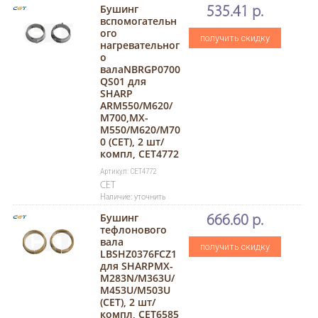
Бушинг
535.41 р.
вспомогательн
ого
получить скидку
нагревательног
о
валаNBRGP0700
QS01 для
SHARP
ARM550/M620/
M700,MX-
M550/M620/M70
0 (CET), 2 шт/
компл, CET4772
Артикул: CET4772
CET
Наличие: уточнить
Бушинг
666.60 р.
тефлонового
вала
получить скидку
LBSHZ0376FCZ1
для SHARPMX-
M283N/M363U/
M453U/M503U
(CET), 2 шт/
компл, CET6585