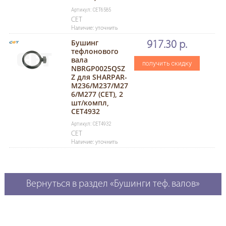
Артикул: CET6585
CET
Наличие: уточнить
Бушинг
917.30 р.
тефлонового
вала
получить скидку
NBRGP0025QSZ
Z для SHARPAR-
M236/M237/M27
6/M277 (CET), 2
шт/компл,
CET4932
Артикул: CET4932
CET
Наличие: уточнить
Вернуться в раздел «Бушинги теф. валов»