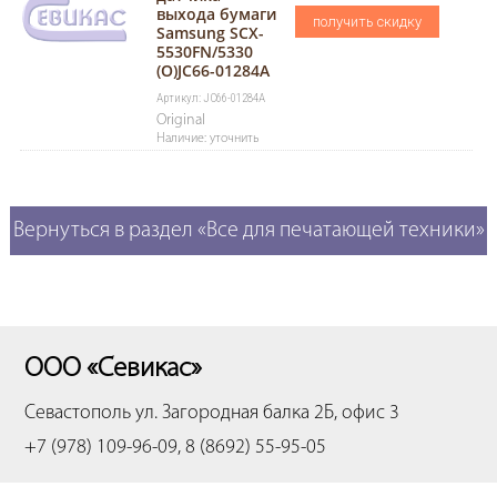
выхода бумаги
получить скидку
Samsung SCX-
5530FN/5330
(О)JC66-01284A
Артикул: JC66-01284A
Original
Наличие: уточнить
Вернуться в раздел «Все для печатающей техники»
ООО «Севикас»
Севастополь
ул. Загородная балка 2Б, офис 3
+7 (978) 109-96-09, 8 (8692) 55-95-05