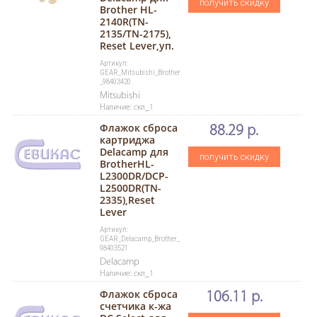
получить скидку
Brother HL-
2140R(TN-
2135/TN-2175),
Reset Lever,уп.
Артикул:
GEAR_Mitsubishi_Brother
_98403420
Mitsubishi
Наличие: скл_1
Флажок сброса
88.29 р.
картриджа
Delacamp для
получить скидку
BrotherHL-
L2300DR/DCP-
L2500DR(TN-
2335),Reset
Lever
Артикул:
GEAR_Delacamp_Brother_
98403521
Delacamp
Наличие: скл_1
Флажок сброса
106.11 р.
счетчика к-жа