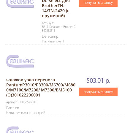
DC Select для
получить скидку
BrotherTN-
14/TN-2420 (с
пружиной)
Артикул:
BELT_Delacamp_Brother_9
840352511
Delacamp
Наличие: скл_1
Флажок узла переноса
503.01 р.
PantumP3010/P3300/M6700/M680
0/M7100/M7200/ M7300/BM5100
получить скидку
(O)301022296001
Артикул: 301022296001
Pantum
Наличие: заказ 10-45 дней