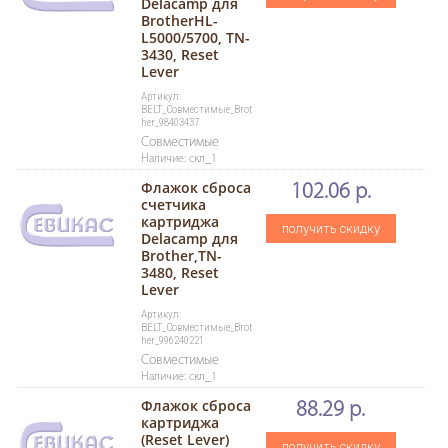
Delacamp для
BrotherHL-
L5000/5700, TN-
3430, Reset
Lever
Артикул:
BELT_Совместимые_Brot
her_98403437
Совместимые
Наличие: скл_1
Флажок сброса
102.06 р.
счетчика
картриджа
получить скидку
Delacamp для
Brother,TN-
3480, Reset
Lever
Артикул:
BELT_Совместимые_Brot
her_996240221
Совместимые
Наличие: скл_1
Флажок сброса
88.29 р.
картриджа
(Reset Lever)
получить скидку