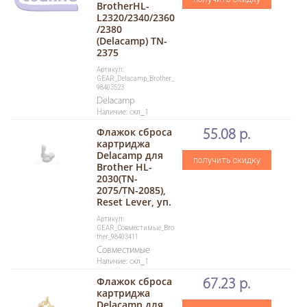
BrotherHL-
L2320/2340/2360
/2380
(Delacamp) TN-
2375
Артикул:
GEAR_Delacamp_Brother_
98403523
Delacamp
Наличие: скл_1
Флажок сброса
55.08 р.
картриджа
Delacamp для
получить скидку
Brother HL-
2030(TN-
2075/TN-2085),
Reset Lever, уп.
Артикул:
GEAR_Совместимые_Bro
ther_98403411
Совместимые
Наличие: скл_1
Флажок сброса
67.23 р.
картриджа
Delacamp для