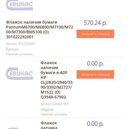
Флажок наличия бумаги
570.24 р.
PantumM6700/M6800/M7100/M72
00/M7300/BM5100 (O)
получить скидку
301022292001
Артикул: 301022292001
Pantum
Наличие: уточнить
Флажок
0.00 р.
наличия
бумаги в ADF
получить скидку
HP
CLJ2820/2840/33
90/3392/M2727/
M1522 (O)
Q3948-67902
Артикул: Q3948-67902
Original
Наличие: уточнить
Флажок
0.00 р.
датчика