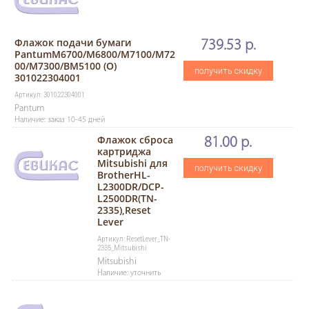
Флажок подачи бумаги
739.53 р.
PantumM6700/M6800/M7100/M72
00/M7300/BM5100 (O)
получить скидку
301022304001
Артикул: 301022304001
Pantum
Наличие: заказ 10-45 дней
Флажок сброса
81.00 р.
картриджа
Mitsubishi для
получить скидку
BrotherHL-
L2300DR/DCP-
L2500DR(TN-
2335),Reset
Lever
Артикул: ResetLever_TN-
2335_Mitsubishi
Mitsubishi
Наличие: уточнить