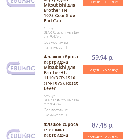
получить скидку
Mitsubishi для
Brother TN-
1075,Gear Side
End Cap
Артикул:
GEAR_Совместимые_Bro
ther_9840348
Совместимые
Наличие: скл_1
Флажок сброса
59.94 р.
картриджа
Mitsubishi для
получить скидку
BrotherHL-
1110/DCP-1510
(TN-1075), Reset
Lever
Артикул:
GEAR_Совместимые_Bro
ther_9840347
Совместимые
Наличие: скл_1
Флажок сброса
87.48 р.
счетчика
картриджа
получить скидку