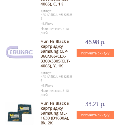
406S), C, 1K
Артикул:
NAS_ARTIKUL_980823333
2
Hi-Black
Наличие: заказ 5-10
дней
Чип Hi-Black к
46.98 р.
картриджу
Samsung CLP-
получить скидку
360/365/CLX-
3300/3305(CLT-
406S), Y, 1K
Артикул:
NAS_ARTIKUL_980823333
4
Hi-Black
Наличие: заказ 5-10
дней
Чип Hi-Black к
33.21 р.
картриджу
Samsung ML-
получить скидку
1630 (D1630A),
Bk, 2K