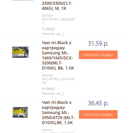
3300/3305(CLT-
406S), M, 1K
Артикул:
NAS_ARTIKUL_980823333
3
Hi-Black
Наличие: скл_1
Чип Hi-Black к
31.59 р.
картриджу
Samsung ML-
получить скидку
1660/1665/SCX-
3200(MLT-
D104S), Bk, 1,5K
Артикул:
NAS_ARTIKUL_209101099
950
Hi-Black
Наличие: скл_1
Чип Hi-Black к
36.45 р.
картриджу
Samsung ML-
получить скидку
2950/4729 (MLT-
D103S),Bk, 1,5K
Артикул: