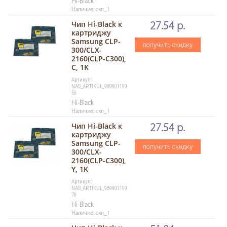
Hi-Black
Наличие: скл_1
Чип Hi-Black к
27.54 р.
картриджу
Samsung CLP-
получить скидку
300/CLX-
2160(CLP-C300),
C, 1K
Артикул:
NAS_ARTIKUL_989901199
50
Hi-Black
Наличие: скл_1
Чип Hi-Black к
27.54 р.
картриджу
Samsung CLP-
получить скидку
300/CLX-
2160(CLP-C300),
Y, 1K
Артикул:
NAS_ARTIKUL_989901199
70
Hi-Black
Наличие: скл_1