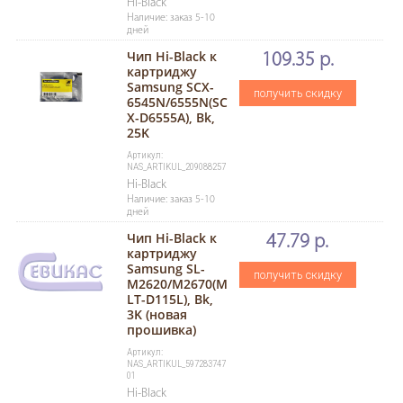
Hi-Black
Наличие: заказ 5-10
дней
Чип Hi-Black к
109.35 р.
картриджу
Samsung SCX-
получить скидку
6545N/6555N(SC
X-D6555A), Bk,
25K
Артикул:
NAS_ARTIKUL_209088257
Hi-Black
Наличие: заказ 5-10
дней
Чип Hi-Black к
47.79 р.
картриджу
Samsung SL-
получить скидку
M2620/M2670(M
LT-D115L), Bk,
3K (новая
прошивка)
Артикул:
NAS_ARTIKUL_597283747
01
Hi-Black