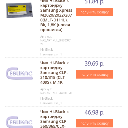
Чип Hi-Black к
51.84 р.
картриджу
Samsung Xpress
получить скидку
M2020/2022/207
0(MLT-D111L),
Bk, 1,8K (новая
прошивка)
Артикул:
NAS_ARTIKUL_209083061
20
Hi-Black
Наличие: скл_1
Чип Hi-Black к
39.69 р.
картриджу
Samsung CLP-
получить скидку
310/315 (CLT-
409S), M,1K
Артикул:
NAS_ARTIKUL_989901170
Hi-Black
Наличие: скл_1
Чип Hi-Black к
46.98 р.
картриджу
Samsung CLP-
получить скидку
360/365/CLX-