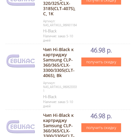
получить скидку
320/325/CLX-
3185(CLT-407S),
C, 1K
Артикул:
NAS_ARTIKUL_989901184
Hi-Black
Наличие: заказ 5-10
дней
Чип Hi-Black к
46.98 р.
картриджу
Samsung CLP-
получить скидку
360/365/CLX-
3300/3305(CLT-
406S), Bk
Артикул:
NAS_ARTIKUL_980823333
1
Hi-Black
Наличие: заказ 5-10
дней
Чип Hi-Black к
46.98 р.
картриджу
Samsung CLP-
получить скидку
360/365/CLX-
3300/3305(CLT-