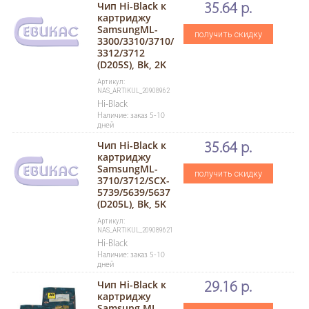
Чип Hi-Black к
35.64 р.
картриджу
SamsungML-
получить скидку
3300/3310/3710/
3312/3712
(D205S), Bk, 2K
Артикул:
NAS_ARTIKUL_20908962
Hi-Black
Наличие: заказ 5-10
дней
Чип Hi-Black к
35.64 р.
картриджу
SamsungML-
получить скидку
3710/3712/SCX-
5739/5639/5637
(D205L), Bk, 5K
Артикул:
NAS_ARTIKUL_209089621
Hi-Black
Наличие: заказ 5-10
дней
Чип Hi-Black к
29.16 р.
картриджу
Samsung ML-