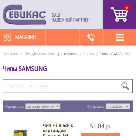
0
артикул
ВАШ
НАДЕЖНЫЙ ПАРТНЕР
МАГАЗИН
Севикас
/
Все для печатающей техники
/
Чипы
/
Чипы SAMSUNG
Чипы SAMSUNG
Сортировать:
Отображать:
Чип Hi-Black к
51.84 р.
картриджу
Samsung ML-