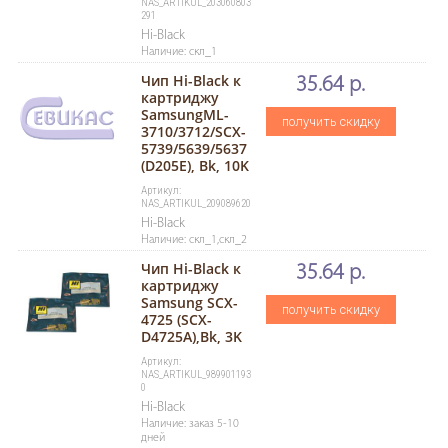
NAS_ARTIKUL_203060803
291
Hi-Black
Наличие: скл_1
Чип Hi-Black к
35.64 р.
картриджу
SamsungML-
получить скидку
3710/3712/SCX-
5739/5639/5637
(D205E), Bk, 10K
Артикул:
NAS_ARTIKUL_209089620
Hi-Black
Наличие: скл_1,скл_2
Чип Hi-Black к
35.64 р.
картриджу
Samsung SCX-
получить скидку
4725 (SCX-
D4725A),Bk, 3K
Артикул:
NAS_ARTIKUL_989901193
0
Hi-Black
Наличие: заказ 5-10
дней