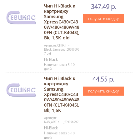
Чип Hi-Black к
347.49 р.
картриджу
Samsung
получить скидку
XpressC430/C43
0W/480/480W/48
0FN (CLT-K404S),
Bk, 1,5K_old
Артикул: CHIP_Hi-
Black_Samsung_20909699
7_old
Hi-Black
Наличие: заказ 5-10
дней
Чип Hi-Black к
44.55 р.
картриджу
Samsung
получить скидку
XpressC430/C43
0W/480/480W/48
0FN (CLT-K404S),
Bk, 1,5K
Артикул:
NAS_ARTIKUL_209096997
Hi-Black
Наличие: заказ 5-10
дней