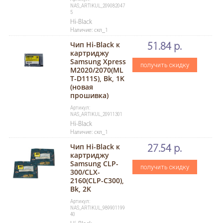
NAS_ARTIKUL_209082047
5
Hi-Black
Наличие: скл_1
Чип Hi-Black к
51.84 р.
картриджу
Samsung Xpress
получить скидку
M2020/2070(ML
T-D111S), Bk, 1K
(новая
прошивка)
Артикул:
NAS_ARTIKUL_20911301
Hi-Black
Наличие: скл_1
Чип Hi-Black к
27.54 р.
картриджу
Samsung CLP-
получить скидку
300/CLX-
2160(CLP-C300),
Bk, 2K
Артикул:
NAS_ARTIKUL_989901199
40