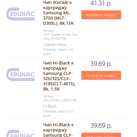
Чип (Китай) к
41.31 р.
картриджу
Samsung ML-
получить скидку
3750 (MLT-
D305L), Bk,15K
Артикул:
CHIP_Совместимые_Sam
sung_5972837430
Совместимые
Наличие: заказ 5-10
дней
Чип Hi-Black к
39.69 р.
картриджу
Samsung CLP-
получить скидку
320/325/CLX-
3185(CLT-407S),
Bk, 1,5K
Артикул:
NAS_ARTIKUL_989901182
Hi-Black
Наличие: заказ 5-10
дней
Чип Hi-Black к
39.69 р.
картриджу
Samsung CLP-