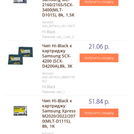
получить скидку
2160/2165/SCX-
3400(MLT-
D101S), Bk, 1,5K
Артикул:
NAS_ARTIKUL_991118971
Hi-Black
Наличие: скл_1,скл_2
Чип Hi-Black к
21.06 р.
картриджу
Samsung SCX-
получить скидку
4200 (SCX-
D4200A),Bk, 3K
Артикул:
NAS_ARTIKUL_989901199
902
Hi-Black
Наличие: скл_1
Чип Hi-Black к
51.84 р.
картриджу
Samsung Xpress
получить скидку
M2020/2022/207
0(MLT-D111S),
Bk, 1K
Артикул: