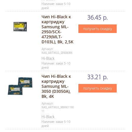
Наличие: заказ 5-10
дней
Чип Hi-Black к
36.45 р.
картриджу
Samsung ML-
получить скидку
2950/SCX-
4729(MLT-
D103L), Bk, 2,5K
Артикул:
NAS_ARTIKUL_20908306
Hi-Black
Наличие: заказ 5-10
дней
Чип Hi-Black к
33.21 р.
картриджу
Samsung ML-
получить скидку
3050 (D3050A),
Bk, 4K
Артикул:
NAS_ARTIKUL_989901190
11
Hi-Black
Наличие: заказ 5-10
дней