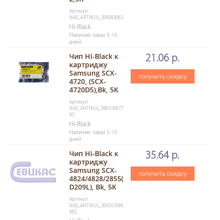
Артикул:
NAS_ARTIKUL_209083062
Hi-Black
Наличие: заказ 5-10
дней
Чип Hi-Black к
21.06 р.
картриджу
Samsung SCX-
получить скидку
4720, (SCX-
4720D5),Bk, 5K
Артикул:
NAS_ARTIKUL_980510677
43
Hi-Black
Наличие: заказ 5-10
дней
Чип Hi-Black к
35.64 р.
картриджу
Samsung SCX-
получить скидку
4824/4828/2855(
D209L), Bk, 5K
Артикул:
NAS_ARTIKUL_209101099
982