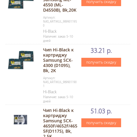
получить скидку
4550 (ML-
D4550B), Bk,20K
Артикул:
NAS_ARTIKUL_989901195
0
Hi-Black
Наличие: заказ 5-10
дней
Чип Hi-Black к
33.21 р.
картриджу
Samsung SCX-
получить скидку
4300 (D109S),
Bk, 2K
Артикул:
NAS_ARTIKUL_989901190
1
Hi-Black
Наличие: заказ 5-10
дней
Чип Hi-Black к
51.03 р.
картриджу
Samsung SCX-
получить скидку
4650F/4652F/465
5F(D117S), Bk,
2,5K