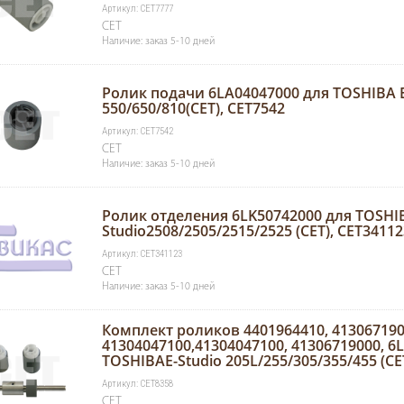
Артикул: CET7777
CET
Наличие: заказ 5-10 дней
Ролик подачи 6LA04047000 для TOSHIBA E
550/650/810(CET), CET7542
Артикул: CET7542
CET
Наличие: заказ 5-10 дней
Ролик отделения 6LK50742000 для TOSHIB
Studio2508/2505/2515/2525 (CET), CET34112
Артикул: CET341123
CET
Наличие: заказ 5-10 дней
Комплект роликов 4401964410, 413067190
41304047100,41304047100, 41306719000, 6
TOSHIBAE-Studio 205L/255/305/355/455 (CE
Артикул: CET8358
CET