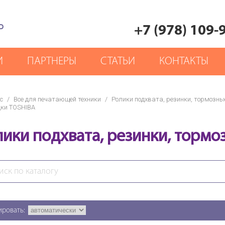
Р
+7 (978) 109-
И
ПАРТНЕРЫ
СТАТЬИ
КОНТАКТЫ
с
/
Все для печатающей техники
/
Ролики подхвата, резинки, тормозн
ки TOSHIBA
лики подхвата, резинки, торм
ировать: