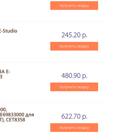
получить скидку
-Studio
245.20 р.
получить скидку
A E-
480.90 р.
3
получить скидку
00,
LE69833000 для
622.70 р.
T), CET8358
получить скидку