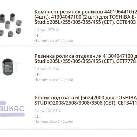
Комплект резинок роликов 4401964410 (2
(4шт.), 41304047100 (2 шт.) для TOSHIBA E-
Studio205L/255/305/355/455 (CET), CET8403
Артикул: CET8403
CET
Наличие: заказ 5-10 дней
Резинка ролика отделения 41304047100 д
Studio205L/255/305/355/455 (CET), CET7778
Артикул: CET7778
CET
Наличие: заказ 5-10 дней
Ролик подхвата 6LJ56242000 для TOSHIBA
STUDIO2008/2508/3008/3508 (CET), CET341
Артикул: CET341121
CET
Наличие: заказ 5-10 дней