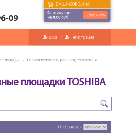
ВАША КОРЗИНА
0
артикулов
Оформить
96-09
на
0.00
руб.
Вход
Регистрация
ые площадки
/
Ролики подхвата, резинки, тормозные
озные площадки TOSHIBA
Отображать: