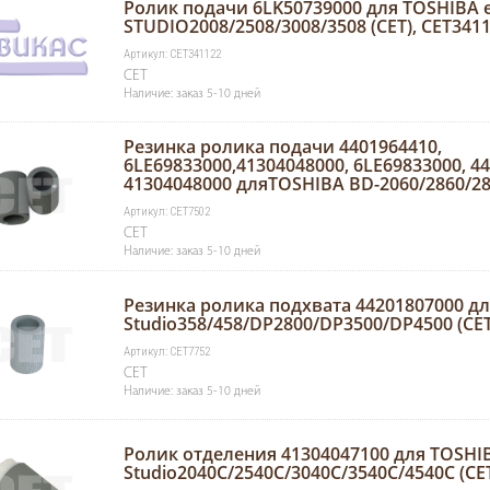
Ролик подачи 6LK50739000 для TOSHIBA e
STUDIO2008/2508/3008/3508 (CET), CET341
Артикул: CET341122
CET
Наличие: заказ 5-10 дней
Резинка ролика подачи 4401964410,
6LE69833000,41304048000, 6LE69833000, 4
41304048000 дляTOSHIBA BD-2060/2860/287
Артикул: CET7502
CET
Наличие: заказ 5-10 дней
Резинка ролика подхвата 44201807000 дл
Studio358/458/DP2800/DP3500/DP4500 (CET
Артикул: CET7752
CET
Наличие: заказ 5-10 дней
Ролик отделения 41304047100 для TOSHIB
Studio2040C/2540C/3040C/3540C/4540C (CET