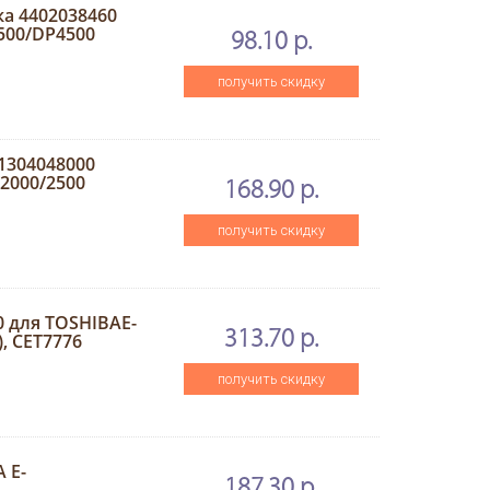
ка 4402038460
500/DP4500
98.10 р.
получить скидку
41304048000
/2000/2500
168.90 р.
получить скидку
0 для TOSHIBAE-
313.70 р.
), CET7776
получить скидку
 E-
187.30 р.