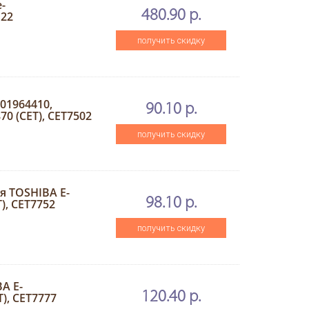
-
480.90 р.
122
получить скидку
401964410,
90.10 р.
0 (CET), CET7502
получить скидку
я TOSHIBA E-
98.10 р.
), CET7752
получить скидку
A E-
120.40 р.
), CET7777