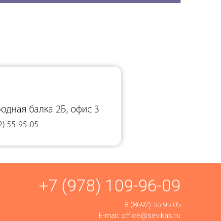
родная балка 2Б, офис 3
2) 55-95-05
+7 (978) 109-96-09
8 (8692) 55-95-05
E-mail:
office@sevikas.ru