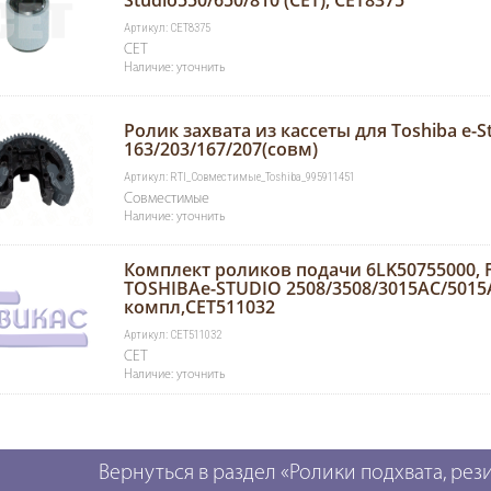
Studio550/650/810 (CET), CET8375
Артикул: CET8375
CET
Наличие: уточнить
Ролик захвата из кассеты для Toshiba e-S
163/203/167/207(совм)
Артикул: RTI_Совместимые_Toshiba_995911451
Совместимые
Наличие: уточнить
Комплект роликов подачи 6LK50755000, 
TOSHIBAe-STUDIO 2508/3508/3015AC/5015AC
компл,CET511032
Артикул: CET511032
CET
Наличие: уточнить
Вернуться в раздел «Ролики подхвата, ре