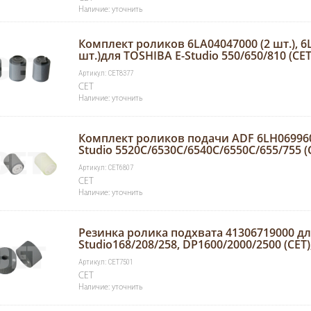
Наличие: уточнить
Комплект роликов 6LA04047000 (2 шт.), 6
шт.)для TOSHIBA E-Studio 550/650/810 (CET
Артикул: CET8377
CET
Наличие: уточнить
Комплект роликов подачи ADF 6LH06996
Studio 5520C/6530C/6540C/6550C/655/755 (
Артикул: CET6807
CET
Наличие: уточнить
Резинка ролика подхвата 41306719000 дл
Studio168/208/258, DP1600/2000/2500 (CET)
Артикул: CET7501
CET
Наличие: уточнить