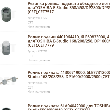
Резинка ролика подхвата обходного лот
дляTOSHIBA E-Studio 358/458/DP2800/DP3
(CET),CET7517
Артикул: CET7517
CET
Наличие: уточнить
Ролик подачи 4401964410, 6LE69833000, 
дляTOSHIBA E-Studio 168/208/258, DP1600
(CET),CET7779
Артикул: CET7779
CET
Наличие: уточнить
Ролик подхвата 41306719000, 6LE7731200
Studio 168/208/258, DP1600/2000/2500 (CET
Артикул: CET7776
CET
Наличие: уточнить
Ролик подхвата 6LA04042000 для TOSHIBA