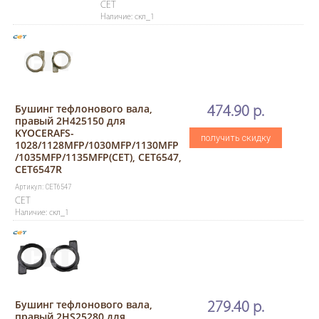
CET
Наличие: скл_1
Бушинг тефлонового вала,
474.90 р.
правый 2H425150 для
KYOCERAFS-
получить скидку
1028/1128MFP/1030MFP/1130MFP
/1035MFP/1135MFP(CET), CET6547,
CET6547R
Артикул: CET6547
CET
Наличие: скл_1
Бушинг тефлонового вала,
279.40 р.
правый 2HS25280 для