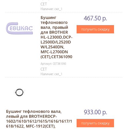
CET
Наличие: скл_1
Бушинг
467.50 р.
тефлонового
вала, правый
получить скидку
для BROTHER
HL-L2300D,DCP-
L2500D/L2520D
W/L2540DN,
MFC-L2700DN
(CET),CET361090
Артикул: CET361090
CET
Наличие: скл_1
Бушинг тефлонового вала,
933.00 р.
левый для BROTHERDCP-
1602/1610/1612/1615/1616/1617/1
получить скидку
618/1622, MFC-1912(CET),