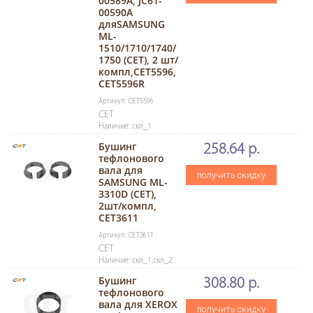
00589A, JC61-
00590A
дляSAMSUNG
ML-
1510/1710/1740/
1750 (CET), 2 шт/
компл,CET5596,
CET5596R
Артикул: CET5596
CET
Наличие: скл_1
Бушинг
258.64 р.
тефлонового
вала для
получить скидку
SAMSUNG ML-
3310D (CET),
2шт/компл,
CET3611
Артикул: CET3611
CET
Наличие: скл_1,скл_2
Бушинг
308.80 р.
тефлонового
вала для XEROX
получить скидку