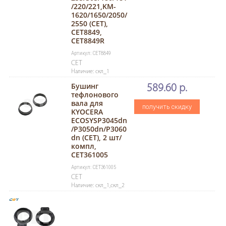
/220/221,KM-
1620/1650/2050/
2550 (CET),
CET8849,
CET8849R
Артикул: CET8849
CET
Наличие: скл_1
Бушинг
589.60 р.
тефлонового
вала для
получить скидку
KYOCERA
ECOSYSP3045dn
/P3050dn/P3060
dn (CET), 2 шт/
компл,
CET361005
Артикул: CET361005
CET
Наличие: скл_1,скл_2