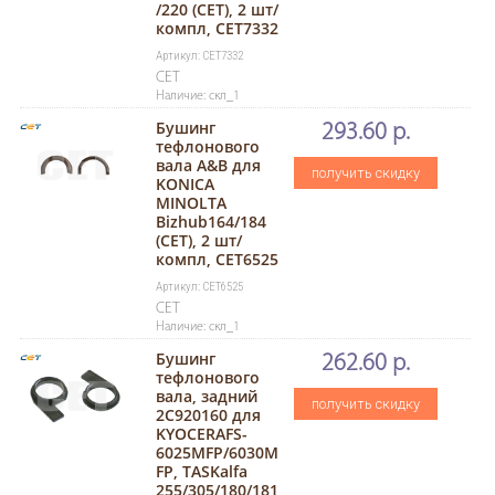
/220 (CET), 2 шт/
компл, CET7332
Артикул: CET7332
CET
Наличие: скл_1
Бушинг
293.60 р.
тефлонового
вала A&B для
получить скидку
KONICA
MINOLTA
Bizhub164/184
(CET), 2 шт/
компл, CET6525
Артикул: CET6525
CET
Наличие: скл_1
Бушинг
262.60 р.
тефлонового
вала, задний
получить скидку
2C920160 для
KYOCERAFS-
6025MFP/6030M
FP, TASKalfa
255/305/180/181