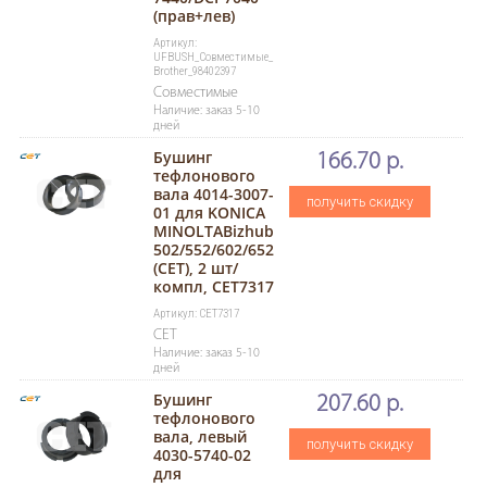
(прав+лев)
Артикул:
UFBUSH_Совместимые_
Brother_98402397
Совместимые
Наличие: заказ 5-10
дней
Бушинг
166.70 р.
тефлонового
вала 4014-3007-
получить скидку
01 для KONICA
MINOLTABizhub
502/552/602/652
(CET), 2 шт/
компл, CET7317
Артикул: CET7317
CET
Наличие: заказ 5-10
дней
Бушинг
207.60 р.
тефлонового
вала, левый
получить скидку
4030-5740-02
для