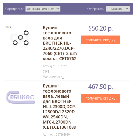
Сортировать:
Отображать:
Бушинг
550.20 р.
тефлонового
вала для
получить скидку
BROTHER HL-
2240/2270,DCP-
7060 (CET), 2 шт/
компл, CET6762
Артикул: CET6762
CET
Наличие: скл_1
Бушинг
467.50 р.
тефлонового
вала, левый
получить скидку
для BROTHER
HL-L2300D,DCP-
L2500D/L2520D
W/L2540DN,
MFC-L2700DN
(CET),CET361089
Артикул: CET361089