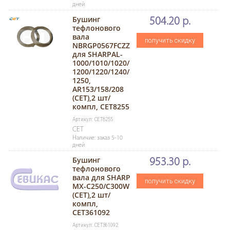
дней
Бушинг
504.20 р.
тефлонового
вала
получить скидку
NBRGP0567FCZZ
для SHARPAL-
1000/1010/1020/
1200/1220/1240/
1250,
AR153/158/208
(CET),2 шт/
компл, CET8255
Артикул: CET8255
CET
Наличие: заказ 5-10
дней
Бушинг
953.30 р.
тефлонового
вала для SHARP
получить скидку
MX-C250/C300W
(CET),2 шт/
компл,
CET361092
Артикул: CET361092