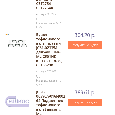
CET2754,
CET2754R
Артикул: CET2754
CET
Наличие: заказ 5-10
дней
Бушинг
304.20 р.
тефлонового
вала, правый
получить скидку
JC61-02335A
дляSAMSUNG
ML-2851ND
(CET), CET3679,
CET3679R
Артикул: CET3679
CET
Наличие: заказ 5-10
дней
JC61-
389.61 р.
00590A/016N002
62 Подшипник
получить скидку
тефлонового
валаSamsung
ML-