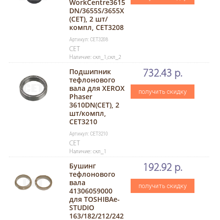
WorkCentre3615
DN/3655S/3655X
(CET), 2 шт/
компл, CET3208
Артикул: CET3208
CET
Наличие: скл_1,скл_2
Подшипник
732.43 р.
тефлонового
вала для XEROX
получить скидку
Phaser
3610DN(CET), 2
шт/компл,
CET3210
Артикул: CET3210
CET
Наличие: скл_1
Бушинг
192.92 р.
тефлонового
вала
получить скидку
41306059000
для TOSHIBAe-
STUDIO
163/182/212/242