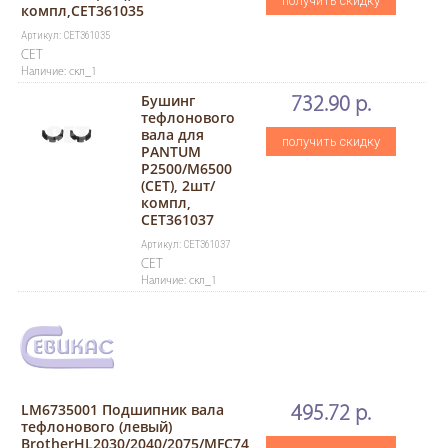
получить скидку
компл,CET361035
Артикул: CET361035
CET
Наличие: скл_1
Бушинг
732.90 р.
тефлонового
вала для
получить скидку
PANTUM
P2500/M6500
(CET), 2шт/
компл,
CET361037
Артикул: CET361037
CET
Наличие: скл_1
LM6735001 Подшипник вала
495.72 р.
тефлонового (левый)
BrotherHL2030/2040/2075/MFC74