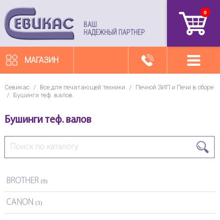
0
артикул
ВАШ
НАДЕЖНЫЙ ПАРТНЕР
МАГАЗИН
Севикас
/
Все для печатающей техники
/
Печной ЗИП и Печи в сборе
/
Бушинги теф. валов
Бушинги теф. валов
BROTHER
(9)
CANON
(3)