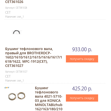
CET361026
Артикул: CET361026
CET
Наличие: скл_1
Бушинг тефлонового вала,
933.00 р.
правый для BROTHERDCP-
1602/1610/1612/1615/1616/1617/1
получить скидку
618/1622, MFC-1912(CET),
CET361027
Артикул: CET361027
CET
Наличие: скл_1
Бушинг
425.20 р.
тефлонового
вала 4021-5710-
получить скидку
03 для KONICA
MINOLTABizhub
162/163/180/210