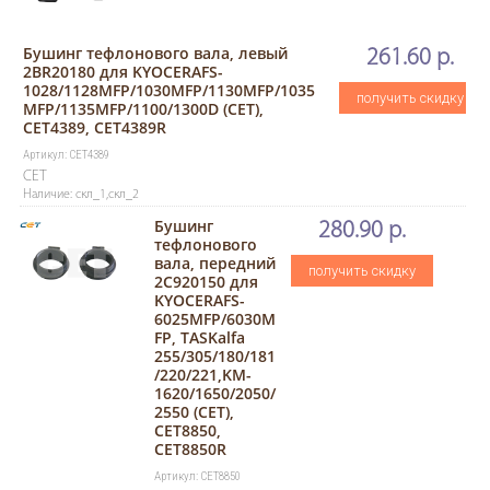
Бушинг тефлонового вала, левый
261.60 р.
2BR20180 для KYOCERAFS-
1028/1128MFP/1030MFP/1130MFP/1035
получить скидку
MFP/1135MFP/1100/1300D (CET),
CET4389, CET4389R
Артикул: CET4389
CET
Наличие: скл_1,скл_2
Бушинг
280.90 р.
тефлонового
вала, передний
получить скидку
2C920150 для
KYOCERAFS-
6025MFP/6030M
FP, TASKalfa
255/305/180/181
/220/221,KM-
1620/1650/2050/
2550 (CET),
CET8850,
CET8850R
Артикул: CET8850