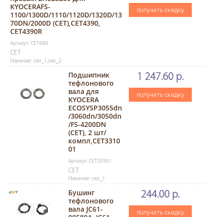
KYOCERAFS-
получить скидку
1100/1300D/1110/1120D/1320D/13
70DN/2000D (CET),CET4390,
CET4390R
Артикул: CET4390
CET
Наличие: скл_1,скл_2
Подшипник
1 247.60 р.
тефлонового
вала для
получить скидку
KYOCERA
ECOSYSP3055dn
/3060dn/3050dn
/FS-4200DN
(CET), 2 шт/
компл,CET3310
01
Артикул: CET331001
CET
Наличие: скл_1
Бушинг
244.00 р.
тефлонового
вала JC61-
получить скидку