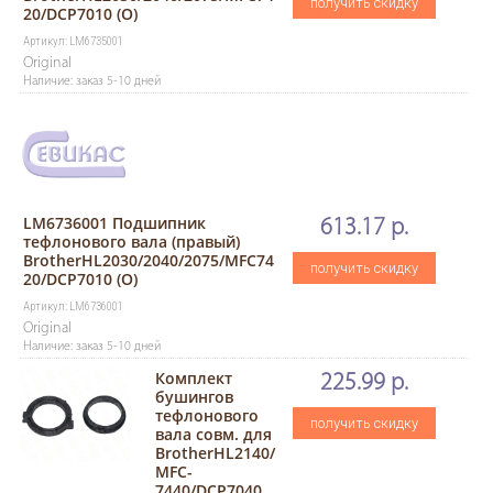
получить скидку
20/DCP7010 (O)
Артикул: LM6735001
Original
Наличие: заказ 5-10 дней
LM6736001 Подшипник
613.17 р.
тефлонового вала (правый)
BrotherHL2030/2040/2075/MFC74
получить скидку
20/DCP7010 (O)
Артикул: LM6736001
Original
Наличие: заказ 5-10 дней
Комплект
225.99 р.
бушингов
тефлонового
получить скидку
вала совм. для
BrotherHL2140/
MFC-
7440/DCP7040