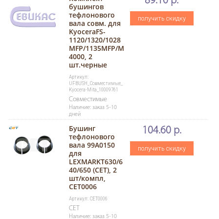
89.10 р.
бушингов
тефлонового
получить скидку
вала совм. для
KyoceraFS-
1120/1320/1028
MFP/1135MFP/M
4000, 2
шт.черные
Артикул:
UFBUSH_Совместимые_
Kyocera-Mita_10009761
Совместимые
Наличие: заказ 5-10
дней
Бушинг
104.60 р.
тефлонового
вала 99A0150
получить скидку
для
LEXMARKT630/6
40/650 (CET), 2
шт/компл,
CET0006
Артикул: CET0006
CET
Наличие: заказ 5-10