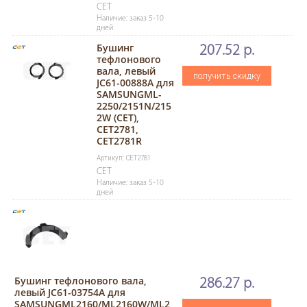
CET
Наличие: заказ 5-10
дней
Бушинг
207.52 р.
тефлонового
вала, левый
получить скидку
JC61-00888A для
SAMSUNGML-
2250/2151N/215
2W (CET),
CET2781,
CET2781R
Артикул: CET2781
CET
Наличие: заказ 5-10
дней
Бушинг тефлонового вала,
286.27 р.
левый JC61-03754A для
SAMSUNGML2160/ML2160W/ML2