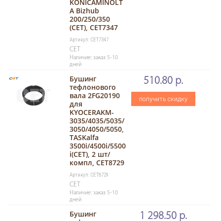
KONICAMINOLT
A Bizhub
200/250/350
(CET), CET7347
Артикул: CET7347
CET
Наличие: заказ 5-10
дней
Бушинг
510.80 р.
тефлонового
вала 2FG20190
получить скидку
для
KYOCERAKM-
3035/4035/5035/
3050/4050/5050,
TASKalfa
3500i/4500i/5500
i(CET), 2 шт/
компл, CET8729
Артикул: CET8729
CET
Наличие: заказ 5-10
дней
Бушинг
1 298.50 р.