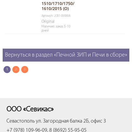
1510/1710/1750/
1610/2015 (O)
Артикул: JC61-00590A
Original
Наличие: заказ 5-10
дней
Вернуться в раздел «Печной ЗИП и Печи в сборе»
1
2
3
ООО «Севикас»
Севастополь
ул. Загородная балка 2Б, офис 3
+7 (978) 109-96-09, 8 (8692) 55-95-05