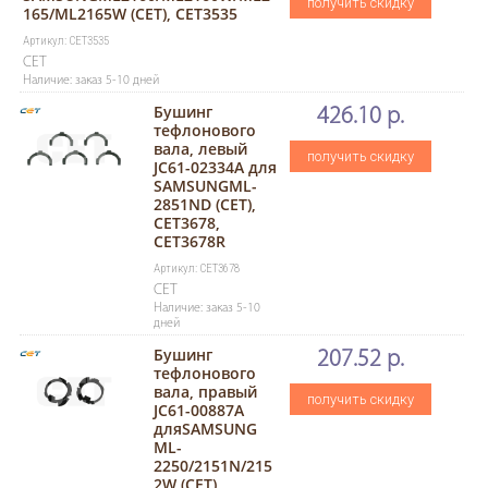
получить скидку
165/ML2165W (CET), CET3535
Артикул: CET3535
CET
Наличие: заказ 5-10 дней
Бушинг
426.10 р.
тефлонового
вала, левый
получить скидку
JC61-02334A для
SAMSUNGML-
2851ND (CET),
CET3678,
CET3678R
Артикул: CET3678
CET
Наличие: заказ 5-10
дней
Бушинг
207.52 р.
тефлонового
вала, правый
получить скидку
JC61-00887A
дляSAMSUNG
ML-
2250/2151N/215
2W (CET),