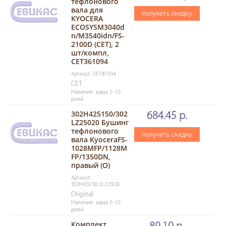
тефлонового
вала для
получить скидку
KYOCERA
ECOSYSM3040d
n/M3540idn/FS-
2100D (CET), 2
шт/компл,
CET361094
Артикул: CET361094
CET
Наличие: заказ 5-10
дней
302H425150/302
684.45 р.
LZ25020 Бушинг
тефлонового
получить скидку
вала KyoceraFS-
1028MFP/1128M
FP/1350DN,
правый (O)
Артикул:
302H425150/2LZ25020
Original
Наличие: заказ 5-10
дней
Комплект