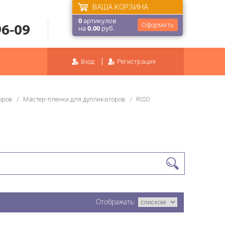
ВАША КОРЗИНА
0
артикулов
Оформить
96-09
на
0.00
руб.
Вход
Регистрация
оров
/
Мастер-пленки для дупликаторов
/
RISO
Отображать: