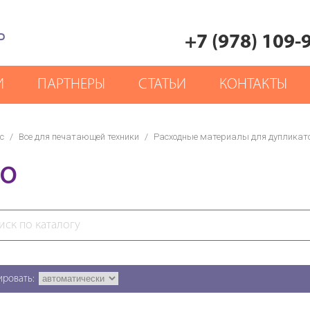
Р
+7 (978) 109-
И
ПАРТНЕРЫ
СТАТЬИ
КОНТАКТЫ
с
/
Все для печатающей техники
/
Расходные материалы для дупликат
SO
ировать: