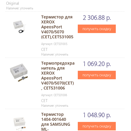
Original
Наличие: уточнить
Термистор для
2 306.88 р.
XEROX
ApeosPort
получить скидку
V4070/5070
(CET),CET531005
Артикул: CET531005
CET
Наличие: уточнить
Термопредохра
1 069.20 р.
нитель для
XEROX
получить скидку
ApeosPort
V4070/5070(CET)
, CET531006
Артикул: CET531006
CET
Наличие: уточнить
Термистор
1 048.90 р.
1404-001640
для SAMSUNG
получить скидку
ML-