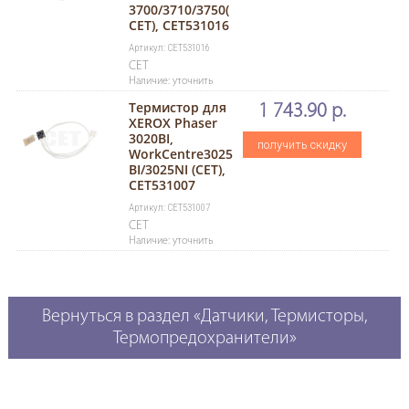
3700/3710/3750(
CET), CET531016
Артикул: CET531016
CET
Наличие: уточнить
Термистор для
1 743.90 р.
XEROX Phaser
3020BI,
получить скидку
WorkCentre3025
BI/3025NI (CET),
CET531007
Артикул: CET531007
CET
Наличие: уточнить
Вернуться в раздел «Датчики, Термисторы,
Термопредохранители»