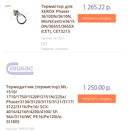
Термистор для
1 265.22 р.
XEROX Phaser
3610DN/3610N,
получить скидку
WorkCentre3615
DN/3655S/3655X
(CET), CET3213
Артикул: CET3213
CET
Наличие: уточнить
Термодатчик (термистор) ML-
1 250.00 р.
1510/
1710/1750/1520P/2151N/225х/
получить скидку
Phaser3130/3120/3115/3121/3117/
3122/3116/Pe16/ SCX-
4016/4216F/4200/4100/ SF-
56х/3116/WC РE16/Pe120i/e-
St180S
Артикул: 1404-001298