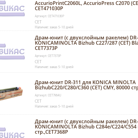
AccurioPrintC2060L, AccurioPress C2070 (C
CET471030P
Артикул: CET471030P
CET
Наличие: заказ 5-10 дней
Драм-юнит (c двухслойным ракелем) DR-
KONICAMINOLTA Bizhub C227/287 (CET) Blac
CET7373P
Артикул: CET7373P
CET
Наличие: заказ 5-10 дней
Драм-юнит DR-311 для KONICA MINOLTA
BizhubC220/C280/C360 (CET) CMY, 80000 ст
Артикул: CET7984U
CET
Наличие: заказ 5-10 дней
Драм-юнит (c двухслойным ракелем) DR-
KONICAMINOLTA Bizhub C284e/C224/C554 (C
стр.,CET7368P