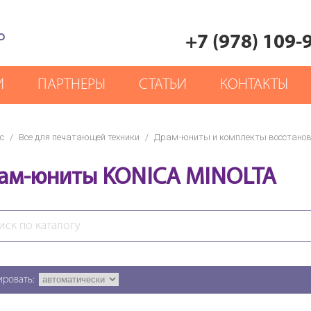
Р
+7 (978) 109-
И
ПАРТНЕРЫ
СТАТЬИ
КОНТАКТЫ
с
/
Все для печатающей техники
/
Драм-юниты и комплекты восстано
ам-юниты KONICA MINOLTA
ировать: