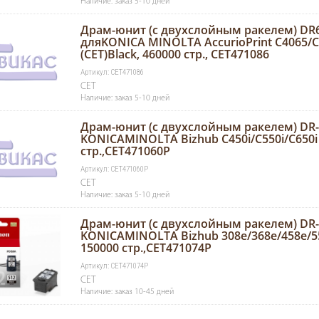
Наличие: заказ 5-10 дней
Драм-юнит (c двухслойным ракелем) DR6
дляKONICA MINOLTA AccurioPrint C4065/C
(CET)Black, 460000 стр., CET471086
Артикул: CET471086
CET
Наличие: заказ 5-10 дней
Драм-юнит (c двухслойным ракелем) DR-
KONICAMINOLTA Bizhub C450i/C550i/C650i (
стр.,CET471060P
Артикул: CET471060P
CET
Наличие: заказ 5-10 дней
Драм-юнит (c двухслойным ракелем) DR-
KONICAMINOLTA Bizhub 308e/368e/458e/55
150000 стр.,CET471074P
Артикул: CET471074P
CET
Наличие: заказ 10-45 дней