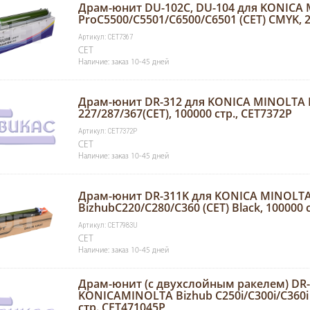
Драм-юнит DU-102C, DU-104 для KONICA 
ProC5500/C5501/C6500/C6501 (CET) CMYK, 2
Артикул: CET7367
CET
Наличие: заказ 10-45 дней
Драм-юнит DR-312 для KONICA MINOLTA 
227/287/367(CET), 100000 стр., CET7372P
Артикул: CET7372P
CET
Наличие: заказ 10-45 дней
Драм-юнит DR-311K для KONICA MINOLT
BizhubC220/C280/C360 (CET) Black, 100000 
Артикул: CET7983U
CET
Наличие: заказ 10-45 дней
Драм-юнит (c двухслойным ракелем) DR-
KONICAMINOLTA Bizhub C250i/C300i/C360i (
стр.,CET471045P