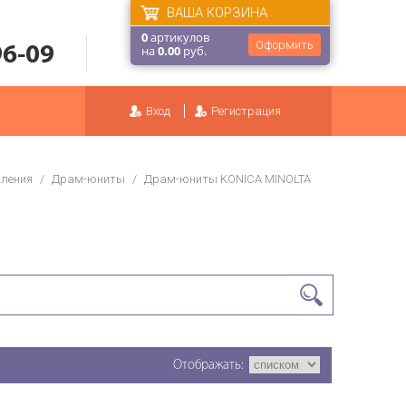
ВАША КОРЗИНА
0
артикулов
Оформить
96-09
на
0.00
руб.
Вход
Регистрация
вления
/
Драм-юниты
/
Драм-юниты KONICA MINOLTA
Отображать: