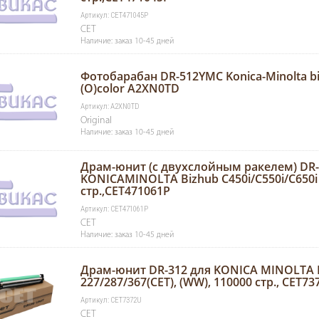
Артикул: CET471045P
CET
Наличие: заказ 10-45 дней
Фотобарабан DR-512YMC Konica-Minolta b
(O)color A2XN0TD
Артикул: A2XN0TD
Original
Наличие: заказ 10-45 дней
Драм-юнит (c двухслойным ракелем) DR-
KONICAMINOLTA Bizhub C450i/C550i/C650i 
стр.,CET471061P
Артикул: CET471061P
CET
Наличие: заказ 10-45 дней
Драм-юнит DR-312 для KONICA MINOLTA 
227/287/367(CET), (WW), 110000 стр., CET7
Артикул: CET7372U
CET