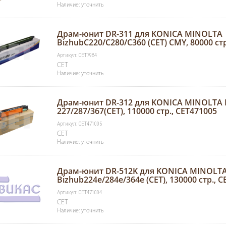
Наличие: уточнить
Драм-юнит DR-311 для KONICA MINOLTA
BizhubC220/C280/C360 (CET) CMY, 80000 стр
Артикул: CET7984
CET
Наличие: уточнить
Драм-юнит DR-312 для KONICA MINOLTA 
227/287/367(CET), 110000 стр., CET471005
Артикул: CET471005
CET
Наличие: уточнить
Драм-юнит DR-512K для KONICA MINOLT
Bizhub224e/284e/364e (CET), 130000 стр., 
Артикул: CET471004
CET
Наличие: уточнить