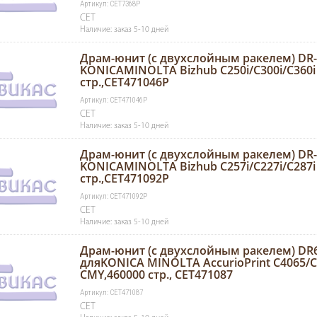
Артикул: CET7368P
CET
Наличие: заказ 5-10 дней
Драм-юнит (c двухслойным ракелем) DR-
KONICAMINOLTA Bizhub C250i/C300i/C360i 
стр.,CET471046P
Артикул: CET471046P
CET
Наличие: заказ 5-10 дней
Драм-юнит (c двухслойным ракелем) DR-
KONICAMINOLTA Bizhub C257i/C227i/C287i (
стр.,CET471092P
Артикул: CET471092P
CET
Наличие: заказ 5-10 дней
Драм-юнит (c двухслойным ракелем) DR6
дляKONICA MINOLTA AccurioPrint C4065/C
CMY,460000 стр., CET471087
Артикул: CET471087
CET