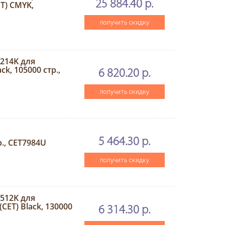
25 884.40 р.
ET) CMYK,
получить скидку
214K для
k, 105000 стр.,
6 820.20 р.
получить скидку
5 464.30 р.
р., CET7984U
получить скидку
512K для
ET) Black, 130000
6 314.30 р.