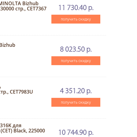
MINOLTA Bizhub
11 730.40 р.
30000 стр., CET7367
получить скидку
Bizhub
8 023.50 р.
получить скидку
A
4 351.20 р.
стр., CET7983U
получить скидку
316K для
CET) Black, 225000
10 744.90 р.